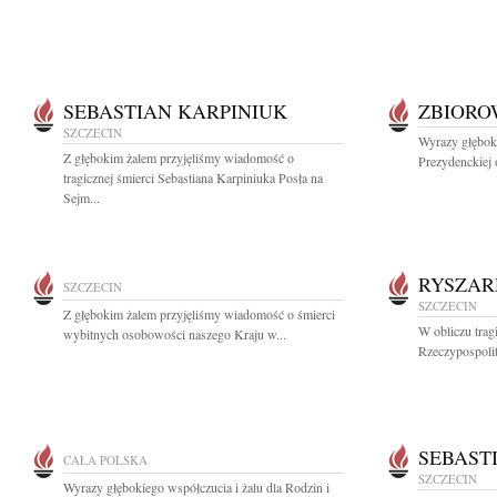
SEBASTIAN KARPINIUK
ZBIOR
SZCZECIN
Wyrazy głębok
Z głębokim żalem przyjęliśmy wiadomość o
Prezydenckiej 
tragicznej śmierci Sebastiana Karpiniuka Posła na
Sejm...
RYSZAR
SZCZECIN
SZCZECIN
Z głębokim żalem przyjęliśmy wiadomość o śmierci
W obliczu trag
wybitnych osobowości naszego Kraju w...
Rzeczypospolit
SEBAST
CAŁA POLSKA
SZCZECIN
Wyrazy głębokiego współczucia i żalu dla Rodzin i