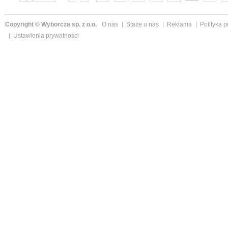
»
Copyright © Wyborcza sp. z o.o.
O nas
Staże u nas
Reklama
Polityka 
Ustawienia prywatności