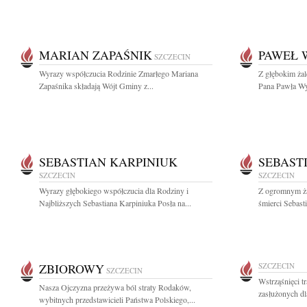
MARIAN ZAPAŚNIK
PAWEŁ 
SZCZECIN
Wyrazy współczucia Rodzinie Zmarłego Mariana
Z głębokim ża
Zapaśnika składają Wójt Gminy z...
Pana Pawła Wy
SEBASTIAN KARPINIUK
SEBAST
SZCZECIN
SZCZECIN
Wyrazy głębokiego współczucia dla Rodziny i
Z ogromnym żal
Najbliższych Sebastiana Karpiniuka Posła na...
śmierci Sebast
ZBIOROWY
SZCZECIN
SZCZECIN
Wstrząśnięci t
Nasza Ojczyzna przeżywa ból straty Rodaków,
zasłużonych dl
wybitnych przedstawicieli Państwa Polskiego,...