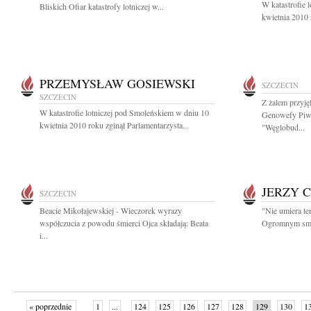
W katastrofie 
Bliskich Ofiar katastrofy lotniczej w...
kwietnia 2010 
PRZEMYSŁAW GOSIEWSKI
SZCZECIN
SZCZECIN
Z żalem przyję
W katastrofie lotniczej pod Smoleńskiem w dniu 10
Genowefy Piwo
kwietnia 2010 roku zginął Parlamentarzysta...
"Węglobud...
JERZY 
SZCZECIN
Beacie Mikołajewskiej - Wieczorek wyrazy
"Nie umiera te
współczucia z powodu śmierci Ojca składają: Beata
Ogromnym smut
i...
« poprzednie
1
...
124
125
126
127
128
129
130
1