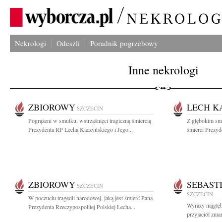
Nekrologi
Odeszli
Poradnik pogrzebowy
Inne nekrologi
ZBIOROWY
LECH K
SZCZECIN
Pogrążeni w smutku, wstrząśnięci tragiczną śmiercią
Z głębokim sm
Prezydenta RP Lecha Kaczyńskiego i Jego...
śmierci Prezyd
ZBIOROWY
SEBAST
SZCZECIN
SZCZECIN
W poczuciu tragedii narodowej, jaką jest śmierć Pana
Wyrazy najgłęb
Prezydenta Rzeczypospolitej Polskiej Lecha...
przyjaciół zmar