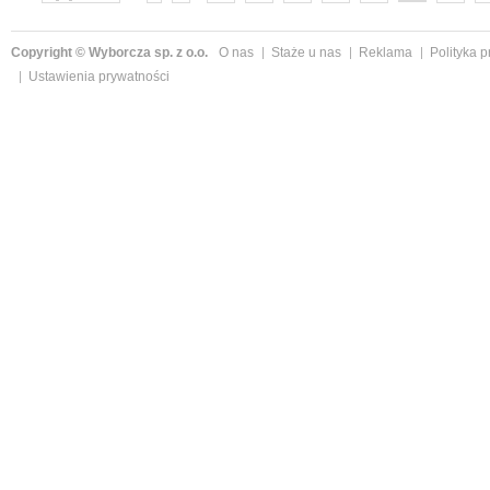
»
Copyright © Wyborcza sp. z o.o.
O nas
Staże u nas
Reklama
Polityka 
Ustawienia prywatności