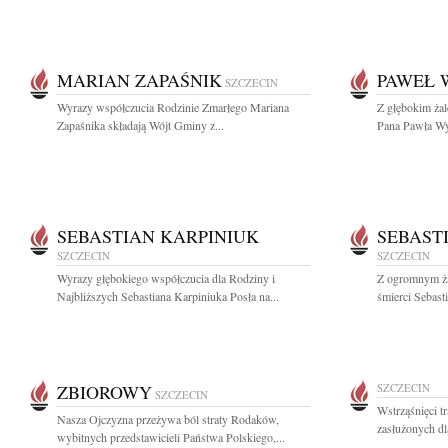
MARIAN ZAPAŚNIK
PAWEŁ 
SZCZECIN
Wyrazy współczucia Rodzinie Zmarłego Mariana
Z głębokim ża
Zapaśnika składają Wójt Gminy z...
Pana Pawła Wy
SEBASTIAN KARPINIUK
SEBAST
SZCZECIN
SZCZECIN
Wyrazy głębokiego współczucia dla Rodziny i
Z ogromnym żal
Najbliższych Sebastiana Karpiniuka Posła na...
śmierci Sebast
ZBIOROWY
SZCZECIN
SZCZECIN
Wstrząśnięci t
Nasza Ojczyzna przeżywa ból straty Rodaków,
zasłużonych dl
wybitnych przedstawicieli Państwa Polskiego,...