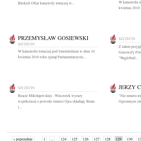
W katastrofie 
Bliskich Ofiar katastrofy lotniczej w...
kwietnia 2010 
PRZEMYSŁAW GOSIEWSKI
SZCZECIN
SZCZECIN
Z żalem przyję
W katastrofie lotniczej pod Smoleńskiem w dniu 10
Genowefy Piwo
kwietnia 2010 roku zginął Parlamentarzysta...
"Węglobud...
JERZY 
SZCZECIN
Beacie Mikołajewskiej - Wieczorek wyrazy
"Nie umiera te
współczucia z powodu śmierci Ojca składają: Beata
Ogromnym smut
i...
« poprzednie
1
...
124
125
126
127
128
129
130
1