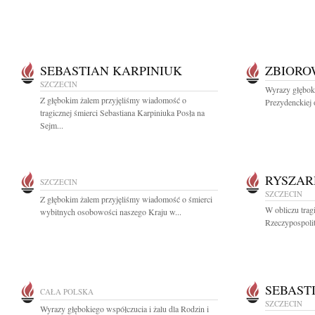
SEBASTIAN KARPINIUK
ZBIOR
SZCZECIN
Wyrazy głębok
Z głębokim żalem przyjęliśmy wiadomość o
Prezydenckiej 
tragicznej śmierci Sebastiana Karpiniuka Posła na
Sejm...
RYSZAR
SZCZECIN
SZCZECIN
Z głębokim żalem przyjęliśmy wiadomość o śmierci
W obliczu trag
wybitnych osobowości naszego Kraju w...
Rzeczypospolit
SEBAST
CAŁA POLSKA
SZCZECIN
Wyrazy głębokiego współczucia i żalu dla Rodzin i