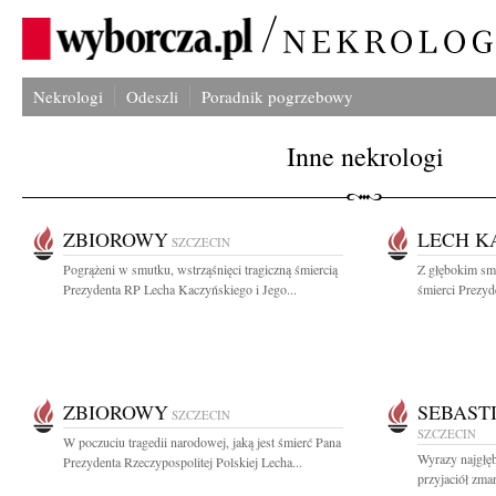
Nekrologi
Odeszli
Poradnik pogrzebowy
Inne nekrologi
ZBIOROWY
LECH K
SZCZECIN
Pogrążeni w smutku, wstrząśnięci tragiczną śmiercią
Z głębokim sm
Prezydenta RP Lecha Kaczyńskiego i Jego...
śmierci Prezyd
ZBIOROWY
SEBAST
SZCZECIN
SZCZECIN
W poczuciu tragedii narodowej, jaką jest śmierć Pana
Wyrazy najgłęb
Prezydenta Rzeczypospolitej Polskiej Lecha...
przyjaciół zmar