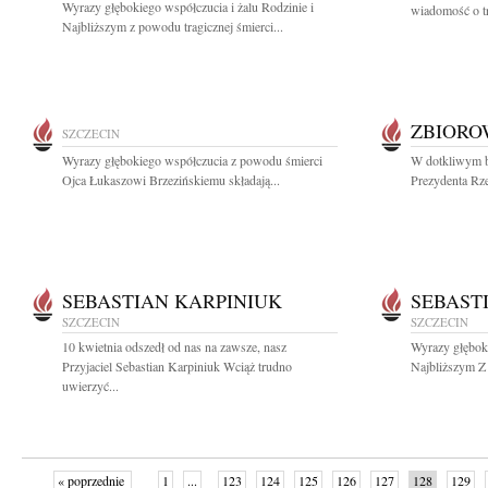
Wyrazy głębokiego współczucia i żalu Rodzinie i
wiadomość o tr
Najbliższym z powodu tragicznej śmierci...
ZBIOR
SZCZECIN
Wyrazy głębokiego współczucia z powodu śmierci
W dotkliwym b
Ojca Łukaszowi Brzezińskiemu składają...
Prezydenta Rze
SEBASTIAN KARPINIUK
SEBAST
SZCZECIN
SZCZECIN
10 kwietnia odszedł od nas na zawsze, nasz
Wyrazy głęboki
Przyjaciel Sebastian Karpiniuk Wciąż trudno
Najbliższym Z 
uwierzyć...
« poprzednie
1
...
123
124
125
126
127
128
129