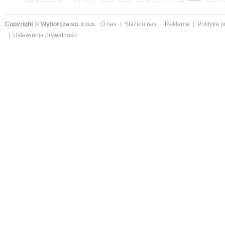
następne »
Copyright © Wyborcza sp. z o.o.
O nas
Staże u nas
Reklama
Polityka 
Ustawienia prywatności