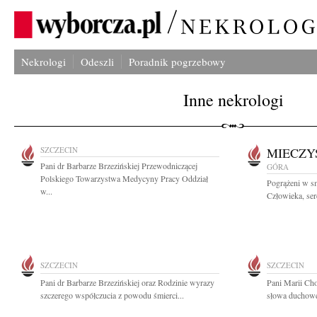
Nekrologi
Odeszli
Poradnik pogrzebowy
Inne nekrologi
SZCZECIN
MIECZY
Pani dr Barbarze Brzezińskiej Przewodniczącej
GÓRA
Polskiego Towarzystwa Medycyny Pracy Oddział
Pogrążeni w s
w...
Człowieka, se
SZCZECIN
SZCZECIN
Pani dr Barbarze Brzezińskiej oraz Rodzinie wyrazy
Pani Marii Ch
szczerego współczucia z powodu śmierci...
słowa duchowe