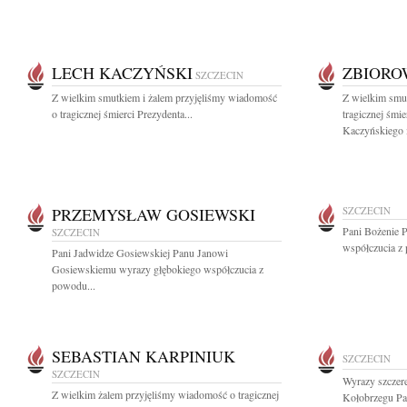
LECH KACZYŃSKI
ZBIOR
SZCZECIN
Z wielkim smutkiem i żalem przyjęliśmy wiadomość
Z wielkim smu
o tragicznej śmierci Prezydenta...
tragicznej śmi
Kaczyńskiego i
PRZEMYSŁAW GOSIEWSKI
SZCZECIN
Pani Bożenie P
SZCZECIN
współczucia z 
Pani Jadwidze Gosiewskiej Panu Janowi
Gosiewskiemu wyrazy głębokiego współczucia z
powodu...
SEBASTIAN KARPINIUK
SZCZECIN
SZCZECIN
Wyrazy szczere
Z wielkim żalem przyjęliśmy wiadomość o tragicznej
Kołobrzegu Pa