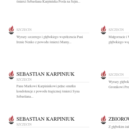
śmierci Sebastiana Karpiniuka Posła na Sejm...
SZCZECIN
SZCZECIN
Wyrazy szczerego i głębokiego współczucia Pani
Małgorzacie i
Irenie Nenko z powodu śmierci Mamy...
głębokiego wsp
SEBASTIAN KARPINIUK
SZCZECIN
SZCZECIN
Wyrazy głębok
Panu Markowi Karpiniukowi pełne smutku
Gromkowi Prez
kondolencje z powodu tragicznej śmierci Syna
Sebastiana...
SEBASTIAN KARPINIUK
ZBIOR
SZCZECIN
Z głębokim żal