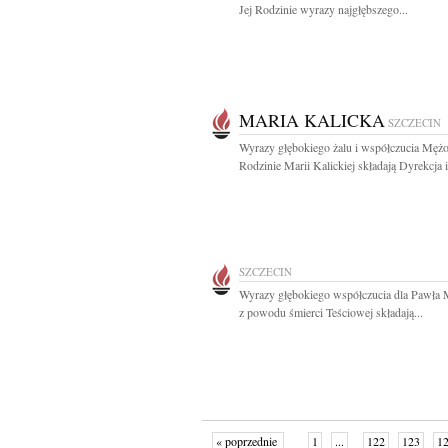
Jej Rodzinie wyrazy najgłębszego...
MARIA KALICKA
SZCZECIN
Wyrazy głębokiego żalu i współczucia Mężo
Rodzinie Marii Kalickiej składają Dyrekcja i.
SZCZECIN
Wyrazy głębokiego współczucia dla Pawła 
z powodu śmierci Teściowej składają...
« poprzednie
1
...
122
123
1