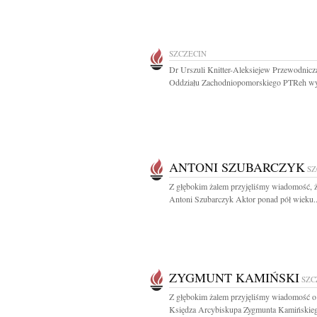
SZCZECIN
Dr Urszuli Knitter-Aleksiejew Przewodnicz
Oddziału Zachodniopomorskiego PTReh wyr
ANTONI SZUBARCZYK
SZ
Z głębokim żalem przyjęliśmy wiadomość, ż
Antoni Szubarczyk Aktor ponad pół wieku..
ZYGMUNT KAMIŃSKI
SZC
Z głębokim żalem przyjęliśmy wiadomość o
Księdza Arcybiskupa Zygmunta Kamińskieg