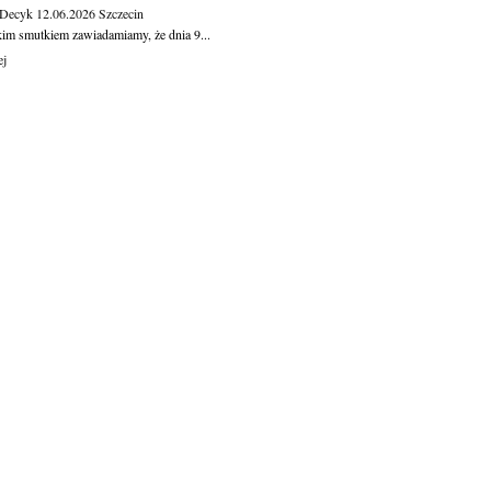
 Decyk
12.06.2026
Szczecin
kim smutkiem zawiadamiamy, że dnia 9...
ej