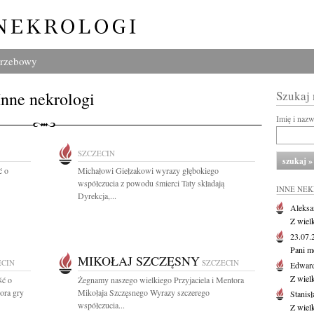
grzebowy
Inne nekrologi
Szukaj
Imię i naz
SZCZECIN
ć o
Michałowi Giełzakowi wyrazy głębokiego
współczucia z powodu śmierci Taty składają
INNE NE
Dyrekcja,...
Aleksa
Z wiel
23.07
Pani m
MIKOŁAJ SZCZĘSNY
ECIN
SZCZECIN
Edwar
Z wiel
ść o
Żegnamy naszego wielkiego Przyjaciela i Mentora
ora gry
Mikołaja Szczęsnego Wyrazy szczerego
Stanisł
współczucia...
Z wiel