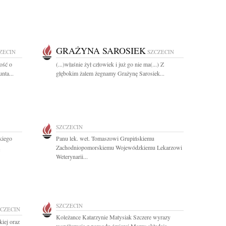
GRAŻYNA SAROSIEK
ZECIN
SZCZECIN
ość o
(...)właśnie żył człowiek i już go nie ma(...) Z
nta...
głębokim żalem żegnamy Grażynę Sarosiek...
SZCZECIN
kiego
Panu lek. wet. Tomaszowi Grupińskiemu
Zachodniopomorskiemu Wojewódzkiemu Lekarzowi
Weterynarii...
SZCZECIN
ZCZECIN
Koleżance Katarzynie Matysiak Szczere wyrazy
iej oraz