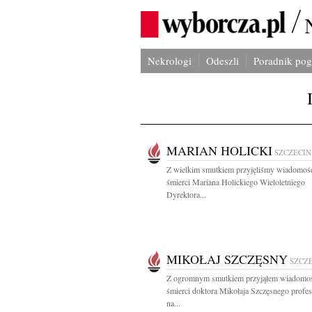
Nekrologi
Odeszli
Poradnik po
MARIAN HOLICKI
SZCZECIN
Z wielkim smutkiem przyjęliśmy wiadomoś
śmierci Mariana Holickiego Wieloletniego
Dyrektora...
MIKOŁAJ SZCZĘSNY
SZCZ
Z ogromnym smutkiem przyjąłem wiadomo
śmierci doktora Mikołaja Szczęsnego profes
na...