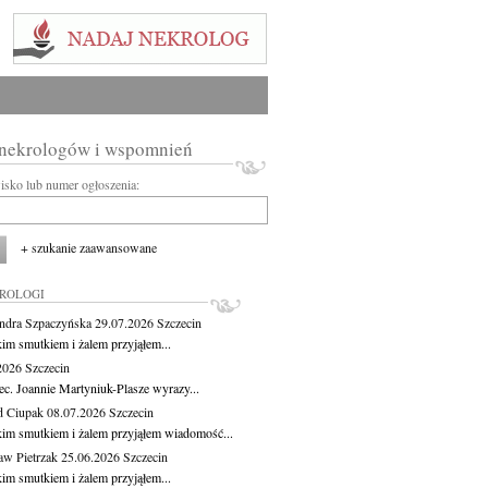
 nekrologów i wspomnień
wisko lub numer ogłoszenia:
+ szukanie zaawansowane
KROLOGI
ndra Szpaczyńska
29.07.2026
Szczecin
kim smutkiem i żalem przyjąłem...
.2026
Szczecin
ec. Joannie Martyniuk-Plasze wyrazy...
d Ciupak
08.07.2026
Szczecin
kim smutkiem i żalem przyjąłem wiadomość...
aw Pietrzak
25.06.2026
Szczecin
kim smutkiem i żalem przyjąłem...