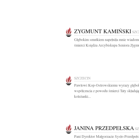
ZYGMUNT KAMIŃSKI
SZC
Głębokim smutkiem napełniła mnie wiadom
śmierci Księdza Arcybiskupa Seniora Zygmu
SZCZECIN
Pawłowi Kop-Ostrowskiemu wyrazy głębo
współczucia z powodu śmierci Taty składają
koleżanki...
JANINA PRZEDPEŁSKA
S
Pani Dyrektor Małgorzacie Sysło-Przedpełsk