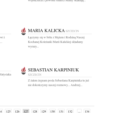
współczucia z powodu śmierci Mamy składają...
MARIA KALICKA
SZCZECIN
wi i
Łączymy się w bólu z Mężem i Rodziną Naszej
..
Kochanej Koleżanki Marii Kalickiej składamy
wyrazy...
SEBASTIAN KARPINIUK
Matysiaka
SZCZECIN
Z żalem żegnam posła Sebastiana Karpiniuka tu już
nie dokończymy naszej rozmowy... Andrzej...
24
125
126
127
128
129
130
131
132
...
134