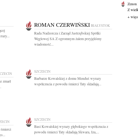
Zenon
Z wiel
+ więc
ROMAN CZERWIŃSKI
BIAŁYSTOK
ącej
Rada Nadzorcza i Zarząd Jastrzębskiej Spółki
azy...
Węglowej SA Z ogromnym żalem przyjęliśmy
wiadomość...
SZCZECIN
CZECIN
Barbarze Kowalskiej z domu Menduś wyrazy
e zmarł
współczucia z powodu śmierci Taty składają...
.
SZCZECIN
ZECIN
Basi Kowalskiej wyrazy głębokiego współczucia z
 śmierci
powodu śmierci Taty składają Skwara, Iza,...
o...