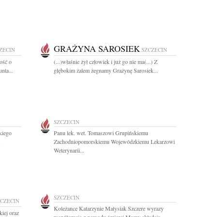
GRAŻYNA SAROSIEK
ZECIN
SZCZECIN
ość o
(...)właśnie żył człowiek i już go nie ma(...) Z
nta...
głębokim żalem żegnamy Grażynę Sarosiek...
SZCZECIN
kiego
Panu lek. wet. Tomaszowi Grupińskiemu
Zachodniopomorskiemu Wojewódzkiemu Lekarzowi
Weterynarii...
SZCZECIN
ZCZECIN
Koleżance Katarzynie Matysiak Szczere wyrazy
iej oraz