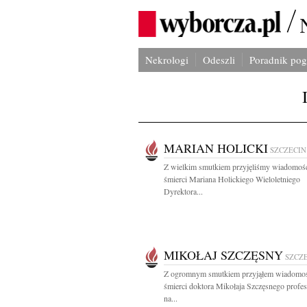
Nekrologi
Odeszli
Poradnik po
MARIAN HOLICKI
SZCZECIN
Z wielkim smutkiem przyjęliśmy wiadomoś
śmierci Mariana Holickiego Wieloletniego
Dyrektora...
MIKOŁAJ SZCZĘSNY
SZCZ
Z ogromnym smutkiem przyjąłem wiadomo
śmierci doktora Mikołaja Szczęsnego profes
na...