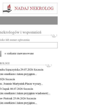
 nekrologów i wspomnień
wisko lub numer ogłoszenia:
+ szukanie zaawansowane
KROLOGI
ndra Szpaczyńska
29.07.2026
Szczecin
kim smutkiem i żalem przyjąłem...
.2026
Szczecin
ec. Joannie Martyniuk-Plasze wyrazy...
d Ciupak
08.07.2026
Szczecin
kim smutkiem i żalem przyjąłem wiadomość...
aw Pietrzak
25.06.2026
Szczecin
kim smutkiem i żalem przyjąłem...