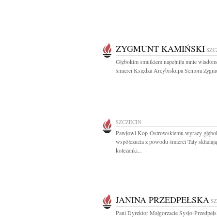
ZYGMUNT KAMIŃSKI
SZC
Głębokim smutkiem napełniła mnie wiadom
śmierci Księdza Arcybiskupa Seniora Zygmu
SZCZECIN
Pawłowi Kop-Ostrowskiemu wyrazy głębo
współczucia z powodu śmierci Taty składają
koleżanki...
JANINA PRZEDPEŁSKA
S
Pani Dyrektor Małgorzacie Sysło-Przedpełsk