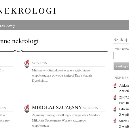
grzebowy
Inne nekrologi
Szukaj
Imię i naz
SZCZECIN
ć o
Michałowi Giełzakowi wyrazy głębokiego
współczucia z powodu śmierci Taty składają
INNE NE
Dyrekcja,...
Aleksa
Z wiel
23.07
Pani m
MIKOŁAJ SZCZĘSNY
ECIN
SZCZECIN
Edwar
Z wiel
ść o
Żegnamy naszego wielkiego Przyjaciela i Mentora
ora gry
Mikołaja Szczęsnego Wyrazy szczerego
Stanisł
współczucia...
Z wiel