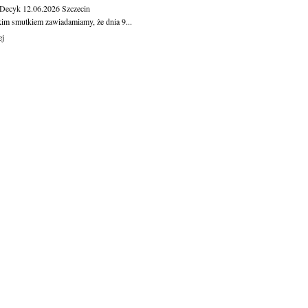
 Decyk
12.06.2026
Szczecin
kim smutkiem zawiadamiamy, że dnia 9...
ej