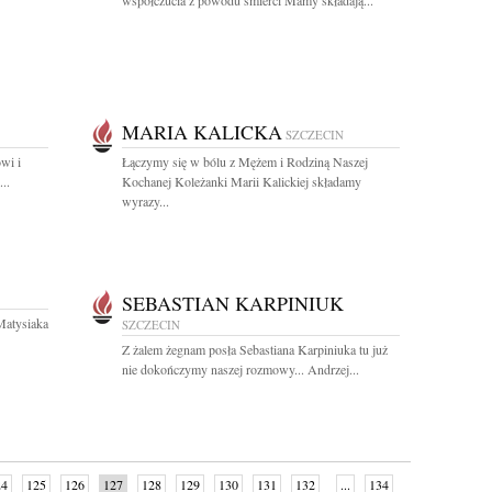
współczucia z powodu śmierci Mamy składają...
MARIA KALICKA
SZCZECIN
wi i
Łączymy się w bólu z Mężem i Rodziną Naszej
..
Kochanej Koleżanki Marii Kalickiej składamy
wyrazy...
SEBASTIAN KARPINIUK
Matysiaka
SZCZECIN
Z żalem żegnam posła Sebastiana Karpiniuka tu już
nie dokończymy naszej rozmowy... Andrzej...
24
125
126
127
128
129
130
131
132
...
134