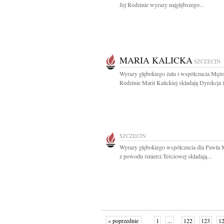
Jej Rodzinie wyrazy najgłębszego...
MARIA KALICKA
SZCZECIN
Wyrazy głębokiego żalu i współczucia Mężo
Rodzinie Marii Kalickiej składają Dyrekcja i.
SZCZECIN
Wyrazy głębokiego współczucia dla Pawła 
z powodu śmierci Teściowej składają...
« poprzednie
1
...
122
123
1