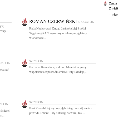
Zenon
Z wiel
+ więc
ROMAN CZERWIŃSKI
BIAŁYSTOK
ącej
Rada Nadzorcza i Zarząd Jastrzębskiej Spółki
azy...
Węglowej SA Z ogromnym żalem przyjęliśmy
wiadomość...
SZCZECIN
CZECIN
Barbarze Kowalskiej z domu Menduś wyrazy
e zmarł
współczucia z powodu śmierci Taty składają...
.
SZCZECIN
ZECIN
Basi Kowalskiej wyrazy głębokiego współczucia z
 śmierci
powodu śmierci Taty składają Skwara, Iza,...
o...