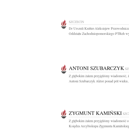
SZCZECIN
Dr Urszuli Knitter-Aleksiejew Przewodnicz
Oddziału Zachodniopomorskiego PTReh wyr
ANTONI SZUBARCZYK
SZ
Z głębokim żalem przyjęliśmy wiadomość, ż
Antoni Szubarczyk Aktor ponad pół wieku..
ZYGMUNT KAMIŃSKI
SZC
Z głębokim żalem przyjęliśmy wiadomość o
Księdza Arcybiskupa Zygmunta Kamińskieg