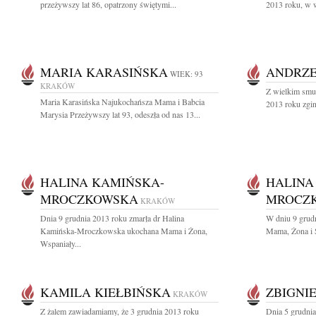
przeżywszy lat 86, opatrzony świętymi...
2013 roku, w w
MARIA KARASIŃSKA
ANDRZE
WIEK: 93
KRAKÓW
Z wielkim smu
Maria Karasińska Najukochańsza Mama i Babcia
2013 roku zginą
Marysia Przeżywszy lat 93, odeszła od nas 13...
HALINA KAMIŃSKA-
HALINA
MROCZKOWSKA
MROCZ
KRAKÓW
Dnia 9 grudnia 2013 roku zmarła dr Halina
W dniu 9 grudn
Kamińska-Mroczkowska ukochana Mama i Żona,
Mama, Żona i S
Wspaniały...
KAMILA KIEŁBIŃSKA
ZBIGNI
KRAKÓW
Z żalem zawiadamiamy, że 3 grudnia 2013 roku
Dnia 5 grudnia