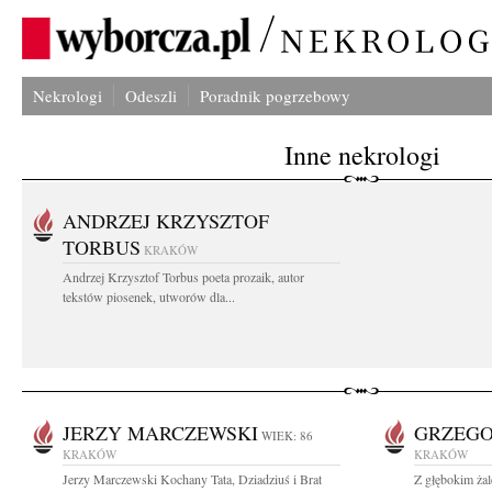
Nekrologi
Odeszli
Poradnik pogrzebowy
Inne nekrologi
ANDRZEJ KRZYSZTOF
TORBUS
KRAKÓW
Andrzej Krzysztof Torbus poeta prozaik, autor
tekstów piosenek, utworów dla...
JERZY MARCZEWSKI
GRZEGO
WIEK: 86
KRAKÓW
KRAKÓW
Jerzy Marczewski Kochany Tata, Dziadziuś i Brat
Z głębokim ża