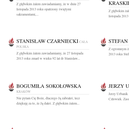
KRASKI
Z głębokim żalem zawiadamiamy, że w dniu 27
listopada 2013 roku opatrzony świętymi
Z głębokim ża
sakramentami,...
listopada 2013 
STANISŁAW CZARNIECKI
STEFAN
CAŁA
POLSKA
Z ogromnym ża
Z głębokim żalem zawiadamiamy, że 27 listopada
2013 roku Stef
2013 roku zmarł w wieku 92 lat dr Stanisław...
BOGUMIŁA SOKOŁOWSKA
JERZY 
KRAKÓW
Jerzy Urbanik 
Nie pytam Cię Boże, dlaczego Ją zabrałeś, lecz
Człowiek. Zasn
dziękuję za to, że Ją dałeś. Z głębokim żalem...