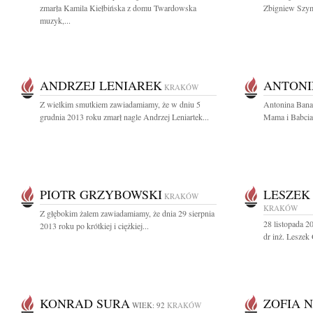
zmarła Kamila Kiełbińska z domu Twardowska
Zbigniew Szyma
muzyk,...
ANDRZEJ LENIAREK
ANTONI
KRAKÓW
Z wielkim smutkiem zawiadamiamy, że w dniu 5
Antonina Bana
grudnia 2013 roku zmarł nagle Andrzej Leniartek...
Mama i Babcia,
PIOTR GRZYBOWSKI
LESZEK
KRAKÓW
KRAKÓW
Z głębokim żalem zawiadamiamy, że dnia 29 sierpnia
28 listopada 2
2013 roku po krótkiej i ciężkiej...
dr inż. Lesze
KONRAD SURA
ZOFIA 
WIEK: 92
KRAKÓW