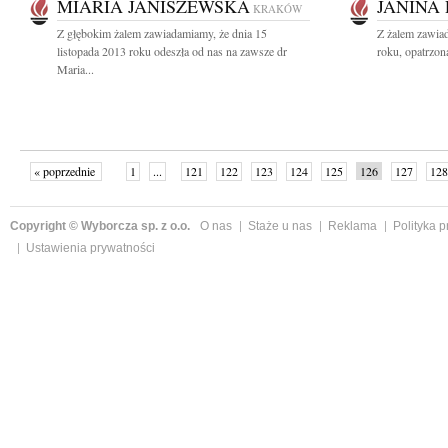
MIARIA JANISZEWSKA
JANINA
KRAKÓW
Z głębokim żalem zawiadamiamy, że dnia 15
Z żalem zawiad
listopada 2013 roku odeszła od nas na zawsze dr
roku, opatrzon
Maria...
« poprzednie
1
...
121
122
123
124
125
126
127
128
następne »
Copyright © Wyborcza sp. z o.o.
O nas
Staże u nas
Reklama
Polityka 
Ustawienia prywatności