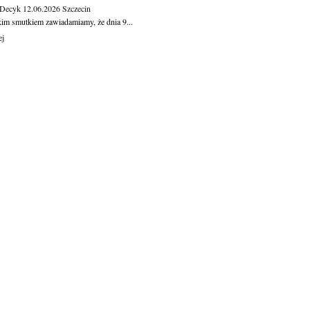
 Decyk
12.06.2026
Szczecin
kim smutkiem zawiadamiamy, że dnia 9...
ej