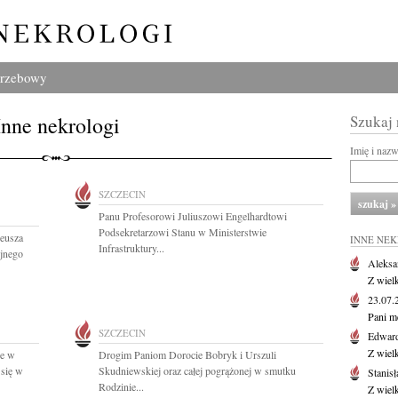
grzebowy
Inne nekrologi
Szukaj
Imię i naz
SZCZECIN
Panu Profesorowi Juliuszowi Engelhardtowi
Podsekretarzowi Stanu w Ministerstwie
deusza
INNE NE
Infrastruktury...
yjnego
Aleksa
Z wiel
23.07
Pani m
SZCZECIN
Edwar
Z wiel
ze w
Drogim Paniom Dorocie Bobryk i Urszuli
się w
Skudniewskiej oraz całej pogrążonej w smutku
Stanisł
Rodzinie...
Z wiel