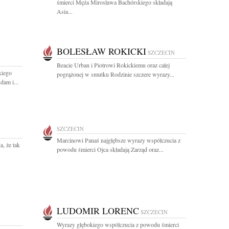
śmierci Męża Mirosława Bachórskiego składają
Asia...
BOLESŁAW ROKICKI
SZCZECIN
Beacie Urban i Piotrowi Rokickiemu oraz całej
kiego
pogrążonej w smutku Rodzinie szczere wyrazy...
dam i...
SZCZECIN
Marcinowi Panaś najgłębsze wyrazy współczucia z
a, że tak
powodu śmierci Ojca składają Zarząd oraz...
LUDOMIR LORENC
SZCZECIN
Wyrazy głębokiego współczucia z powodu śmierci