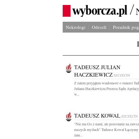
Nekrologi
Odeszli
Poradnik po
TADEUSZ JULIAN
HACZKIEWICZ
SZCZECIN
Z żalem przyjąłem wiadomość o śmierci Ta
Juliana Haczkiewicza Prezesa Sądu Apelac
w...
TADEUSZ KOWAL
SZCZECIN
"Nie ma Go z nami, ale pozostanie na zaws
naszych myślach" Tadeusz Kowal Łączymy 
żalu...