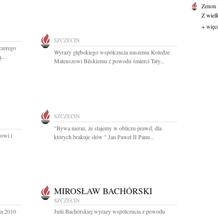
Zenon
Z wiel
+ więc
SZCZECIN
czerego
Wyrazy głębokiego współczucia naszemu Koledze
...
Mateuszowi Bilskiemu z powodu śmierci Taty...
SZCZECIN
"Bywa nieraz, że stajemy w obliczu prawd, dla
łowi i
których brakuje słów " Jan Paweł II Panu...
MIROSŁAW BACHÓRSKI
SZCZECIN
ja 2010
Julii Bachórskiej wyrazy współczucia z powodu