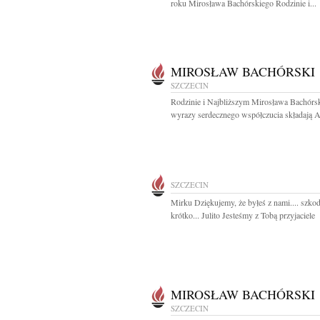
roku Mirosława Bachórskiego Rodzinie i...
MIROSŁAW BACHÓRSKI
SZCZECIN
Rodzinie i Najbliższym Mirosława Bachórs
wyrazy serdecznego współczucia składają A
SZCZECIN
Mirku Dziękujemy, że byłeś z nami.... szkod
krótko... Julito Jesteśmy z Tobą przyjaciele
MIROSŁAW BACHÓRSKI
SZCZECIN