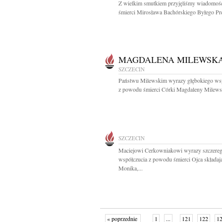
Z wielkim smutkiem przyjęliśmy wiadomoś
śmierci Mirosława Bachórskiego Byłego Pre
MAGDALENA MILEWSK
SZCZECIN
Państwu Milewskim wyrazy głębokiego ws
z powodu śmierci Córki Magdaleny Milewsk
SZCZECIN
Maciejowi Cerkowniakowi wyrazy szczere
współczucia z powodu śmierci Ojca składaj
Monika,...
« poprzednie
1
...
121
122
1