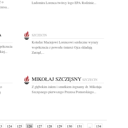
ć o
Ludomira Lorenca twórcy logo EPA Rodzinie...
zesa...
A
SZCZECIN
Koledze Maciejowi Lorencowi serdeczne wyrazy
półczucia
współczucia z powodu śmierci Ojca składają
iej...
Zarząd,...
MIKOŁAJ SZCZĘSNY
SZCZECIN
go
Z głębokim żalem i smutkiem żegnamy dr. Mikołaja
ą
Szczęsnego pierwszego Prezesa Pomorskiego...
23
124
125
126
127
128
129
130
131
...
134