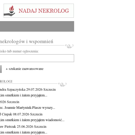
 nekrologów i wspomnień
wisko lub numer ogłoszenia:
+ szukanie zaawansowane
KROLOGI
ndra Szpaczyńska
29.07.2026
Szczecin
kim smutkiem i żalem przyjąłem...
.2026
Szczecin
ec. Joannie Martyniuk-Plasze wyrazy...
d Ciupak
08.07.2026
Szczecin
kim smutkiem i żalem przyjąłem wiadomość...
aw Pietrzak
25.06.2026
Szczecin
kim smutkiem i żalem przyjąłem...