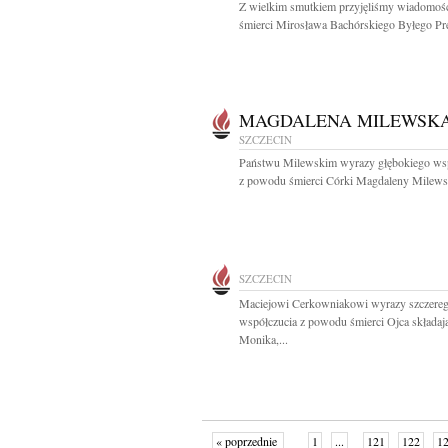
Z wielkim smutkiem przyjęliśmy wiadomoś
śmierci Mirosława Bachórskiego Byłego Pre
MAGDALENA MILEWSK
SZCZECIN
Państwu Milewskim wyrazy głębokiego ws
z powodu śmierci Córki Magdaleny Milewsk
SZCZECIN
Maciejowi Cerkowniakowi wyrazy szczere
współczucia z powodu śmierci Ojca składaj
Monika,...
« poprzednie
1
...
121
122
1