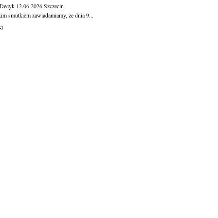
 Decyk
12.06.2026
Szczecin
kim smutkiem zawiadamiamy, że dnia 9...
ej