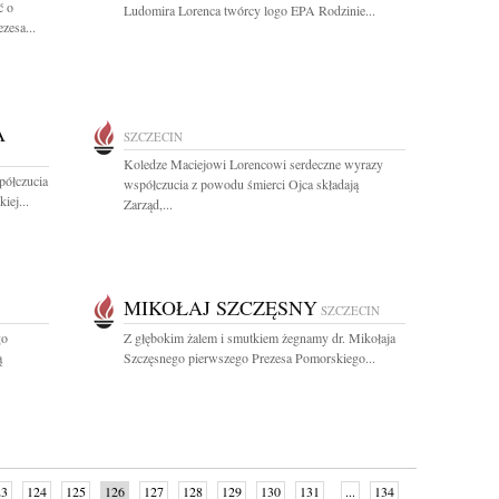
ć o
Ludomira Lorenca twórcy logo EPA Rodzinie...
zesa...
A
SZCZECIN
Koledze Maciejowi Lorencowi serdeczne wyrazy
półczucia
współczucia z powodu śmierci Ojca składają
iej...
Zarząd,...
MIKOŁAJ SZCZĘSNY
SZCZECIN
go
Z głębokim żalem i smutkiem żegnamy dr. Mikołaja
ą
Szczęsnego pierwszego Prezesa Pomorskiego...
23
124
125
126
127
128
129
130
131
...
134