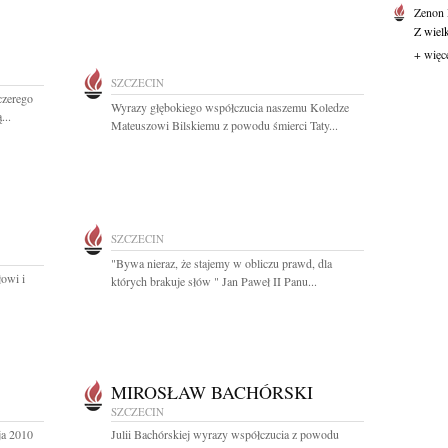
Zenon
Z wiel
+ więc
SZCZECIN
czerego
Wyrazy głębokiego współczucia naszemu Koledze
...
Mateuszowi Bilskiemu z powodu śmierci Taty...
SZCZECIN
"Bywa nieraz, że stajemy w obliczu prawd, dla
łowi i
których brakuje słów " Jan Paweł II Panu...
MIROSŁAW BACHÓRSKI
SZCZECIN
ja 2010
Julii Bachórskiej wyrazy współczucia z powodu