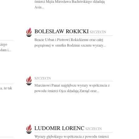
śmierci Męża Mirosława Bachórskiego składają
Asia...
BOLESŁAW ROKICKI
SZCZECIN
Beacie Urban i Piotrowi Rokickiemu oraz całej
kiego
pogrążonej w smutku Rodzinie szczere wyrazy...
dam i...
SZCZECIN
Marcinowi Panaś najgłębsze wyrazy współczucia z
a, że tak
powodu śmierci Ojca składają Zarząd oraz...
LUDOMIR LORENC
SZCZECIN
Wyrazy głębokiego współczucia z powodu śmierci