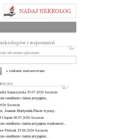
 nekrologów i wspomnień
wisko lub numer ogłoszenia:
+ szukanie zaawansowane
KROLOGI
ndra Szpaczyńska
29.07.2026
Szczecin
kim smutkiem i żalem przyjąłem...
.2026
Szczecin
ec. Joannie Martyniuk-Plasze wyrazy...
d Ciupak
08.07.2026
Szczecin
kim smutkiem i żalem przyjąłem wiadomość...
aw Pietrzak
25.06.2026
Szczecin
kim smutkiem i żalem przyjąłem...