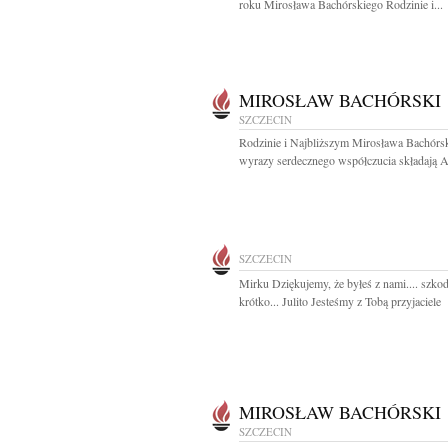
roku Mirosława Bachórskiego Rodzinie i...
MIROSŁAW BACHÓRSKI
SZCZECIN
Rodzinie i Najbliższym Mirosława Bachórs
wyrazy serdecznego współczucia składają A
SZCZECIN
Mirku Dziękujemy, że byłeś z nami.... szkod
krótko... Julito Jesteśmy z Tobą przyjaciele
MIROSŁAW BACHÓRSKI
SZCZECIN