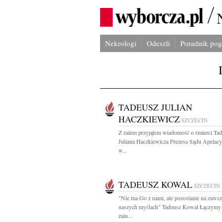
Nekrologi
Odeszli
Poradnik po
TADEUSZ JULIAN
HACZKIEWICZ
SZCZECIN
Z żalem przyjąłem wiadomość o śmierci Ta
Juliana Haczkiewicza Prezesa Sądu Apelac
w...
TADEUSZ KOWAL
SZCZECIN
"Nie ma Go z nami, ale pozostanie na zaws
naszych myślach" Tadeusz Kowal Łączymy 
żalu...