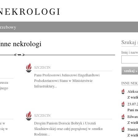
grzebowy
Inne nekrologi
Szukaj
Imię i naz
SZCZECIN
Panu Profesorowi Juliuszowi Engelhardtowi
Podsekretarzowi Stanu w Ministerstwie
deusza
INNE NE
Infrastruktury...
yjnego
Aleksa
Z wiel
23.07
Pani m
SZCZECIN
Edwar
Z wiel
ze w
Drogim Paniom Dorocie Bobryk i Urszuli
się w
Skudniewskiej oraz całej pogrążonej w smutku
Stanisł
Rodzinie...
Z wiel