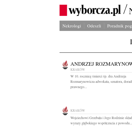
Nekrologi
Odeszli
Poradnik po
ANDRZEJ ROZMARYNO
KRAKÓW
W 10. rocznicę śmierci śp. dra Andrzeja
Rozmarynowicza adwokata, senatora, dorad
prawnego...
KRAKÓW
Wojciechowi Grzebała i Jego Rodzinie skł
wyrazy głębokiego współczucia z powodu..