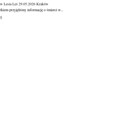
aw Lesia Leś
29.05.2026
Kraków
kiem przyjęliśmy informację o śmierci w...
ej