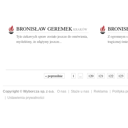
BRONISŁAW GEREMEK
BRONIS
KRAKÓW
Tyle ciekawych spraw zostało jeszcze do omówienia,
Z ogromnym s
myśleliśmy, że zdążymy jeszcze...
tragicznej śmi
« poprzednie
1
...
120
121
122
123
Copyright © Wyborcza sp. z o.o.
O nas
Staże u nas
Reklama
Polityka 
Ustawienia prywatności