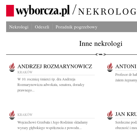
Nekrologi
Odeszli
Poradnik pogrzebowy
Inne nekrologi
ANDRZEJ ROZMARYNOWICZ
ANTONI
KRAKÓW
Profesor dr ha
W 10. rocznicę śmierci śp. dra Andrzeja
żalem żegnamy
Rozmarynowicza adwokata, senatora, doradcy
prawnego...
JAN KR
KRAKÓW
Wojciechowi Grzebała i Jego Rodzinie składamy
Serdeczne pod
wyrazy głębokiego współczucia z powodu...
obecność i mod