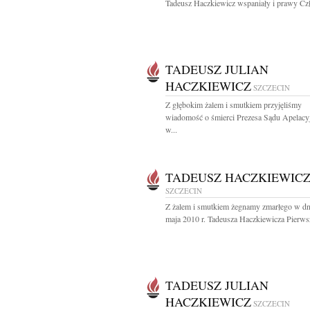
Tadeusz Haczkiewicz wspaniały i prawy Czł
TADEUSZ JULIAN
HACZKIEWICZ
SZCZECIN
Z głębokim żalem i smutkiem przyjęliśmy
wiadomość o śmierci Prezesa Sądu Apelacy
w...
TADEUSZ HACZKIEWIC
SZCZECIN
Z żalem i smutkiem żegnamy zmarłego w dn
maja 2010 r. Tadeusza Haczkiewicza Pierws
TADEUSZ JULIAN
HACZKIEWICZ
SZCZECIN