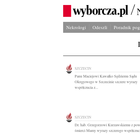
Nekrologi
Odeszli
Poradnik po
SZCZECIN
Panu Maciejowi Kawałko Sędziemu Sądu
Okręgowego w Szczecinie szczere wyrazy
współczucia z...
SZCZECIN
Dr. hab. Grzegorzowi Kurzawskiemu z po
śmierci Mamy wyrazy szczerego współczuci