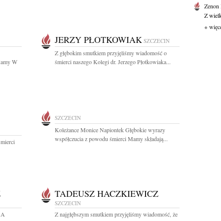
Zenon
Z wiel
+ więc
JERZY PŁOTKOWIAK
SZCZECIN
Z głębokim smutkiem przyjęliśmy wiadomość o
 Mamy W
śmierci naszego Kolegi dr. Jerzego Płotkowiaka...
SZCZECIN
Koleżance Monice Napiontek Głębokie wyrazy
współczucia z powodu śmierci Mamy składają...
mierci
Z
TADEUSZ HACZKIEWICZ
SZCZECIN
SA
Z najgłębszym smutkiem przyjęliśmy wiadomość, że