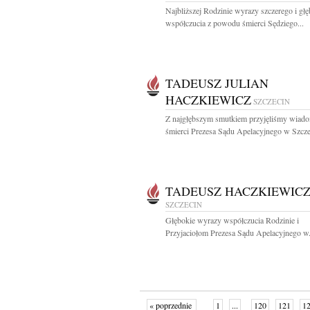
Najbliższej Rodzinie wyrazy szczerego i gł
współczucia z powodu śmierci Sędziego...
TADEUSZ JULIAN
HACZKIEWICZ
SZCZECIN
Z najgłębszym smutkiem przyjęliśmy wiad
śmierci Prezesa Sądu Apelacyjnego w Szczec
TADEUSZ HACZKIEWIC
SZCZECIN
Głębokie wyrazy współczucia Rodzinie i
Przyjaciołom Prezesa Sądu Apelacyjnego w.
« poprzednie
1
...
120
121
1