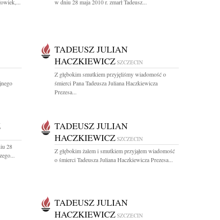
owiek,...
w dniu 28 maja 2010 r. zmarł Tadeusz...
TADEUSZ JULIAN
HACZKIEWICZ
SZCZECIN
Z głębokim smutkiem przyjęliśmy wiadomość o
jnego
śmierci Pana Tadeusza Juliana Haczkiewicza
Prezesa...
Z
TADEUSZ JULIAN
HACZKIEWICZ
SZCZECIN
iu 28
Z głębokim żalem i smutkiem przyjąłem wiadomość
zego...
o śmierci Tadeusza Juliana Haczkiewicza Prezesa...
TADEUSZ JULIAN
HACZKIEWICZ
SZCZECIN