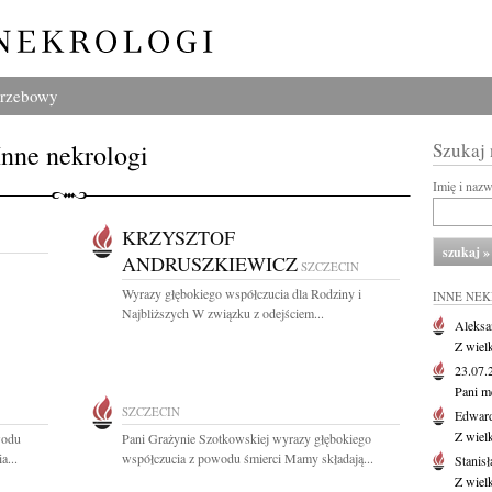
grzebowy
Inne nekrologi
Szukaj
Imię i naz
KRZYSZTOF
ANDRUSZKIEWICZ
SZCZECIN
Wyrazy głębokiego współczucia dla Rodziny i
INNE NE
Najbliższych W związku z odejściem...
Aleksa
Z wiel
23.07
Pani m
SZCZECIN
Edwar
Z wiel
wodu
Pani Grażynie Szotkowskiej wyrazy głębokiego
a...
współczucia z powodu śmierci Mamy składają...
Stanisł
Z wiel