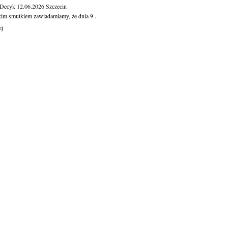
 Decyk
12.06.2026
Szczecin
kim smutkiem zawiadamiamy, że dnia 9...
ej