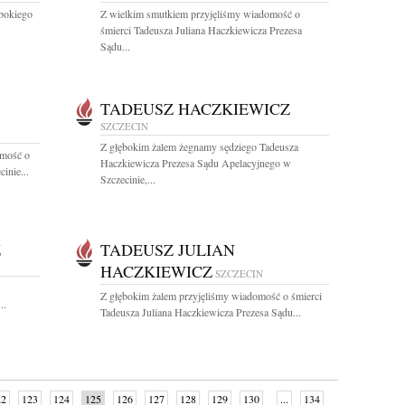
ębokiego
Z wielkim smutkiem przyjęliśmy wiadomość o
śmierci Tadeusza Juliana Haczkiewicza Prezesa
Sądu...
TADEUSZ HACZKIEWICZ
SZCZECIN
Z głębokim żalem żegnamy sędziego Tadeusza
omość o
Haczkiewicza Prezesa Sądu Apelacyjnego w
inie...
Szczecinie,...
Z
TADEUSZ JULIAN
HACZKIEWICZ
SZCZECIN
Z głębokim żalem przyjęliśmy wiadomość o śmierci
..
Tadeusza Juliana Haczkiewicza Prezesa Sądu...
22
123
124
125
126
127
128
129
130
...
134