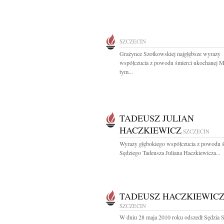
SZCZECIN
Grażynce Szotkowskiej najgłębsze wyrazy
współczucia z powodu śmierci ukochanej
tym...
TADEUSZ JULIAN
HACZKIEWICZ
SZCZECIN
Wyrazy głębokiego współczucia z powodu ś
Sędziego Tadeusza Juliana Haczkiewicza...
TADEUSZ HACZKIEWIC
SZCZECIN
W dniu 28 maja 2010 roku odszedł Sędzia 