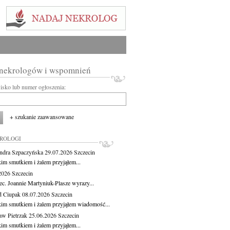
 nekrologów i wspomnień
wisko lub numer ogłoszenia:
+ szukanie zaawansowane
KROLOGI
ndra Szpaczyńska
29.07.2026
Szczecin
kim smutkiem i żalem przyjąłem...
.2026
Szczecin
ec. Joannie Martyniuk-Plasze wyrazy...
d Ciupak
08.07.2026
Szczecin
kim smutkiem i żalem przyjąłem wiadomość...
aw Pietrzak
25.06.2026
Szczecin
kim smutkiem i żalem przyjąłem...