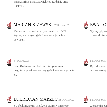
śmierci Mirosława Łozowickiego Rodzinie oraz
Bliskim...
MARIAN KIŻEWSKI
EWA T
BYDGOSZCZ
Marianowi Kiżewskiemu pracownikowi TVN
Wyrazy głębok
Wyrazy szczerego i głębokiego współczucia z
z powodu śmier
powodu...
BYDGOSZCZ
BYDGOSZCZ
Panu Ordynatorowi Jackowi Taczyńskiemu
Dyrektor oraz
pragniemy przekazać wyrazy głębokiego współczucia
Współczesnej Z
z...
LUKRECJAN MARZEC
BYDGOSZCZ
BYDGOSZCZ
Z głębokim żalem i smutkiem żegnamy zmarłego
Z głębokim ża