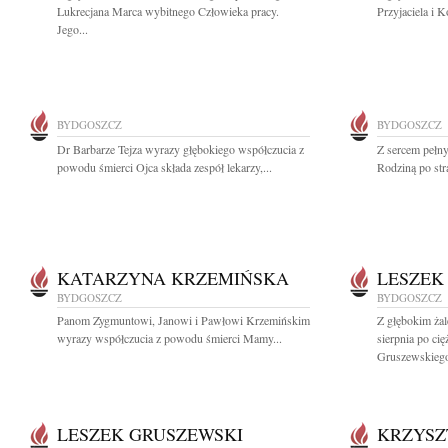
Lukrecjana Marca wybitnego Człowieka pracy.
Przyjaciela i 
Jego...
BYDGOSZCZ
BYDGOSZCZ
Dr Barbarze Tejza wyrazy głębokiego współczucia z
Z sercem pełny
powodu śmierci Ojca składa zespół lekarzy,...
Rodziną po str
KATARZYNA KRZEMIŃSKA
LESZEK
BYDGOSZCZ
BYDGOSZCZ
Panom Zygmuntowi, Janowi i Pawłowi Krzemińskim
Z głębokim ża
wyrazy współczucia z powodu śmierci Mamy...
sierpnia po cię
Gruszewskiego
LESZEK GRUSZEWSKI
KRZYSZ