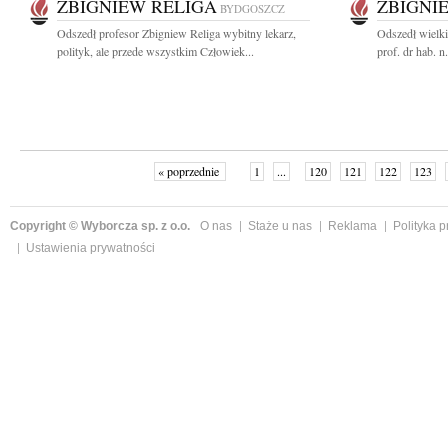
ZBIGNIEW RELIGA
ZBIGNI
BYDGOSZCZ
Odszedł profesor Zbigniew Religa wybitny lekarz,
Odszedł wielki
polityk, ale przede wszystkim Człowiek...
prof. dr hab. n
« poprzednie
1
...
120
121
122
123
Copyright © Wyborcza sp. z o.o.
O nas
Staże u nas
Reklama
Polityka 
Ustawienia prywatności