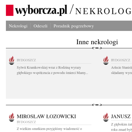
Nekrologi
Odeszli
Poradnik pogrzebowy
Inne nekrologi
BYDGOSZCZ
BYDGOSZCZ
Sylwii Kramkowskiej wraz z Rodziną wyrazy
Arlecie Stanis
głębokiego współczucia z powodu śmierci Mamy...
składamy wyraz
MIROSŁAW ŁOZOWICKI
JANUSZ
BYDGOSZCZ
Z głębokim ża
Z wielkim smutkiem przyjęliśmy wiadomość o
roku zmarł był