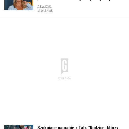
Z. KWASEK,
M. WOLNIAK
Szokujące nagranie z Tatr. "Rodzice, którzy