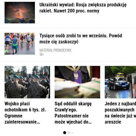
Ukraiński wywiad: Rosja zwiększa produkcję
rakiet. Nawet 200 proc. normy
Tysiące osób zrobi to we wrześniu. Powód
może cię zaskoczyć
MATERIAŁ PROMOCYJNY,
18+
Wojsko płaci
Sąd oddalił skargę
Jeden z najbard
ochotnikom 6 tys. zł.
Crawly'ego.
poszukiwanych 
Ogromne
Patostreamer nie
na świecie już 
zainteresowanie
może wjechać do
areszcie
programem
Schengen