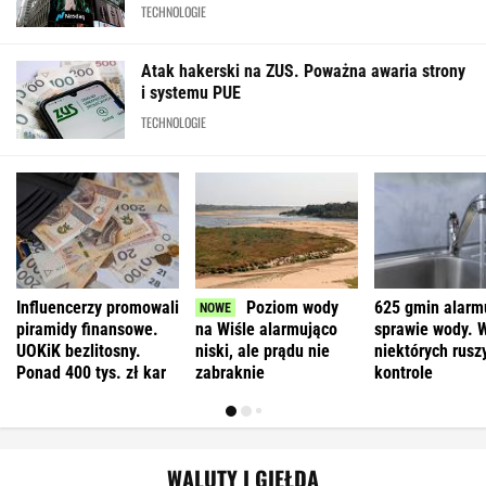
TECHNOLOGIE
Atak hakerski na ZUS. Poważna awaria strony
i systemu PUE
TECHNOLOGIE
Influencerzy promowali
Poziom wody
625 gmin alarm
piramidy finansowe.
na Wiśle alarmująco
sprawie wody. 
UOKiK bezlitosny.
niski, ale prądu nie
niektórych ruszy
Ponad 400 tys. zł kar
zabraknie
kontrole
WALUTY I GIEŁDA