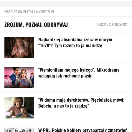
WSPÓŁPRACA PŁATNA Z WYBORCZA.PL
ZROZUM, POZNAJ, ODKRYWAJ
SEKCJA Z SUBSKRYPCJĄ
Najbardziej absurdalna rzecz w nowym
"1670"? Tym razem to ja marudzę
"Wymieniłam mojego byłego". Mikrodramy
wciągają jak ruchome piaski
"W domu mają dyrektorów. Pięciolatek mówi:
Babciu, u nas to ja rządzę"
W PRL Polskie kobiety przysparzały zmartwień