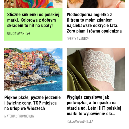
Wodoodporna mgiełka z
Śliczne sukienki od polskiej
filtrem to moim zdaniem
marki. Kolorowa z dobrym
najciekawsze odkrycie lata.
składem to hit na upały!
Zero plam i równa opalenizna
OFERTY AVANTI24
OFERTY AVANTI24
Wygląda zmysłowo jak
Piękne plaże, pyszne jedzenie
podwiązka, a to opaska na
i świetne ceny. TOP miejsca
otarcia ud. Letni HIT polskiej
na urlop we Włoszech
marki to wybawienie dla
MATERIAŁ PROMOCYJNY
kobiet!
REKLAMA GABRIELLA