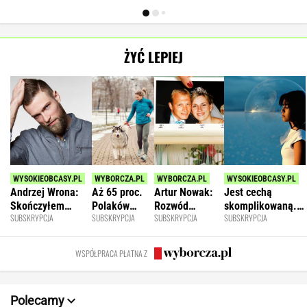
ŻYĆ LEPIEJ
Andrzej Wrona:
Aż 65 proc.
Artur Nowak:
Jest cechą
Skończyłem
Polaków
Rozwód
skomplikowaną.
SUBSKRYPCJA
SUBSKRYPCJA
SUBSKRYPCJA
SUBSKRYPCJA
karierę, bo
odczuwa
odsłania dużo
Sprawia, że silniej
chciałem być
ruchowstręt.
więcej niż
przeżywamy stres
fajnym mężem i
Nie ćwiczy w
prawda o
WSPÓŁPRACA PŁATNA Z
ojcem
ogóle
współmałżonku
Polecamy