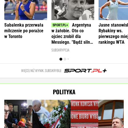
Sabalenka przerwała
Argentyna
Jasne stanowis
milczenie po porażce
w żałobie. Oto co
Rybakiny ws.
w Toronto
ojciec zrobił dla
pierwszego mie
Messiego. "Bądź silny,
rankingu WTA
Leo"
SUBSKRYPCJA
WIĘCEJ NIŻ WYNIK. SUBSKRYBUJ
POLITYKA