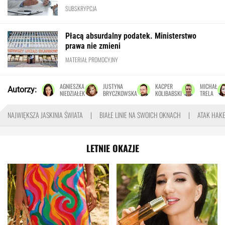
SUBSKRYPCJA
Płacą absurdalny podatek. Ministerstwo
prawa nie zmieni
MATERIAŁ PROMOCYJNY
AGNIESZKA
JUSTYNA
KACPER
MICHAŁ
Autorzy:
NIEDZIAŁEK
BRYCZKOWSKA
KOLIBABSKI
TRELA
NAJWIĘKSZA JASKINIA ŚWIATA
BIAŁE LINIE NA SWOICH OKNACH
ATAK HAKE
LETNIE OKAZJE