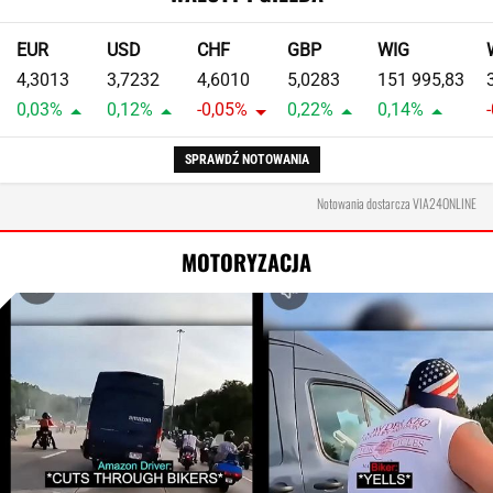
EUR
USD
CHF
GBP
WIG
4,3013
3,7232
4,6010
5,0283
151 995,83
0,03%
0,12%
-0,05%
0,22%
0,14%
SPRAWDŹ NOTOWANIA
Notowania dostarcza VIA24ONLINE
MOTORYZACJA