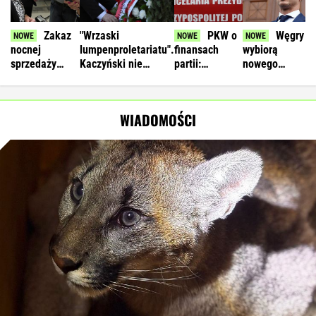
Zakaz
"Wrzaski
PKW o
Węgry
nocnej
lumpenproletariatu".
finansach
wybiorą
sprzedaży
Kaczyński nie
partii:
nowego
alkoholu.
wytrzymał na
zastrzeżenia
prezydenta.
Posłanka: Jest
miesięcznicy
do sprawozdań
Andras Baka
ponadpartyjna
PiS i PSL
jedynym
WIADOMOŚCI
zgoda
kandydatem