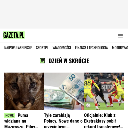
NAJPOPULARNIEJSZE
SPORT.PL
WIADOMOŚCI
FINANSE I TECHNOLOGIA
MOTORYZA
DZIEŃ W SKRÓCIE
Puma
Tyle zarabiają
Oficjalnie: Klub z
widziana na
Polacy. Nowe dane o
Ekstraklasy pobił
Mazowszu. Pilny
przeciętnym
rekord transferowy!