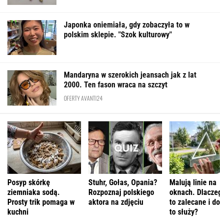
Japonka oniemiała, gdy zobaczyła to w
polskim sklepie. "Szok kulturowy"
Mandaryna w szerokich jeansach jak z lat
2000. Ten fason wraca na szczyt
OFERTY AVANTI24
Posyp skórkę
Stuhr, Gołas, Opania?
Malują linie na
ziemniaka sodą.
Rozpoznaj polskiego
oknach. Dlaczeg
Prosty trik pomaga w
aktora na zdjęciu
to zalecane i d
kuchni
to służy?