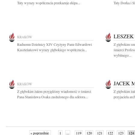
Taty wyrazy współczucia przekazuje ekipa...
Taty Dorka i 
LESZEK
KRAKÓW
Radnemu Dzielnicy XIV Czyżyny Panu Edwardowi
Z głębokim sm
Kasztelańcowi wyrazy głębokiego współczucia...
śmierci Profe
wybitnego...
JACEK 
KRAKÓW
Z głębokim żalem przyjęliśmy wiadomość o śmierci
Z głębokim ża
Pana Stanisława Osaka zasłużonego dla sektora...
przyjaciela ar
« poprzednie
1
...
119
120
121
122
123
124