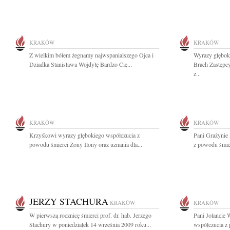
KRAKÓW
KRAKÓW
Z wielkim bólem żegnamy najwspanialszego Ojca i
Wyrazy głębok
Dziadka Stanisława Wojdyłę Bardzo Cię...
Brach Zastępc
z...
KRAKÓW
KRAKÓW
Krzyśkowi wyrazy głębokiego współczucia z
Pani Grażynie
powodu śmierci Żony Ilony oraz uznania dla...
z powodu śmier
JERZY STACHURA
KRAKÓW
KRAKÓW
W pierwszą rocznicę śmierci prof. dr. hab. Jerzego
Pani Jolancie 
Stachury w poniedziałek 14 września 2009 roku...
współczucia z 