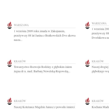
WARSZAWA
WARSZAWA
1 września 20
1 września 2009 roku zmarła w Zakopanem,
przeżywszy 88 
przeżywszy 88 lat Janina z Bratkowskich Dvo akowa
Dvoőakowa nas
nasza...
KRAKÓW
KRAKÓW
Towarzystwo Rozwoju Rodziny z głębokim żalem
Naszej drogie
żegna dr n. med. Barbarę Newelską-Rogowską...
głębokiego wsp
KRAKÓW
KRAKÓW
Naszej Koleżance Magdzie Janusz z powodu śmierci
Kochana Madzi