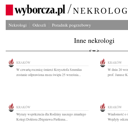
Nekrologi
Odeszli
Poradnik pogrzebowy
Inne nekrologi
KRAKÓW
KRAKÓW
W czwartą rocznicę śmierci Krzysztofa Szumilas
W dniu 20 wrz
zostanie odprawiona msza święta 25 września...
prof. Janusz K
KRAKÓW
KRAKÓW
Wyrazy współczucia dla Rodziny naszego zmarłego
Wiadomość o śm
Kolegi Doktora Zbigniewa Pietkuna...
Wojdyły odczuł