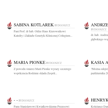
SABINA KOTLAREK
ANDRZE
BYDGOSZCZ
BYDGOSZCZ
Pani Prof. dr hab. Oldze Haus Kierownikowi
dr. hab. Andr
Katedry i Zakładu Genetyki Klinicznej Collegium...
głębokiego wsp
MARIA PIONKE
KASIA 
BYDGOSZCZ
Z powodu śmierci Marii Pionke wyrazy szczerego
?Można odejść 
współczucia Rodzinie składa Zespół...
października 2
- -
HENRYK
BYDGOSZCZ
Panu Stanisławowi Kwiatkowskiemu Prezesowi
Koleżance Dan