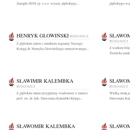
Zarządu SENI sp. z o.o. wyrazy głębokiego...
głębokiego wsp
HENRYK GŁOWIŃSKI
SŁAWO
BYDGOSZCZ
BYDGOSZCZ
Z głębokim żalem i smutkiem żegnamy Naszego
Z wielkim ból
Kolegę dr. Henryka Głowińskiego emerytowanego...
Toruńska nauk
SŁAWIMIR KALEMBKA
SŁAWO
BYDGOSZCZ
BYDGOSZCZ
Z głębokim żalem przyjęliśmy wiadomość o śmierci
Wielką stratą j
prof. zw. dr. hab. Sławomira Kalembki Byłego...
Sławomira Kal
SŁAWOMIR KALEMBKA
SŁAWO