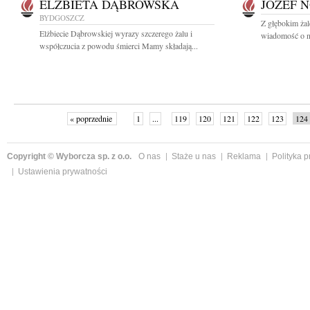
ELŻBIETA DĄBROWSKA
JÓZEF 
BYDGOSZCZ
Z głębokim żal
Elżbiecie Dąbrowskiej wyrazy szczerego żalu i
wiadomość o na
współczucia z powodu śmierci Mamy składają...
« poprzednie
1
...
119
120
121
122
123
124
Copyright © Wyborcza sp. z o.o.
O nas
Staże u nas
Reklama
Polityka 
Ustawienia prywatności