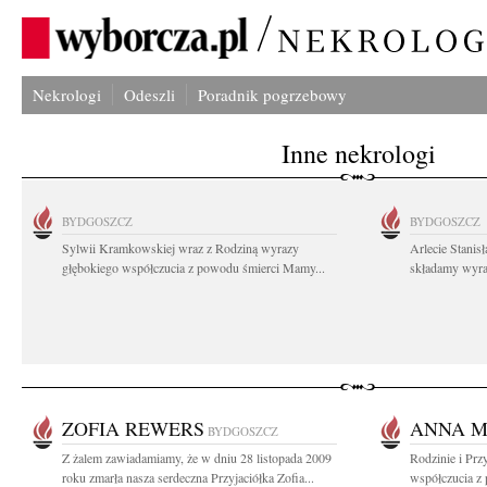
Nekrologi
Odeszli
Poradnik pogrzebowy
Inne nekrologi
BYDGOSZCZ
BYDGOSZCZ
Sylwii Kramkowskiej wraz z Rodziną wyrazy
Arlecie Stanis
głębokiego współczucia z powodu śmierci Mamy...
składamy wyraz
ZOFIA REWERS
ANNA 
BYDGOSZCZ
Z żalem zawiadamiamy, że w dniu 28 listopada 2009
Rodzinie i Prz
roku zmarła nasza serdeczna Przyjaciółka Zofia...
współczucia z 