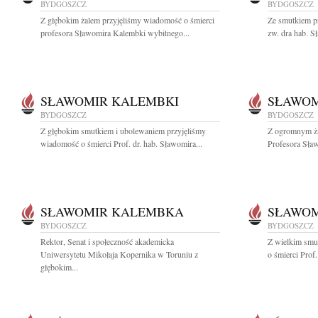
BYDGOSZCZ
BYDGOSZCZ
Z głębokim żalem przyjęliśmy wiadomość o śmierci
Ze smutkiem p
profesora Sławomira Kalembki wybitnego...
zw. dra hab. S
SŁAWOMIR KALEMBKI
SŁAWO
BYDGOSZCZ
BYDGOSZCZ
Z głębokim smutkiem i ubolewaniem przyjęliśmy
Z ogromnym ża
wiadomość o śmierci Prof. dr. hab. Sławomira...
Profesora Sła
SŁAWOMIR KALEMBKA
SŁAWO
BYDGOSZCZ
BYDGOSZCZ
Rektor, Senat i społeczność akademicka
Z wielkim smu
Uniwersytetu Mikołaja Kopernika w Toruniu z
o śmierci Prof
głębokim...