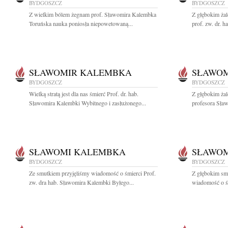
BYDGOSZCZ
BYDGOSZCZ
Z wielkim bólem żegnam prof. Sławomira Kalembka
Z głębokim ża
Toruńska nauka poniosła niepowetowaną...
prof. zw. dr. 
SŁAWOMIR KALEMBKA
SŁAWO
BYDGOSZCZ
BYDGOSZCZ
Wielką stratą jest dla nas śmierć Prof. dr. hab.
Z głębokim ża
Sławomira Kalembki Wybitnego i zasłużonego...
profesora Sła
SŁAWOMI KALEMBKA
SŁAWOM
BYDGOSZCZ
BYDGOSZCZ
Ze smutkiem przyjęliśmy wiadomość o śmierci Prof.
Z głębokim sm
zw. dra hab. Sławomira Kalembki Byłego...
wiadomość o śm