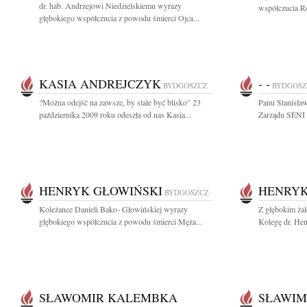
dr. hab. Andrzejowi Niedzielskiemu wyrazy
współczucia Ro
głębokiego współczucia z powodu śmierci Ojca...
KASIA ANDREJCZYK
- -
BYDGOSZCZ
BYDGOSZ
?Można odejść na zawsze, by stale być blisko" 23
Panu Stanisł
października 2009 roku odeszła od nas Kasia...
Zarządu SENI s
HENRYK GŁOWIŃSKI
HENRYK
BYDGOSZCZ
Koleżance Danieli Bako- Głowińskiej wyrazy
Z głębokim ża
głębokiego współczucia z powodu śmierci Męża...
Kolegę dr. He
SŁAWOMIR KALEMBKA
SŁAWIM