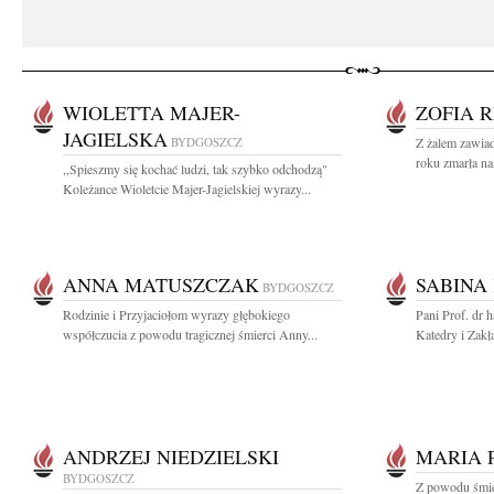
WIOLETTA MAJER-
ZOFIA 
JAGIELSKA
BYDGOSZCZ
Z żalem zawiad
roku zmarła na
,,Spieszmy się kochać ludzi, tak szybko odchodzą"
Koleżance Wioletcie Majer-Jagielskiej wyrazy...
ANNA MATUSZCZAK
SABINA
BYDGOSZCZ
Rodzinie i Przyjaciołom wyrazy głębokiego
Pani Prof. dr
współczucia z powodu tragicznej śmierci Anny...
Katedry i Zakł
ANDRZEJ NIEDZIELSKI
MARIA 
BYDGOSZCZ
Z powodu śmie