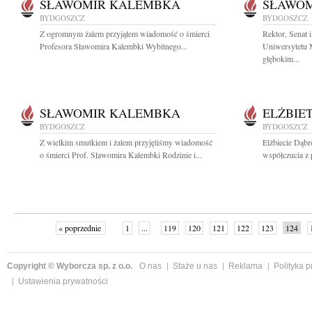
SŁAWOMIR KALEMBKA
SŁAWO
BYDGOSZCZ
BYDGOSZCZ
Z ogromnym żalem przyjąłem wiadomość o śmierci
Rektor, Senat 
Profesora Sławomira Kalembki Wybitnego...
Uniwersytetu 
głębokim...
SŁAWOMIR KALEMBKA
ELŻBIE
BYDGOSZCZ
BYDGOSZCZ
Z wielkim smutkiem i żalem przyjęliśmy wiadomość
Elżbiecie Dąbr
o śmierci Prof. Sławomira Kalembki Rodzinie i...
współczucia z
« poprzednie
1
...
119
120
121
122
123
124
Copyright © Wyborcza sp. z o.o.
O nas
Staże u nas
Reklama
Polityka 
Ustawienia prywatności