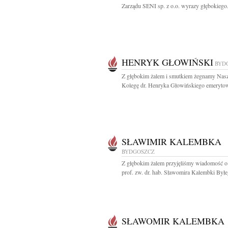
Zarządu SENI sp. z o.o. wyrazy głębokiego.
HENRYK GŁOWIŃSKI
BYD
Z głębokim żalem i smutkiem żegnamy Nas
Kolegę dr. Henryka Głowińskiego emerytow
SŁAWIMIR KALEMBKA
BYDGOSZCZ
Z głębokim żalem przyjęliśmy wiadomość o
prof. zw. dr. hab. Sławomira Kalembki Byłe
SŁAWOMIR KALEMBKA