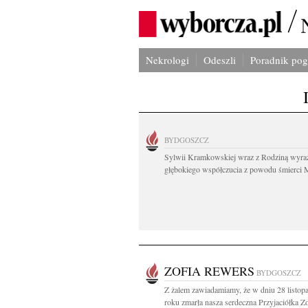
Nekrologi
Odeszli
Poradnik po
BYDGOSZCZ
Sylwii Kramkowskiej wraz z Rodziną wyra
głębokiego współczucia z powodu śmierci 
ZOFIA REWERS
BYDGOSZCZ
Z żalem zawiadamiamy, że w dniu 28 listop
roku zmarła nasza serdeczna Przyjaciółka Zof