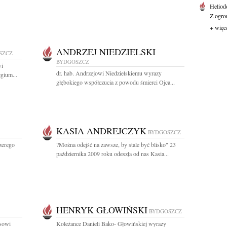
Heliod
Z ogro
+ więc
ANDRZEJ NIEDZIELSKI
SZCZ
BYDGOSZCZ
wi
dr. hab. Andrzejowi Niedzielskiemu wyrazy
gium...
głębokiego współczucia z powodu śmierci Ojca...
KASIA ANDREJCZYK
BYDGOSZCZ
zerego
?Można odejść na zawsze, by stale być blisko" 23
października 2009 roku odeszła od nas Kasia...
HENRYK GŁOWIŃSKI
BYDGOSZCZ
sowi
Koleżance Danieli Bako- Głowińskiej wyrazy