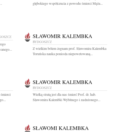
..
głębokiego współczucia z powodu śmierci Męża...
SŁAWOMIR KALEMBKA
GOSZCZ
BYDGOSZCZ
zego
Z wielkim bólem żegnam prof. Sławomira Kalembka
anego...
Toruńska nauka poniosła niepowetowaną...
SŁAWOMIR KALEMBKA
BYDGOSZCZ
 śmierci
Wielką stratą jest dla nas śmierć Prof. dr. hab.
go...
Sławomira Kalembki Wybitnego i zasłużonego...
SŁAWOMI KALEMBKA