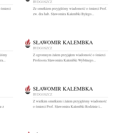
BYDGOSZCZ
 śmierci
Ze smutkiem przyjęliśmy wiadomość o śmierci Prof.
.
zw. dra hab. Sławomira Kalembki Byłego...
SŁAWOMIR KALEMBKA
BYDGOSZCZ
liśmy
Z ogromnym żalem przyjąłem wiadomość o śmierci
a...
Profesora Sławomira Kalembki Wybitnego...
SŁAWOMIR KALEMBKA
BYDGOSZCZ
Z wielkim smutkiem i żalem przyjęliśmy wiadomość
u z
o śmierci Prof. Sławomira Kalembki Rodzinie i...