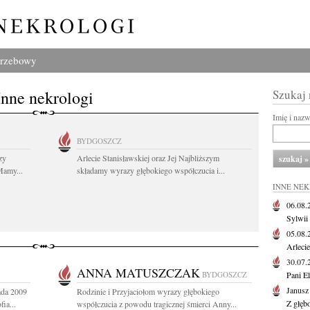
grzebowy
Inne nekrologi
Szukaj
Imię i naz
BYDGOSZCZ
zy
Arlecie Stanisławskiej oraz Jej Najbliższym
Mamy...
składamy wyrazy głębokiego współczucia i...
INNE NE
06.08
Sylwii
05.08
Arlecie
30.07
ANNA MATUSZCZAK
BYDGOSZCZ
Pani El
Janusz
ada 2009
Rodzinie i Przyjaciołom wyrazy głębokiego
Z głęb
ia...
współczucia z powodu tragicznej śmierci Anny...