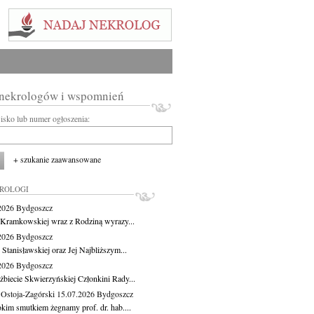
 nekrologów i wspomnień
wisko lub numer ogłoszenia:
+ szukanie zaawansowane
KROLOGI
.2026
Bydgoszcz
 Kramkowskiej wraz z Rodziną wyrazy...
.2026
Bydgoszcz
 Stanisławskiej oraz Jej Najbliższym...
.2026
Bydgoszcz
żbiecie Skwierzyńskiej Członkini Rady...
 Ostoja-Zagórski
15.07.2026
Bydgoszcz
okim smutkiem żegnamy prof. dr. hab....