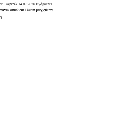
or Kasprzak
14.07.2026
Bydgoszcz
mnym smutkiem i żalem przyjęliśmy...
ej