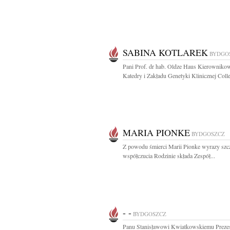
SABINA KOTLAREK
BYDGO
Pani Prof. dr hab. Oldze Haus Kierowniko
Katedry i Zakładu Genetyki Klinicznej Colle
MARIA PIONKE
BYDGOSZCZ
Z powodu śmierci Marii Pionke wyrazy szc
współczucia Rodzinie składa Zespół...
- -
BYDGOSZCZ
Panu Stanisławowi Kwiatkowskiemu Preze