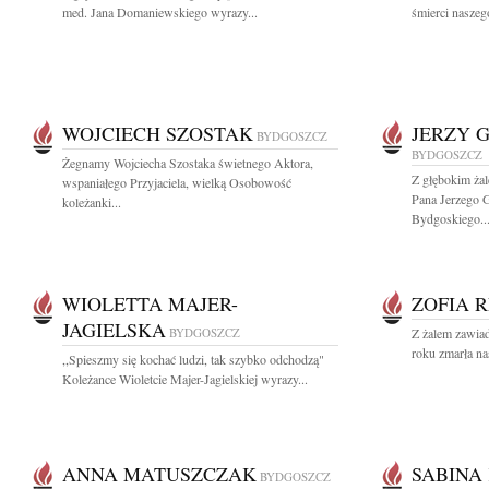
med. Jana Domaniewskiego wyrazy...
śmierci naszego
WOJCIECH SZOSTAK
JERZY 
BYDGOSZCZ
BYDGOSZCZ
Żegnamy Wojciecha Szostaka świetnego Aktora,
Z głębokim ża
wspaniałego Przyjaciela, wielką Osobowość
Pana Jerzego
koleżanki...
Bydgoskiego..
WIOLETTA MAJER-
ZOFIA 
JAGIELSKA
BYDGOSZCZ
Z żalem zawiad
roku zmarła na
,,Spieszmy się kochać ludzi, tak szybko odchodzą"
Koleżance Wioletcie Majer-Jagielskiej wyrazy...
ANNA MATUSZCZAK
SABINA
BYDGOSZCZ