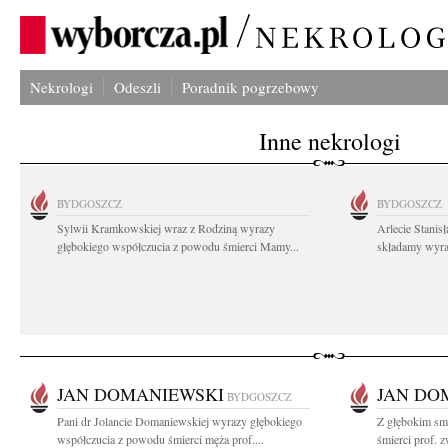
Nekrologi
Odeszli
Poradnik pogrzebowy
Inne nekrologi
BYDGOSZCZ
BYDGOSZCZ
Sylwii Kramkowskiej wraz z Rodziną wyrazy
Arlecie Stanis
głębokiego współczucia z powodu śmierci Mamy...
składamy wyraz
JAN DOMANIEWSKI
JAN DO
BYDGOSZCZ
Pani dr Jolancie Domaniewskiej wyrazy głębokiego
Z głębokim sm
współczucia z powodu śmierci męża prof....
śmierci prof. 