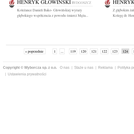
HENRYK GŁOWIŃSKI
HENRYK
BYDGOSZCZ
Koleżance Danieli Bako- Głowińskiej wyrazy
Z głębokim ża
głębokiego współczucia z powodu śmierci Męża...
Kolegę dr. He
« poprzednie
1
...
119
120
121
122
123
124
Copyright © Wyborcza sp. z o.o.
O nas
Staże u nas
Reklama
Polityka 
Ustawienia prywatności