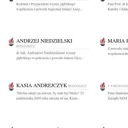
Rodzinie i Przyjaciołom wyrazy głębokiego
Pani Prof. dr
współczucia z powodu tragicznej śmierci Anny...
Katedry i Zakł
ANDRZEJ NIEDZIELSKI
MARIA 
BYDGOSZCZ
Z powodu śmie
dr. hab. Andrzejowi Niedzielskiemu wyrazy
współczucia Ro
głębokiego współczucia z powodu śmierci Ojca...
KASIA ANDREJCZYK
- -
BYDGOSZCZ
BYDGOSZ
?Można odejść na zawsze, by stale być blisko" 23
Panu Stanisł
października 2009 roku odeszła od nas Kasia...
Zarządu SENI s