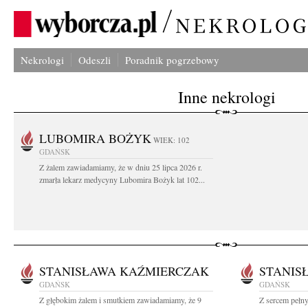
Nekrologi
Odeszli
Poradnik pogrzebowy
Inne nekrologi
LUBOMIRA BOŻYK
WIEK: 102
GDAŃSK
Z żalem zawiadamiamy, że w dniu 25 lipca 2026 r.
zmarła lekarz medycyny Lubomira Bożyk lat 102...
STANISŁAWA KAŹMIERCZAK
STANIS
GDAŃSK
GDAŃSK
Z głębokim żalem i smutkiem zawiadamiamy, że 9
Z sercem pełn