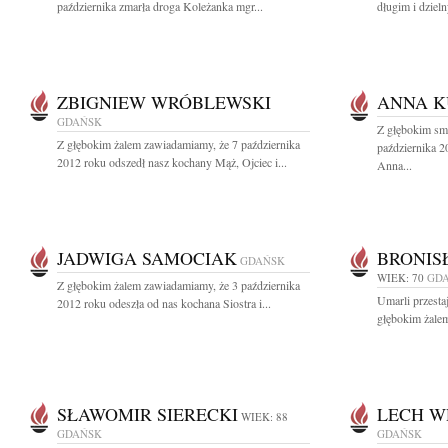
października zmarła droga Koleżanka mgr...
długim i dziel
ZBIGNIEW WRÓBLEWSKI
ANNA K
GDAŃSK
Z głębokim sm
Z głębokim żalem zawiadamiamy, że 7 października
października 2
2012 roku odszedł nasz kochany Mąż, Ojciec i...
Anna...
JADWIGA SAMOCIAK
BRONIS
GDAŃSK
WIEK: 70
GD
Z głębokim żalem zawiadamiamy, że 3 października
Umarli przestaj
2012 roku odeszła od nas kochana Siostra i...
głębokim żalem
SŁAWOMIR SIERECKI
LECH W
WIEK: 88
GDAŃSK
GDAŃSK