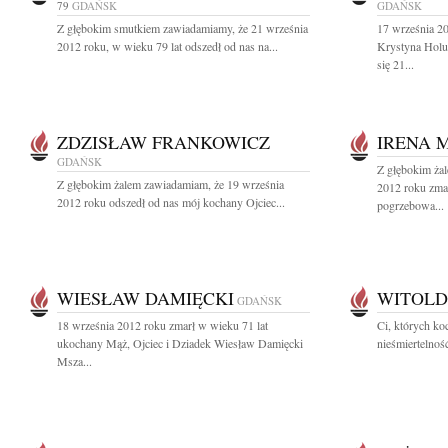
79
GDAŃSK
GDAŃSK
Z głębokim smutkiem zawiadamiamy, że 21 września
17 września 20
2012 roku, w wieku 79 lat odszedł od nas na...
Krystyna Holu
się 21...
ZDZISŁAW FRANKOWICZ
IRENA 
GDAŃSK
Z głębokim ża
Z głębokim żalem zawiadamiam, że 19 września
2012 roku zma
2012 roku odszedł od nas mój kochany Ojciec...
pogrzebowa...
WIESŁAW DAMIĘCKI
WITOLD
GDAŃSK
18 września 2012 roku zmarł w wieku 71 lat
Ci, których ko
ukochany Mąż, Ojciec i Dziadek Wiesław Damięcki
nieśmiertelnoś
Msza...