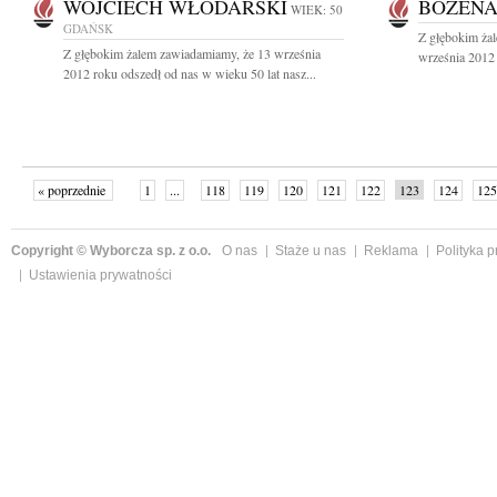
WOJCIECH WŁODARSKI
BOŻENA
WIEK: 50
GDAŃSK
Z głębokim ża
Z głębokim żalem zawiadamiamy, że 13 września
września 2012 
2012 roku odszedł od nas w wieku 50 lat nasz...
« poprzednie
1
...
118
119
120
121
122
123
124
125
następne »
Copyright © Wyborcza sp. z o.o.
O nas
Staże u nas
Reklama
Polityka 
Ustawienia prywatności