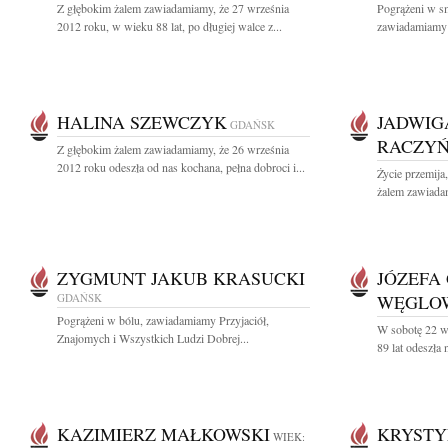
Z głębokim żalem zawiadamiamy, że 27 września
Pogrążeni w sm
2012 roku, w wieku 88 lat, po długiej walce z...
zawiadamiamy o
HALINA SZEWCZYK
JADWIG
GDAŃSK
RACZY
Z głębokim żalem zawiadamiamy, że 26 września
2012 roku odeszła od nas kochana, pełna dobroci i...
Życie przemija
żalem zawiadam
ZYGMUNT JAKUB KRASUCKI
JÓZEFA
GDAŃSK
WĘGLO
Pogrążeni w bólu, zawiadamiamy Przyjaciół,
W sobotę 22 w
Znajomych i Wszystkich Ludzi Dobrej...
89 lat odeszła
KAZIMIERZ MAŁKOWSKI
KRYSTY
WIEK: