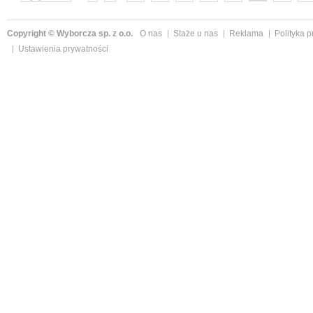
następne »
Copyright © Wyborcza sp. z o.o.
O nas
Staże u nas
Reklama
Polityka 
Ustawienia prywatności