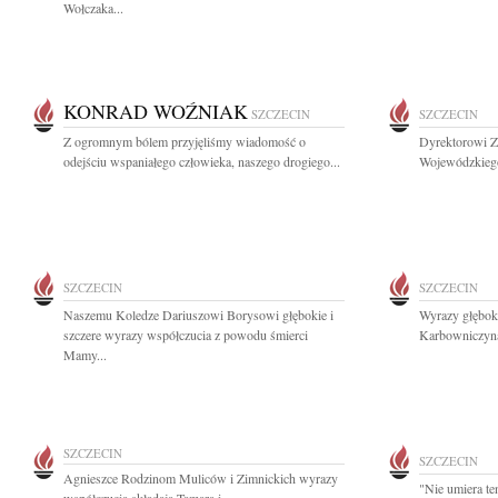
Wołczaka...
KONRAD WOŹNIAK
SZCZECIN
SZCZECIN
Z ogromnym bólem przyjęliśmy wiadomość o
Dyrektorowi 
odejściu wspaniałego człowieka, naszego drogiego...
Wojewódzkiego
SZCZECIN
SZCZECIN
Naszemu Koledze Dariuszowi Borysowi głębokie i
Wyrazy głęboki
szczere wyrazy współczucia z powodu śmierci
Karbowniczyna
Mamy...
SZCZECIN
SZCZECIN
Agnieszce Rodzinom Muliców i Zimnickich wyrazy
"Nie umiera te