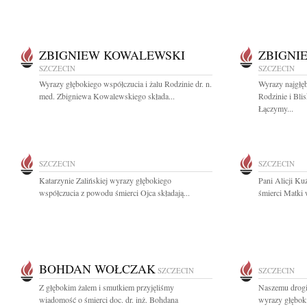
ZBIGNIEW KOWALEWSKI
ZBIGNI
SZCZECIN
SZCZECIN
Wyrazy głębokiego współczucia i żalu Rodzinie dr. n.
Wyrazy najgłęb
med. Zbigniewa Kowalewskiego składa...
Rodzinie i Bl
Łączymy...
SZCZECIN
SZCZECIN
Katarzynie Zalińskiej wyrazy głębokiego
Pani Alicji K
współczucia z powodu śmierci Ojca składają...
śmierci Matki 
BOHDAN WOŁCZAK
SZCZECIN
SZCZECIN
Z głębokim żalem i smutkiem przyjęliśmy
Naszemu drog
wiadomość o śmierci doc. dr. inż. Bohdana
wyrazy głęboki