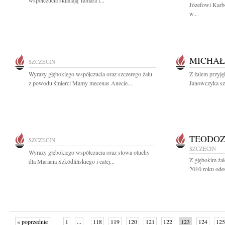
współczucia składają Tamara i...
Józefowi Karb
w...
MICHAŁ
SZCZECIN
Wyrazy głębokiego współczucia oraz szczerego żalu
Z żalem przyj
z powodu śmierci Mamy mecenas Anecie...
Janowczyka sz
TEODOZ
SZCZECIN
SZCZECIN
Wyrazy głębokiego współczucia oraz słowa otuchy
Z głębokim żal
dla Mariana Szkódlińskiego i całej...
2010 roku odes
« poprzednie
1
...
118
119
120
121
122
123
124
125