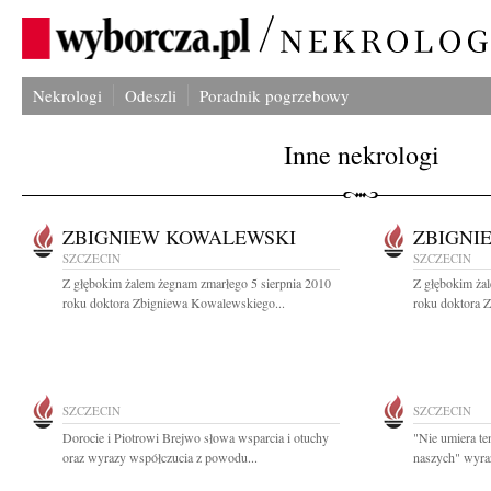
Nekrologi
Odeszli
Poradnik pogrzebowy
Inne nekrologi
ZBIGNIEW KOWALEWSKI
ZBIGNI
SZCZECIN
SZCZECIN
Z głębokim żalem żegnam zmarłego 5 sierpnia 2010
Z głębokim ża
roku doktora Zbigniewa Kowalewskiego...
roku doktora 
SZCZECIN
SZCZECIN
Dorocie i Piotrowi Brejwo słowa wsparcia i otuchy
"Nie umiera te
oraz wyrazy współczucia z powodu...
naszych" wyraz