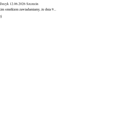
 Decyk
12.06.2026
Szczecin
kim smutkiem zawiadamiamy, że dnia 9...
ej