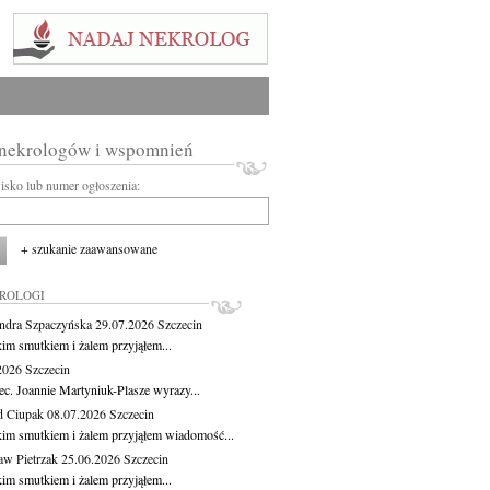
 nekrologów i wspomnień
wisko lub numer ogłoszenia:
+ szukanie zaawansowane
KROLOGI
ndra Szpaczyńska
29.07.2026
Szczecin
kim smutkiem i żalem przyjąłem...
.2026
Szczecin
ec. Joannie Martyniuk-Plasze wyrazy...
d Ciupak
08.07.2026
Szczecin
kim smutkiem i żalem przyjąłem wiadomość...
aw Pietrzak
25.06.2026
Szczecin
kim smutkiem i żalem przyjąłem...