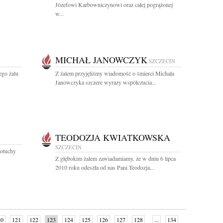
Józefowi Karbowniczynowi oraz całej pogrążonej
w...
MICHAŁ JANOWCZYK
SZCZECIN
ego żalu
Z żalem przyjęliśmy wiadomość o śmierci Michała
Janowczyka szczere wyrazy współczucia...
TEODOZJA KWIATKOWSKA
SZCZECIN
 otuchy
Z głębokim żalem zawiadamiamy, że w dniu 6 lipca
2010 roku odeszła od nas Pani Teodozja...
20
121
122
123
124
125
126
127
128
...
134