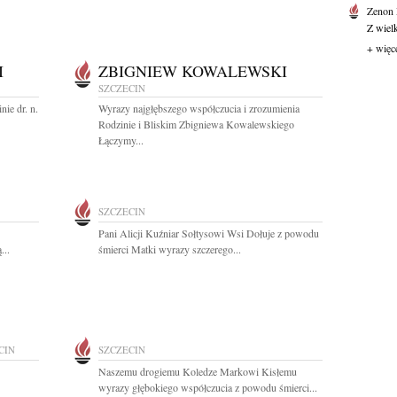
Zenon
Z wiel
+ więc
I
ZBIGNIEW KOWALEWSKI
SZCZECIN
ie dr. n.
Wyrazy najgłębszego współczucia i zrozumienia
Rodzinie i Bliskim Zbigniewa Kowalewskiego
Łączymy...
SZCZECIN
Pani Alicji Kuźniar Sołtysowi Wsi Dołuje z powodu
...
śmierci Matki wyrazy szczerego...
CIN
SZCZECIN
Naszemu drogiemu Koledze Markowi Kisłemu
wyrazy głębokiego współczucia z powodu śmierci...