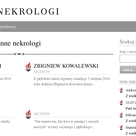
grzebowy
Inne nekrologi
Szukaj
Imię i naz
I
ZBIGNIEW KOWALEWSKI
SZCZECIN
nia 2010
Z głębokim żalem żegnamy zmarłego 5 sierpnia 2010
INNE NE
roku doktora Zbigniewa Kowalewskiego...
Aleksa
Z wiel
23.07
Pani m
SZCZECIN
Edwar
Z wiel
 otuchy
"Nie umiera ten, kto trwa w pamięci i sercach
naszych" wyrazy szczerego i głębokiego...
Stanisł
Z wiel