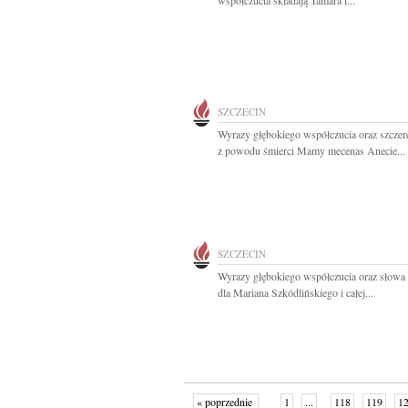
współczucia składają Tamara i...
SZCZECIN
Wyrazy głębokiego współczucia oraz szczer
z powodu śmierci Mamy mecenas Anecie...
SZCZECIN
Wyrazy głębokiego współczucia oraz słowa
dla Mariana Szkódlińskiego i całej...
« poprzednie
1
...
118
119
1