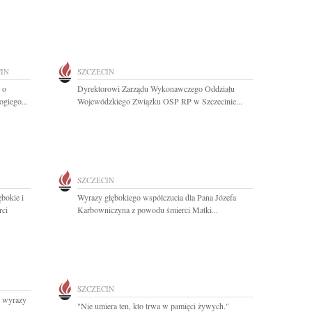
IN
SZCZECIN
 o
Dyrektorowi Zarządu Wykonawczego Oddziału
ogiego...
Wojewódzkiego Związku OSP RP w Szczecinie...
SZCZECIN
bokie i
Wyrazy głębokiego współczucia dla Pana Józefa
rci
Karbowniczyna z powodu śmierci Matki...
SZCZECIN
h wyrazy
"Nie umiera ten, kto trwa w pamięci żywych."