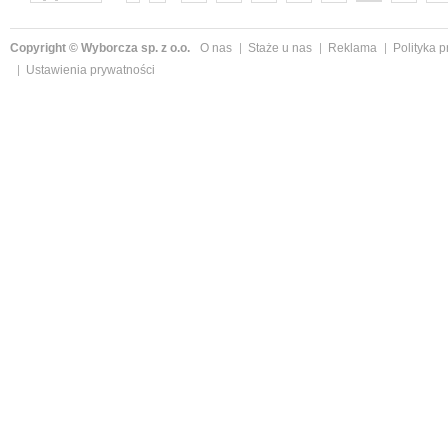
następne »
Copyright © Wyborcza sp. z o.o.
O nas
Staże u nas
Reklama
Polityka 
Ustawienia prywatności