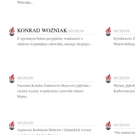
Wołczaka...
KONRAD WOŹNIAK
SZCZECIN
SZCZECIN
Z ogromnym bólem przyjęliśmy wiadomość o
Dyrektorowi 
odejściu wspaniałego człowieka, naszego drogiego...
Wojewódzkiego
SZCZECIN
SZCZECIN
Naszemu Koledze Dariuszowi Borysowi głębokie i
Wyrazy głęboki
szczere wyrazy współczucia z powodu śmierci
Karbowniczyna
Mamy...
SZCZECIN
SZCZECIN
Agnieszce Rodzinom Muliców i Zimnickich wyrazy
"Nie umiera te