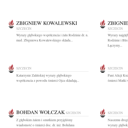
ZBIGNIEW KOWALEWSKI
ZBIGNI
SZCZECIN
SZCZECIN
Wyrazy głębokiego współczucia i żalu Rodzinie dr. n.
Wyrazy najgłęb
med. Zbigniewa Kowalewskiego składa...
Rodzinie i Bl
Łączymy...
SZCZECIN
SZCZECIN
Katarzynie Zalińskiej wyrazy głębokiego
Pani Alicji K
współczucia z powodu śmierci Ojca składają...
śmierci Matki 
BOHDAN WOŁCZAK
SZCZECIN
SZCZECIN
Z głębokim żalem i smutkiem przyjęliśmy
Naszemu drog
wiadomość o śmierci doc. dr. inż. Bohdana
wyrazy głęboki