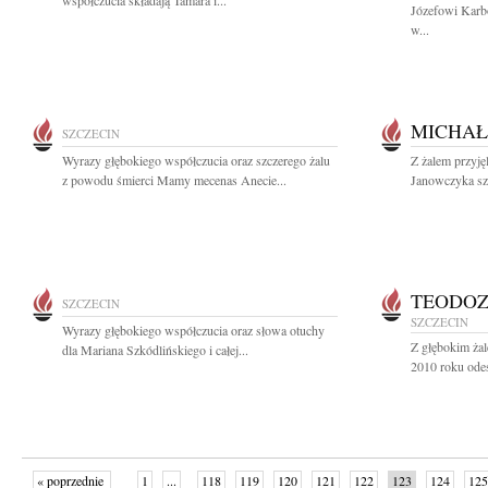
współczucia składają Tamara i...
Józefowi Karb
w...
MICHAŁ
SZCZECIN
Wyrazy głębokiego współczucia oraz szczerego żalu
Z żalem przyj
z powodu śmierci Mamy mecenas Anecie...
Janowczyka sz
TEODOZ
SZCZECIN
SZCZECIN
Wyrazy głębokiego współczucia oraz słowa otuchy
Z głębokim żal
dla Mariana Szkódlińskiego i całej...
2010 roku odes
« poprzednie
1
...
118
119
120
121
122
123
124
125