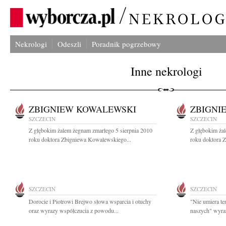
Nekrologi
Odeszli
Poradnik pogrzebowy
Inne nekrologi
ZBIGNIEW KOWALEWSKI
ZBIGNI
SZCZECIN
SZCZECIN
Z głębokim żalem żegnam zmarłego 5 sierpnia 2010
Z głębokim ża
roku doktora Zbigniewa Kowalewskiego...
roku doktora 
SZCZECIN
SZCZECIN
Dorocie i Piotrowi Brejwo słowa wsparcia i otuchy
"Nie umiera te
oraz wyrazy współczucia z powodu...
naszych" wyraz