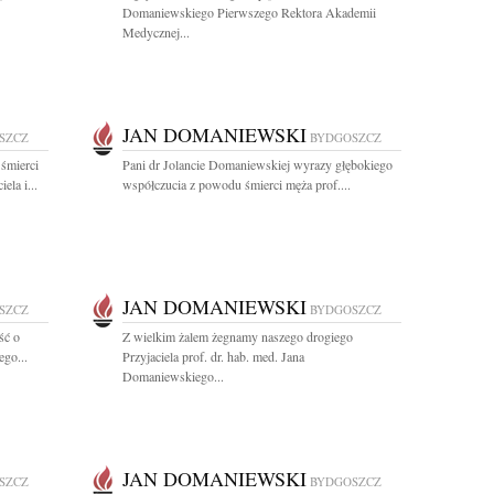
Domaniewskiego Pierwszego Rektora Akademii
Medycznej...
JAN DOMANIEWSKI
SZCZ
BYDGOSZCZ
śmierci
Pani dr Jolancie Domaniewskiej wyrazy głębokiego
ela i...
współczucia z powodu śmierci męża prof....
JAN DOMANIEWSKI
SZCZ
BYDGOSZCZ
ść o
Z wielkim żalem żegnamy naszego drogiego
ego...
Przyjaciela prof. dr. hab. med. Jana
Domaniewskiego...
JAN DOMANIEWSKI
SZCZ
BYDGOSZCZ