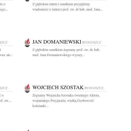
ść o
Z głębokim żalem i smutkiem przyjęliśmy
ego...
wiadomość o śmierci prof. zw. dr hab. med. Jana...
JAN DOMANIEWSKI
SZCZ
BYDGOSZCZ
i
Z głębokim smutkiem żegnamy prof. zw. dr. hab.
iec ale...
med. Jana Domaniewskiego wyrazy...
WOJCIECH SZOSTAK
SZCZ
BYDGOSZCZ
ć o
Żegnamy Wojciecha Szostaka świetnego Aktora,
f. zw....
wspaniałego Przyjaciela, wielką Osobowość
koleżanki...