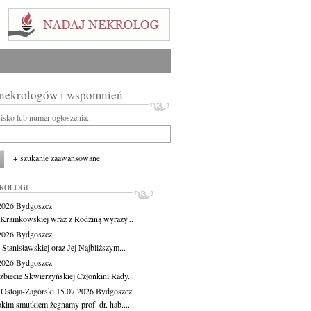
 nekrologów i wspomnień
wisko lub numer ogłoszenia:
+ szukanie zaawansowane
KROLOGI
.2026
Bydgoszcz
 Kramkowskiej wraz z Rodziną wyrazy...
.2026
Bydgoszcz
 Stanisławskiej oraz Jej Najbliższym...
.2026
Bydgoszcz
żbiecie Skwierzyńskiej Członkini Rady...
 Ostoja-Zagórski
15.07.2026
Bydgoszcz
okim smutkiem żegnamy prof. dr. hab....