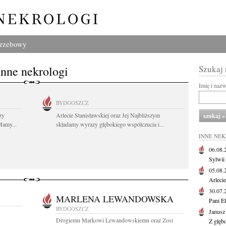
grzebowy
Inne nekrologi
Szukaj
Imię i naz
BYDGOSZCZ
zy
Arlecie Stanisławskiej oraz Jej Najbliższym
Mamy...
składamy wyrazy głębokiego współczucia i...
INNE NE
06.08
Sylwii
05.08
Arlecie
30.07
MARLENA LEWANDOWSKA
Pani El
BYDGOSZCZ
Janusz
Drogiemu Markowi Lewandowskiemu oraz Zosi
Z głęb