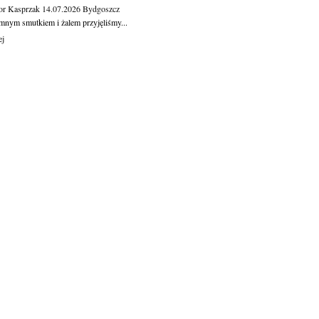
or Kasprzak
14.07.2026
Bydgoszcz
mnym smutkiem i żalem przyjęliśmy...
ej