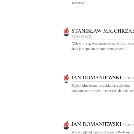
szczerego...
STANISŁAW MAJCHRZA
BYDGOSZCZ
"Zdaje mi się, żem ziemskie zatracił istnienie
śni a ja stepu snem samotnym jestem "...
JAN DOMANIEWSKI
BYDGO
Z głębokim żalem i smutkiem przyjęliśmy
wiadomość o śmierci Pana Prof. dr. hab. Jan
JAN DOMANIEWSKI
BYDGO
Wyrazy głębokiego współczucia Rodzinie 