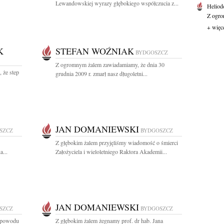
Lewandowskiej wyrazy głębokiego współczucia z...
Heliod
Z ogro
+ więc
K
STEFAN WOŹNIAK
BYDGOSZCZ
Z ogromnym żalem zawiadamiamy, że dnia 30
, że step
grudnia 2009 r. zmarł nasz długoletni...
JAN DOMANIEWSKI
SZCZ
BYDGOSZCZ
Z głębokim żalem przyjęliśmy wiadomość o śmierci
a...
Założyciela i wieloletniego Raktora Akademii...
JAN DOMANIEWSKI
SZCZ
BYDGOSZCZ
z powodu
Z głębokim żalem żegnamy prof. dr hab. Jana