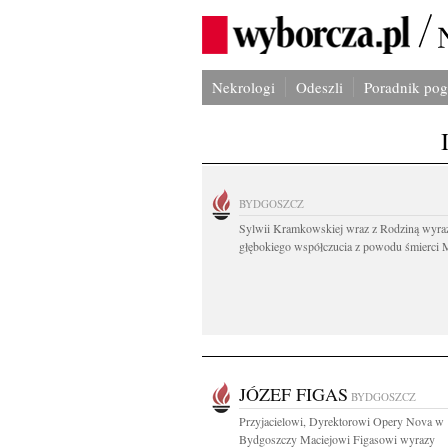
Nekrologi
Odeszli
Poradnik po
BYDGOSZCZ
Sylwii Kramkowskiej wraz z Rodziną wyra
głębokiego współczucia z powodu śmierci 
JÓZEF FIGAS
BYDGOSZCZ
Przyjacielowi, Dyrektorowi Opery Nova w
Bydgoszczy Maciejowi Figasowi wyrazy