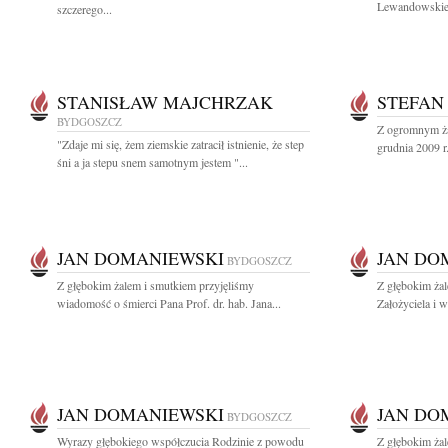
Lewandowskiej
szczerego...
STANISŁAW MAJCHRZAK
STEFAN
BYDGOSZCZ
Z ogromnym ża
"Zdaje mi się, żem ziemskie zatracił istnienie, że step
grudnia 2009 r.
śni a ja stepu snem samotnym jestem "...
JAN DOMANIEWSKI
JAN DO
BYDGOSZCZ
Z głębokim żalem i smutkiem przyjęliśmy
Z głębokim ża
wiadomość o śmierci Pana Prof. dr. hab. Jana...
Założyciela i 
JAN DOMANIEWSKI
JAN DO
BYDGOSZCZ
Wyrazy głębokiego współczucia Rodzinie z powodu
Z głębokim żal