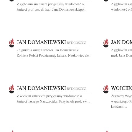
Z głębokim smutkiem przyjęliśmy wiadomość o
Z głębokim żal
śmierci prof. zw. dr. hab. Jana Domaniewskiego...
wiadomość o śm
JAN DOMANIEWSKI
JAN DO
BYDGOSZCZ
23 grudnia zmarł Profesor Jan Domaniewski
Z głębokim smu
Żołnierz Polski Podziemnej, Lekarz, Naukowiec ale...
med. Jana Dom
JAN DOMANIEWSKI
WOJCIE
BYDGOSZCZ
Z wielkim smutkiem przyjęliśmy wiadomość o
Żegnamy Wojci
śmierci naszego Nauczyciela i Przyjaciela prof. zw....
wspaniałego P
koleżanki...