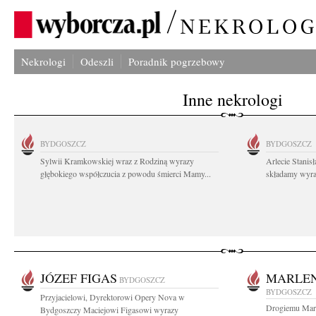
Nekrologi
Odeszli
Poradnik pogrzebowy
Inne nekrologi
BYDGOSZCZ
BYDGOSZCZ
Sylwii Kramkowskiej wraz z Rodziną wyrazy
Arlecie Stanis
głębokiego współczucia z powodu śmierci Mamy...
składamy wyraz
JÓZEF FIGAS
MARLE
BYDGOSZCZ
BYDGOSZCZ
Przyjacielowi, Dyrektorowi Opery Nova w
Drogiemu Mar
Bydgoszczy Maciejowi Figasowi wyrazy