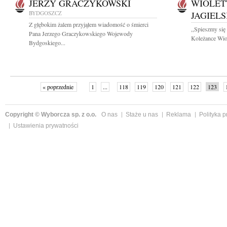
JERZY GRACZYKOWSKI
WIOLET
BYDGOSZCZ
JAGIEL
Z głębokim żalem przyjąłem wiadomość o śmierci
,,Spieszmy się
Pana Jerzego Graczykowskiego Wojewody
Koleżance Wiol
Bydgoskiego...
« poprzednie
1
...
118
119
120
121
122
123
Copyright © Wyborcza sp. z o.o.
O nas
Staże u nas
Reklama
Polityka 
Ustawienia prywatności