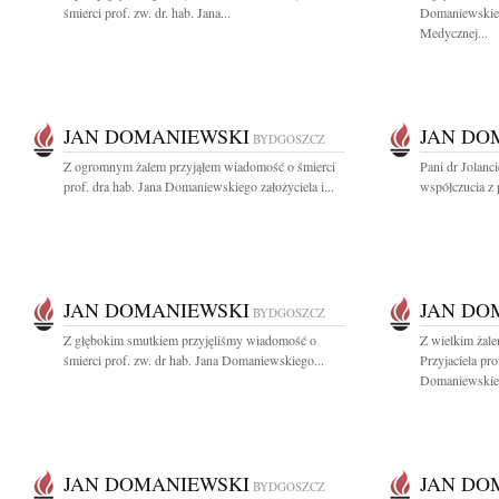
śmierci prof. zw. dr. hab. Jana...
Domaniewskie
Medycznej...
JAN DOMANIEWSKI
JAN DO
BYDGOSZCZ
Z ogromnym żalem przyjąłem wiadomość o śmierci
Pani dr Jolan
prof. dra hab. Jana Domaniewskiego założyciela i...
współczucia z 
JAN DOMANIEWSKI
JAN DO
BYDGOSZCZ
Z głębokim smutkiem przyjęliśmy wiadomość o
Z wielkim żal
śmierci prof. zw. dr hab. Jana Domaniewskiego...
Przyjaciela pro
Domaniewskieg
JAN DOMANIEWSKI
JAN DO
BYDGOSZCZ