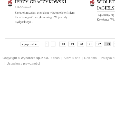
JERZY GRACZYKOWSKI
WIOLET
BYDGOSZCZ
JAGIEL
Z głębokim żalem przyjąłem wiadomość o śmierci
,,Spieszmy się
Pana Jerzego Graczykowskiego Wojewody
Koleżance Wiol
Bydgoskiego...
« poprzednie
1
...
118
119
120
121
122
123
Copyright © Wyborcza sp. z o.o.
O nas
Staże u nas
Reklama
Polityka 
Ustawienia prywatności