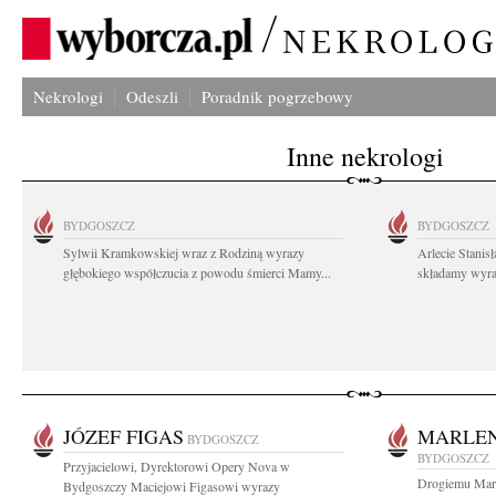
Nekrologi
Odeszli
Poradnik pogrzebowy
Inne nekrologi
BYDGOSZCZ
BYDGOSZCZ
Sylwii Kramkowskiej wraz z Rodziną wyrazy
Arlecie Stanis
głębokiego współczucia z powodu śmierci Mamy...
składamy wyraz
JÓZEF FIGAS
MARLE
BYDGOSZCZ
BYDGOSZCZ
Przyjacielowi, Dyrektorowi Opery Nova w
Drogiemu Mar
Bydgoszczy Maciejowi Figasowi wyrazy