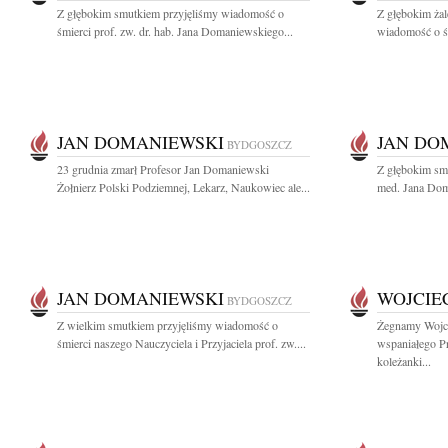
Z głębokim smutkiem przyjęliśmy wiadomość o
Z głębokim żal
śmierci prof. zw. dr. hab. Jana Domaniewskiego...
wiadomość o śm
JAN DOMANIEWSKI
JAN DO
BYDGOSZCZ
23 grudnia zmarł Profesor Jan Domaniewski
Z głębokim smu
Żołnierz Polski Podziemnej, Lekarz, Naukowiec ale...
med. Jana Dom
JAN DOMANIEWSKI
WOJCIE
BYDGOSZCZ
Z wielkim smutkiem przyjęliśmy wiadomość o
Żegnamy Wojci
śmierci naszego Nauczyciela i Przyjaciela prof. zw....
wspaniałego P
koleżanki...