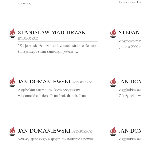
Lewandowskiej
szczerego...
STANISŁAW MAJCHRZAK
STEFAN
BYDGOSZCZ
Z ogromnym ża
"Zdaje mi się, żem ziemskie zatracił istnienie, że step
grudnia 2009 r.
śni a ja stepu snem samotnym jestem "...
JAN DOMANIEWSKI
JAN DO
BYDGOSZCZ
Z głębokim żalem i smutkiem przyjęliśmy
Z głębokim ża
wiadomość o śmierci Pana Prof. dr. hab. Jana...
Założyciela i 
JAN DOMANIEWSKI
JAN DO
BYDGOSZCZ
Wyrazy głębokiego współczucia Rodzinie z powodu
Z głębokim żal