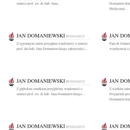
śmierci prof. zw. dr. hab. Jana...
Domaniewskie
Medycznej...
JAN DOMANIEWSKI
JAN DO
BYDGOSZCZ
Z ogromnym żalem przyjąłem wiadomość o śmierci
Pani dr Jolan
prof. dra hab. Jana Domaniewskiego założyciela i...
współczucia z 
JAN DOMANIEWSKI
JAN DO
BYDGOSZCZ
Z głębokim smutkiem przyjęliśmy wiadomość o
Z wielkim żal
śmierci prof. zw. dr hab. Jana Domaniewskiego...
Przyjaciela pro
Domaniewskieg
JAN DOMANIEWSKI
JAN DO
BYDGOSZCZ