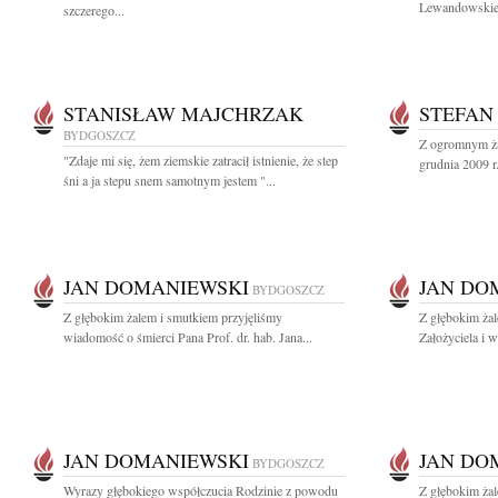
Lewandowskiej
szczerego...
STANISŁAW MAJCHRZAK
STEFAN
BYDGOSZCZ
Z ogromnym ża
"Zdaje mi się, żem ziemskie zatracił istnienie, że step
grudnia 2009 r.
śni a ja stepu snem samotnym jestem "...
JAN DOMANIEWSKI
JAN DO
BYDGOSZCZ
Z głębokim żalem i smutkiem przyjęliśmy
Z głębokim ża
wiadomość o śmierci Pana Prof. dr. hab. Jana...
Założyciela i 
JAN DOMANIEWSKI
JAN DO
BYDGOSZCZ
Wyrazy głębokiego współczucia Rodzinie z powodu
Z głębokim żal