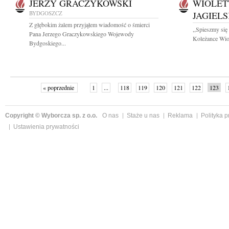
JERZY GRACZYKOWSKI
WIOLET
BYDGOSZCZ
JAGIEL
Z głębokim żalem przyjąłem wiadomość o śmierci
,,Spieszmy się
Pana Jerzego Graczykowskiego Wojewody
Koleżance Wiol
Bydgoskiego...
« poprzednie
1
...
118
119
120
121
122
123
Copyright © Wyborcza sp. z o.o.
O nas
Staże u nas
Reklama
Polityka 
Ustawienia prywatności