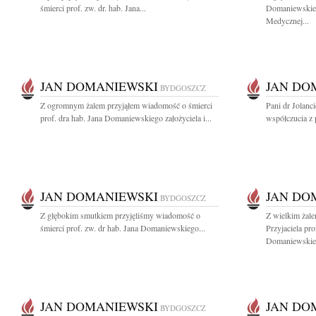
śmierci prof. zw. dr. hab. Jana...
Domaniewskie
Medycznej...
JAN DOMANIEWSKI
JAN DO
BYDGOSZCZ
Z ogromnym żalem przyjąłem wiadomość o śmierci
Pani dr Jolan
prof. dra hab. Jana Domaniewskiego założyciela i...
współczucia z 
JAN DOMANIEWSKI
JAN DO
BYDGOSZCZ
Z głębokim smutkiem przyjęliśmy wiadomość o
Z wielkim żal
śmierci prof. zw. dr hab. Jana Domaniewskiego...
Przyjaciela pro
Domaniewskieg
JAN DOMANIEWSKI
JAN DO
BYDGOSZCZ