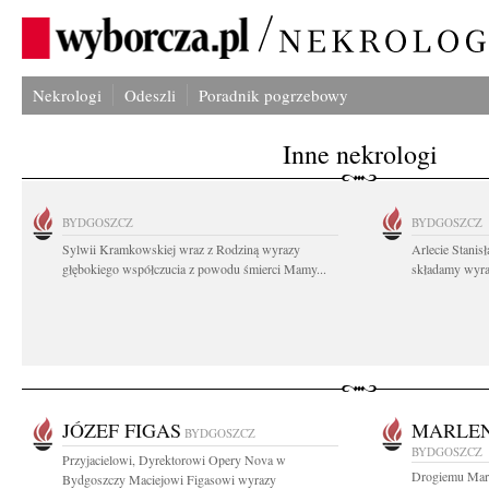
Nekrologi
Odeszli
Poradnik pogrzebowy
Inne nekrologi
BYDGOSZCZ
BYDGOSZCZ
Sylwii Kramkowskiej wraz z Rodziną wyrazy
Arlecie Stanis
głębokiego współczucia z powodu śmierci Mamy...
składamy wyraz
JÓZEF FIGAS
MARLE
BYDGOSZCZ
BYDGOSZCZ
Przyjacielowi, Dyrektorowi Opery Nova w
Drogiemu Mar
Bydgoszczy Maciejowi Figasowi wyrazy