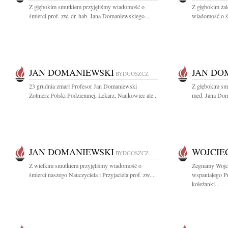
Z głębokim smutkiem przyjęliśmy wiadomość o
Z głębokim żal
śmierci prof. zw. dr. hab. Jana Domaniewskiego...
wiadomość o śm
JAN DOMANIEWSKI
JAN DO
BYDGOSZCZ
23 grudnia zmarł Profesor Jan Domaniewski
Z głębokim smu
Żołnierz Polski Podziemnej, Lekarz, Naukowiec ale...
med. Jana Dom
JAN DOMANIEWSKI
WOJCIE
BYDGOSZCZ
Z wielkim smutkiem przyjęliśmy wiadomość o
Żegnamy Wojci
śmierci naszego Nauczyciela i Przyjaciela prof. zw....
wspaniałego P
koleżanki...