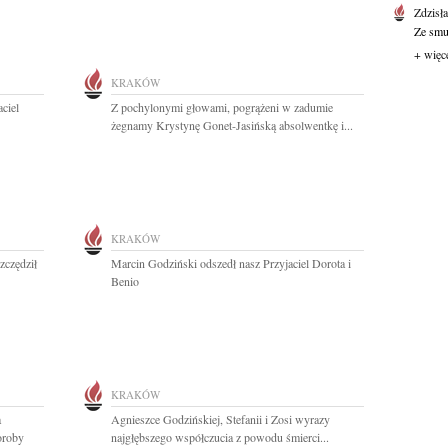
Zdzisł
Ze smut
+ więc
KRAKÓW
ciel
Z pochylonymi głowami, pogrążeni w zadumie
żegnamy Krystynę Gonet-Jasińską absolwentkę i...
KRAKÓW
zczędził
Marcin Godziński odszedł nasz Przyjaciel Dorota i
Benio
KRAKÓW
a
Agnieszce Godzińskiej, Stefanii i Zosi wyrazy
oroby
najgłębszego współczucia z powodu śmierci...