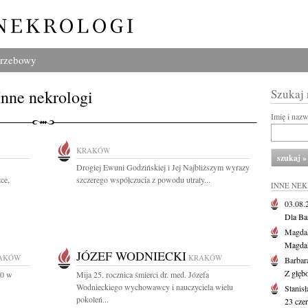
grzebowy
Inne nekrologi
Szukaj
Imię i naz
KRAKÓW
Drogiej Ewuni Godzińskiej i Jej Najbliższym wyrazy
ce,
szczerego współczucia z powodu utraty...
INNE NE
03.08
Dla Ba
Magdal
Magdal
JÓZEF WODNIECKI
AKÓW
KRAKÓW
Barbar
Z głęb
00 w
Mija 25. rocznica śmierci dr. med. Józefa
Wodnieckiego wychowawcy i nauczyciela wielu
Stanis
pokoleń...
23 cze