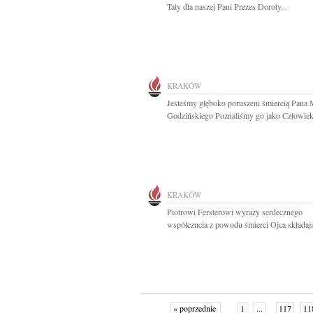
Taty dla naszej Pani Prezes Doroty...
KRAKÓW
Jesteśmy głęboko poruszeni śmiercią Pana 
Godzińskiego Poznaliśmy go jako Człowieka
KRAKÓW
Piotrowi Fersterowi wyrazy serdecznego
współczucia z powodu śmierci Ojca składają
« poprzednie
1
...
117
11