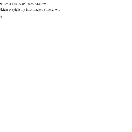
aw Lesia Leś
29.05.2026
Kraków
kiem przyjęliśmy informację o śmierci w...
ej