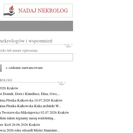
 nekrologów i wspomnień
wisko lub numer ogłoszenia:
+ szukanie zaawansowane
KROLOGI
.2026
Kraków
si Domek, Dora i Klaudiusz, Eliza, Gwo,...
ena Płonka-Kalkowska
10.07.2026
Kraków
ena Płonka-Kalkowska Kuka architekt W...
a Tworzewska-Mikołajewicz
02.07.2026
Kraków
okim żalem żegnamy naszą wieloletnią...
ław Król
26.06.2026
Kraków
rwca 2026 roku odszedł Mistrz Stanisław...