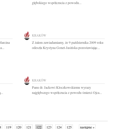
głębokiego współczucia z powodu...
KRAKÓW
Marcina
Z żalem zawiadamiamy, że 9 października 2009 roku
...
odeszła Krystyna Gonet-Jasińska pozostawiając...
KRAKÓW
Panu dr. Jackowi Kloczkowskiemu wyrazy
...
najgłębszego współczucia z powodu śmierci Ojca...
8
119
120
121
122
123
124
125
następne »