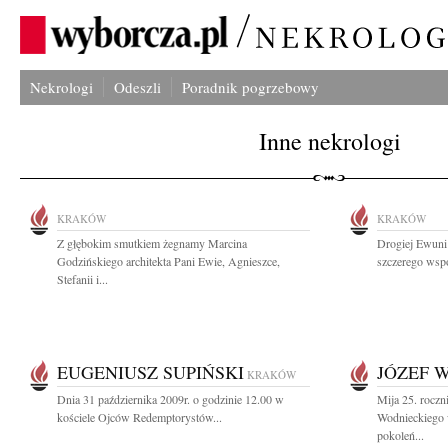
Nekrologi
Odeszli
Poradnik pogrzebowy
Inne nekrologi
KRAKÓW
KRAKÓW
Z głębokim smutkiem żegnamy Marcina
Drogiej Ewuni 
Godzińskiego architekta Pani Ewie, Agnieszce,
szczerego wspó
Stefanii i...
EUGENIUSZ SUPIŃSKI
JÓZEF 
KRAKÓW
Dnia 31 października 2009r. o godzinie 12.00 w
Mija 25. roczni
kościele Ojców Redemptorystów...
Wodnieckiego 
pokoleń...