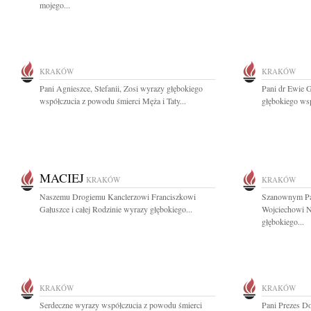
mojego...
KRAKÓW
KRAKÓW
Pani Agnieszce, Stefanii, Zosi wyrazy głębokiego
Pani dr Ewie G
współczucia z powodu śmierci Męża i Taty...
głębokiego wsp
MACIEJ
KRAKÓW
KRAKÓW
Naszemu Drogiemu Kanclerzowi Franciszkowi
Szanownym Pa
Gałuszce i całej Rodzinie wyrazy głębokiego...
Wojciechowi Ni
głębokiego...
KRAKÓW
KRAKÓW
Serdeczne wyrazy współczucia z powodu śmierci
Pani Prezes Do