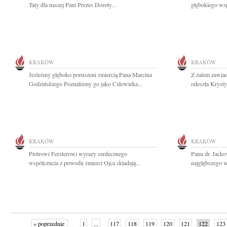
Taty dla naszej Pani Prezes Doroty...
głębokiego wsp
KRAKÓW
KRAKÓW
Jesteśmy głęboko poruszeni śmiercią Pana Marcina
Z żalem zawiad
Godzińskiego Poznaliśmy go jako Człowieka...
odeszła Krysty
KRAKÓW
KRAKÓW
Piotrowi Fersterowi wyrazy serdecznego
Panu dr. Jack
współczucia z powodu śmierci Ojca składają...
najgłębszego w
« poprzednie
1
...
117
118
119
120
121
122
123