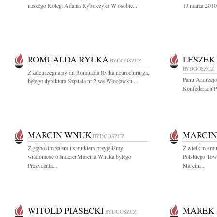
naszego Kolegi Adama Rybarczyka W osobie...
19 marca 2010 
ROMUALDA RYŁKA
LESZEK
BYDGOSZCZ
BYDGOSZCZ
Z żalem żegnamy dr. Romualda Ryłka neurochirurga,
Panu Andrzej
byłego dyrektora Szpitala nr 2 we Włocławku....
Konfederacji 
MARCIN WNUK
MARCI
BYDGOSZCZ
Z głębokim żalem i smutkiem przyjęliśmy
Z wielkim smu
wiadomość o śmierci Marcina Wnuka byłego
Polskiego Tow
Prezydenta...
Marcina...
WITOLD PIASECKI
MAREK 
BYDGOSZCZ