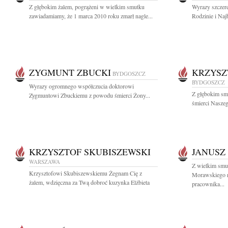
Z głębokim żalem, pogrążeni w wielkim smutku
Wyrazy szczere
zawiadamiamy, że 1 marca 2010 roku zmarł nagle...
Rodzinie i Naj
ZYGMUNT ZBUCKI
KRZYSZ
BYDGOSZCZ
BYDGOSZCZ
Wyrazy ogromnego współczucia doktorowi
Z głębokim sm
Zygmuntowi Zbuckiemu z powodu śmierci Żony...
śmierci Naszeg
KRZYSZTOF SKUBISZEWSKI
JANUSZ
WARSZAWA
Z wielkim smu
Krzysztofowi Skubiszewskiemu Żegnam Cię z
Morawskiego n
żalem, wdzięczna za Twą dobroć kuzynka Elżbieta
pracownika...