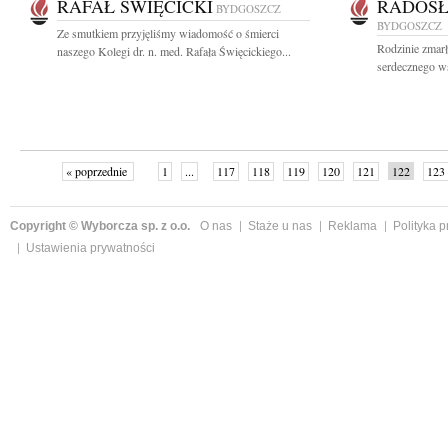
RAFAŁ ŚWIĘCICKI
RADOSŁ
BYDGOSZCZ
BYDGOSZCZ
Ze smutkiem przyjęliśmy wiadomość o śmierci
Rodzinie zmar
naszego Kolegi dr. n. med. Rafała Święcickiego...
serdecznego ws
« poprzednie
1
...
117
118
119
120
121
122
123
Copyright © Wyborcza sp. z o.o.
O nas
Staże u nas
Reklama
Polityka 
Ustawienia prywatności