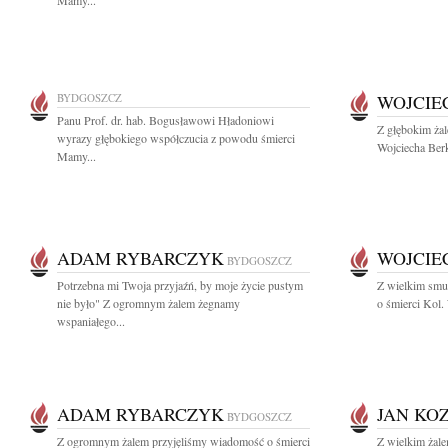
Mamy...
BYDGOSZCZ
WOJCIE
Panu Prof. dr. hab. Bogusławowi Hładoniowi
Z głębokim ża
wyrazy głębokiego współczucia z powodu śmierci
Wojciecha Berk
Mamy...
ADAM RYBARCZYK
WOJCIE
BYDGOSZCZ
Potrzebna mi Twoja przyjaźń, by moje życie pustym
Z wielkim smu
nie było" Z ogromnym żalem żegnamy
o śmierci Kol.
wspaniałego...
ADAM RYBARCZYK
JAN KO
BYDGOSZCZ
Z ogromnym żalem przyjęliśmy wiadomość o śmierci
Z wielkim żal