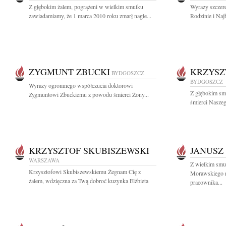
Z głębokim żalem, pogrążeni w wielkim smutku
Wyrazy szczere
zawiadamiamy, że 1 marca 2010 roku zmarł nagle...
Rodzinie i Naj
ZYGMUNT ZBUCKI
KRZYSZ
BYDGOSZCZ
BYDGOSZCZ
Wyrazy ogromnego współczucia doktorowi
Z głębokim sm
Zygmuntowi Zbuckiemu z powodu śmierci Żony...
śmierci Naszeg
KRZYSZTOF SKUBISZEWSKI
JANUSZ
WARSZAWA
Z wielkim smu
Krzysztofowi Skubiszewskiemu Żegnam Cię z
Morawskiego n
żalem, wdzięczna za Twą dobroć kuzynka Elżbieta
pracownika...