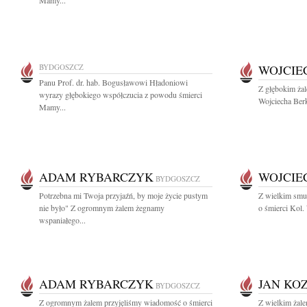
Mamy...
BYDGOSZCZ
WOJCIE
Panu Prof. dr. hab. Bogusławowi Hładoniowi
Z głębokim ża
wyrazy głębokiego współczucia z powodu śmierci
Wojciecha Berk
Mamy...
ADAM RYBARCZYK
WOJCIE
BYDGOSZCZ
Potrzebna mi Twoja przyjaźń, by moje życie pustym
Z wielkim smu
nie było" Z ogromnym żalem żegnamy
o śmierci Kol.
wspaniałego...
ADAM RYBARCZYK
JAN KO
BYDGOSZCZ
Z ogromnym żalem przyjęliśmy wiadomość o śmierci
Z wielkim żal