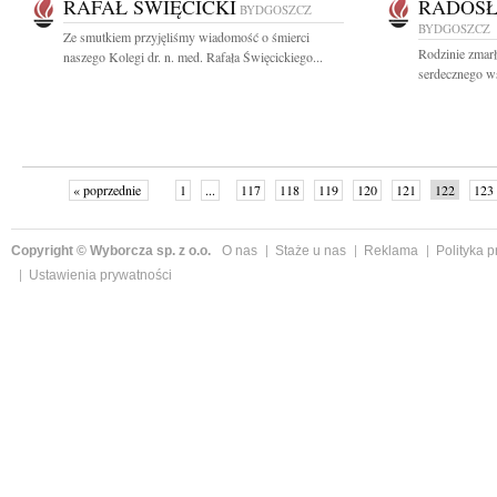
RAFAŁ ŚWIĘCICKI
RADOSŁ
BYDGOSZCZ
BYDGOSZCZ
Ze smutkiem przyjęliśmy wiadomość o śmierci
Rodzinie zmar
naszego Kolegi dr. n. med. Rafała Święcickiego...
serdecznego ws
« poprzednie
1
...
117
118
119
120
121
122
123
Copyright © Wyborcza sp. z o.o.
O nas
Staże u nas
Reklama
Polityka 
Ustawienia prywatności