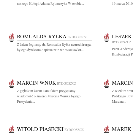
naszego Kolegi Adama Rybarczyka W osobie...
19 marca 2010 
ROMUALDA RYŁKA
LESZEK
BYDGOSZCZ
BYDGOSZCZ
Z żalem żegnamy dr. Romualda Ryłka neurochirurga,
Panu Andrzej
byłego dyrektora Szpitala nr 2 we Włocławku....
Konfederacji 
MARCIN WNUK
MARCI
BYDGOSZCZ
Z głębokim żalem i smutkiem przyjęliśmy
Z wielkim smu
wiadomość o śmierci Marcina Wnuka byłego
Polskiego Tow
Prezydenta...
Marcina...
WITOLD PIASECKI
MAREK 
BYDGOSZCZ