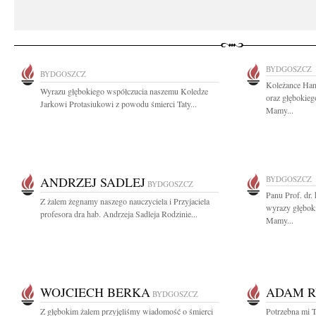
BYDGOSZCZ
BYDGOSZCZ
Koleżance Han
Wyrazu głębokiego współczucia naszemu Koledze
oraz głębokieg
Jarkowi Protasiukowi z powodu śmierci Taty...
Mamy...
ANDRZEJ SADLEJ
BYDGOSZCZ
BYDGOSZCZ
Panu Prof. dr
Z żalem żegnamy naszego nauczyciela i Przyjaciela
wyrazy głębok
profesora dra hab. Andrzeja Sadleja Rodzinie...
Mamy...
WOJCIECH BERKA
ADAM 
BYDGOSZCZ
Z głębokim żalem przyjęliśmy wiadomość o śmierci
Potrzebna mi T