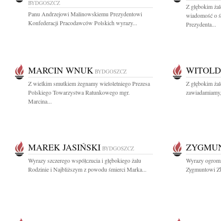
BYDGOSZCZ
Z głębokim żal
Panu Andrzejowi Malinowskiemu Prezydentowi
wiadomość o ś
Konfederacji Pracodawców Polskich wyrazy...
Prezydenta...
MARCIN WNUK
WITOLD
BYDGOSZCZ
Z wielkim smutkiem żegnamy wieloletniego Prezesa
Z głębokim ża
Polskiego Towarzystwa Ratunkowego mgr.
zawiadamiamy, 
Marcina...
MAREK JASIŃSKI
ZYGMUN
BYDGOSZCZ
Wyrazy szczerego współczucia i głębokiego żalu
Wyrazy ogromn
Rodzinie i Najbliższym z powodu śmierci Marka...
Zygmuntowi Zb