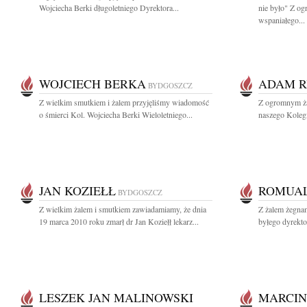
Wojciecha Berki długoletniego Dyrektora...
nie było" Z o
wspaniałego...
WOJCIECH BERKA
ADAM 
BYDGOSZCZ
Z wielkim smutkiem i żalem przyjęliśmy wiadomość
Z ogromnym ża
o śmierci Kol. Wojciecha Berki Wieloletniego...
naszego Koleg
JAN KOZIEŁŁ
ROMUA
BYDGOSZCZ
Z wielkim żalem i smutkiem zawiadamiamy, że dnia
Z żalem żegna
19 marca 2010 roku zmarł dr Jan Koziełł lekarz...
byłego dyrekto
LESZEK JAN MALINOWSKI
MARCI