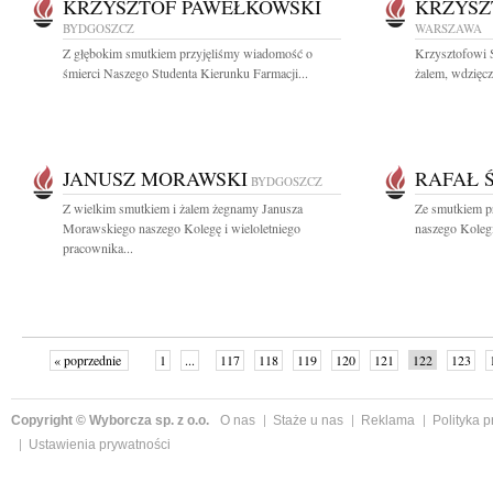
KRZYSZTOF PAWEŁKOWSKI
KRZYSZ
BYDGOSZCZ
WARSZAWA
Z głębokim smutkiem przyjęliśmy wiadomość o
Krzysztofowi 
śmierci Naszego Studenta Kierunku Farmacji...
żalem, wdzięcz
JANUSZ MORAWSKI
RAFAŁ 
BYDGOSZCZ
Z wielkim smutkiem i żalem żegnamy Janusza
Ze smutkiem p
Morawskiego naszego Kolegę i wieloletniego
naszego Kolegi
pracownika...
« poprzednie
1
...
117
118
119
120
121
122
123
Copyright © Wyborcza sp. z o.o.
O nas
Staże u nas
Reklama
Polityka 
Ustawienia prywatności