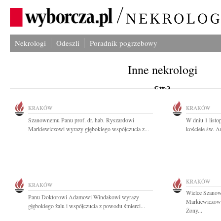
Nekrologi
Odeszli
Poradnik pogrzebowy
Inne nekrologi
KRAKÓW
KRAKÓW
Szanownemu Panu prof. dr. hab. Ryszardowi
W dniu 1 listo
Markiewiczowi wyrazy głębokiego współczucia z...
kościele św. A
KRAKÓW
KRAKÓW
Wielce Szano
Panu Doktorowi Adamowi Windakowi wyrazy
Markiewiczowi
głębokiego żalu i współczucia z powodu śmierci...
Żony...