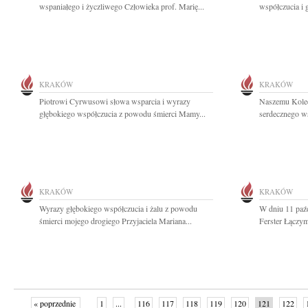
wspaniałego i życzliwego Człowieka prof. Marię...
współczucia i 
KRAKÓW
KRAKÓW
Piotrowi Cyrwusowi słowa wsparcia i wyrazy
Naszemu Kole
głębokiego współczucia z powodu śmierci Mamy...
serdecznego ws
KRAKÓW
KRAKÓW
Wyrazy głębokiego współczucia i żalu z powodu
W dniu 11 paź
śmierci mojego drogiego Przyjaciela Mariana...
Ferster Łączym
« poprzednie
1
...
116
117
118
119
120
121
122