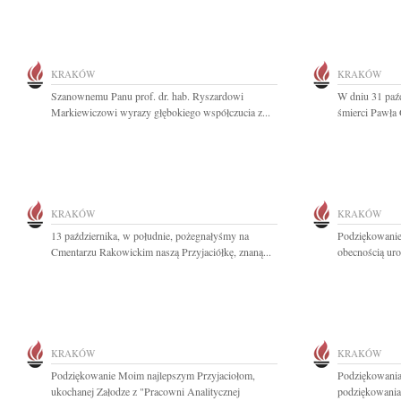
KRAKÓW
KRAKÓW
Szanownemu Panu prof. dr. hab. Ryszardowi
W dniu 31 paźd
Markiewiczowi wyrazy głębokiego współczucia z...
śmierci Pawła 
KRAKÓW
KRAKÓW
13 października, w południe, pożegnałyśmy na
Podziękowanie 
Cmentarzu Rakowickim naszą Przyjaciółkę, znaną...
obecnością uro
KRAKÓW
KRAKÓW
Podziękowanie Moim najlepszym Przyjaciołom,
Podziękowania
ukochanej Załodze z "Pracowni Analitycznej
podziękowania