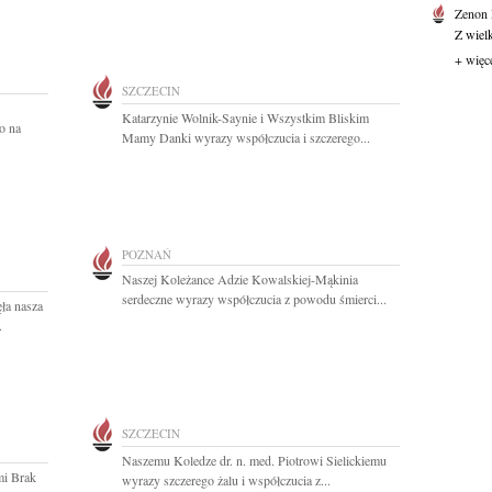
Zenon
Z wiel
+ więc
SZCZECIN
Katarzynie Wolnik-Saynie i Wszystkim Bliskim
o na
Mamy Danki wyrazy współczucia i szczerego...
POZNAŃ
Naszej Koleżance Adzie Kowalskiej-Mąkinia
serdeczne wyrazy współczucia z powodu śmierci...
ęła nasza
.
SZCZECIN
Naszemu Koledze dr. n. med. Piotrowi Sielickiemu
mi Brak
wyrazy szczerego żalu i współczucia z...