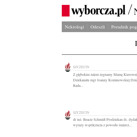
Nekrologi
Odeszli
Poradnik po
SZCZECIN
Z głębokim żalem żegnamy Mamę Kierown
Dziekanatu mgr Joanny Kominowskiej Dzie
Rada...
SZCZECIN
dr inż. Beacie Schmidt Prodziekan ds. dyda
wyrazy współczucia z powodu śmierci...