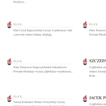
Przybysz...
PŁOCK
PŁOCK
Pani Cyryli Kępczyńskiej wyrazy współczucia i żalu
Panu Tomaszo
z powodu śmierci Mamy składają...
Powiatu Płocki
SZCZEP
PŁOCK
Panu Tomaszowi Kępczyńskiemu Sekretarzowi
Z głębokim sm
Powiatu Płockiego wyrazy głębokiego współczucia...
śmierci Szcze
Koła...
PŁOCK
JACEK 
Naszej Koleżance Monice Nożyńskiej wyrazy
Z głębokim sm