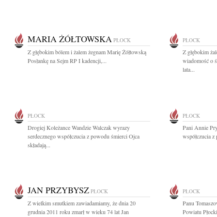
MARIA ŻÓŁTOWSKA
PŁOCK
PŁOCK
Z głębokim bólem i żalem żegnam Marię Żółtowską
Z głębokim żal
Posłankę na Sejm RP I kadencji,...
wiadomość o śm
lata...
PŁOCK
PŁOCK
Drogiej Koleżance Wandzie Walczak wyrazy
Pani Annie Pr
serdecznego współczucia z powodu śmierci Ojca
współczucia z 
składają...
JAN PRZYBYSZ
PŁOCK
PŁOCK
Z wielkim smutkiem zawiadamiamy, że dnia 20
Panu Tomaszo
grudnia 2011 roku zmarł w wieku 74 lat Jan
Powiatu Płocki