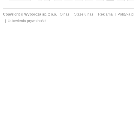
następne »
Copyright © Wyborcza sp. z o.o.
O nas
Staże u nas
Reklama
Polityka 
Ustawienia prywatności