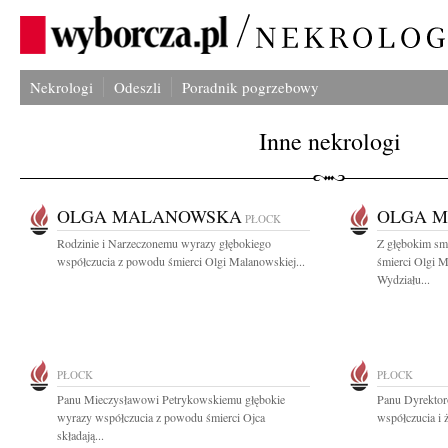
Nekrologi
Odeszli
Poradnik pogrzebowy
Inne nekrologi
OLGA MALANOWSKA
OLGA 
PŁOCK
Rodzinie i Narzeczonemu wyrazy głębokiego
Z głębokim sm
współczucia z powodu śmierci Olgi Malanowskiej...
śmierci Olgi M
Wydziału...
PŁOCK
PŁOCK
Panu Mieczysławowi Petrykowskiemu głębokie
Panu Dyrektor
wyrazy współczucia z powodu śmierci Ojca
współczucia i 
składają...