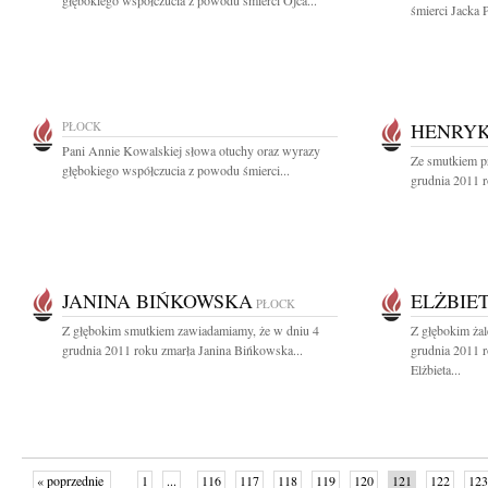
głębokiego współczucia z powodu śmierci Ojca...
śmierci Jacka 
PŁOCK
HENRYK
Pani Annie Kowalskiej słowa otuchy oraz wyrazy
Ze smutkiem p
głębokiego współczucia z powodu śmierci...
grudnia 2011 r
JANINA BIŃKOWSKA
ELŻBIE
PŁOCK
Z głębokim smutkiem zawiadamiamy, że w dniu 4
Z głębokim ża
grudnia 2011 roku zmarła Janina Bińkowska...
grudnia 2011 r
Elżbieta...
« poprzednie
1
...
116
117
118
119
120
121
122
123