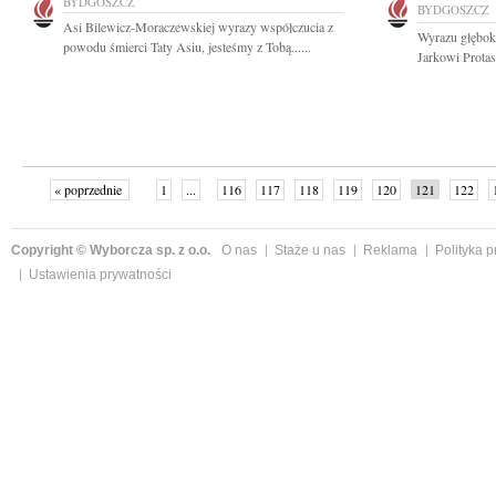
BYDGOSZCZ
BYDGOSZCZ
Asi Bilewicz-Moraczewskiej wyrazy współczucia z
Wyrazu głębok
powodu śmierci Taty Asiu, jesteśmy z Tobą......
Jarkowi Protas
« poprzednie
1
...
116
117
118
119
120
121
122
Copyright © Wyborcza sp. z o.o.
O nas
Staże u nas
Reklama
Polityka 
Ustawienia prywatności