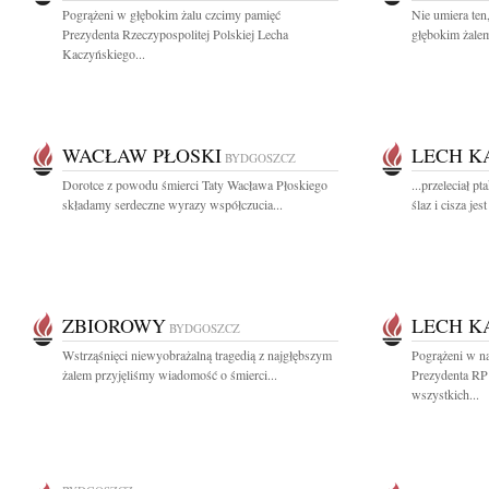
Pogrążeni w głębokim żalu czcimy pamięć
Nie umiera ten
Prezydenta Rzeczypospolitej Polskiej Lecha
głębokim żalem
Kaczyńskiego...
WACŁAW PŁOSKI
LECH K
BYDGOSZCZ
Dorotce z powodu śmierci Taty Wacława Płoskiego
...przeleciał p
składamy serdeczne wyrazy współczucia...
ślaz i cisza je
ZBIOROWY
LECH K
BYDGOSZCZ
Wstrząśnięci niewyobrażalną tragedią z najgłębszym
Pogrążeni w n
żalem przyjęliśmy wiadomość o śmierci...
Prezydenta RP
wszystkich...