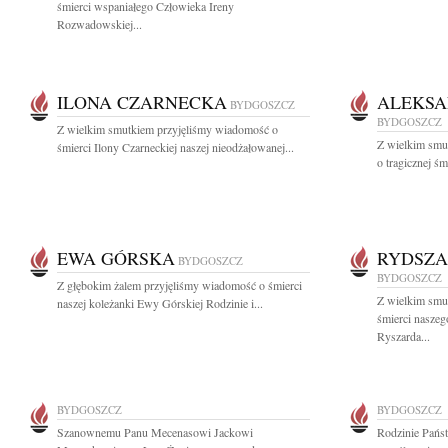
śmierci wspaniałego Człowieka Ireny
Rozwadowskiej...
ILONA CZARNECKA
ALEKSA
BYDGOSZCZ
BYDGOSZCZ
Z wielkim smutkiem przyjęliśmy wiadomość o
Z wielkim smu
śmierci Ilony Czarneckiej naszej nieodżałowanej...
o tragicznej śmi
EWA GÓRSKA
RYDSZA
BYDGOSZCZ
BYDGOSZCZ
Z głębokim żalem przyjęliśmy wiadomość o śmierci
Z wielkim smu
naszej koleżanki Ewy Górskiej Rodzinie i...
śmierci naszeg
Ryszarda...
BYDGOSZCZ
BYDGOSZCZ
Szanownemu Panu Mecenasowi Jackowi
Rodzinie Pańs