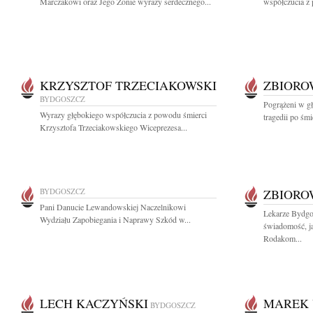
Marczakowi oraz Jego Żonie wyrazy serdecznego...
współczucia z 
KRZYSZTOF TRZECIAKOWSKI
ZBIOR
BYDGOSZCZ
Pogrążeni w gł
Wyrazy głębokiego współczucia z powodu śmierci
tragedii po śm
Krzysztofa Trzeciakowskiego Wiceprezesa...
BYDGOSZCZ
ZBIOR
Pani Danucie Lewandowskiej Naczelnikowi
Lekarze Bydgos
Wydziału Zapobiegania i Naprawy Szkód w...
świadomość, j
Rodakom...
LECH KACZYŃSKI
MAREK 
BYDGOSZCZ