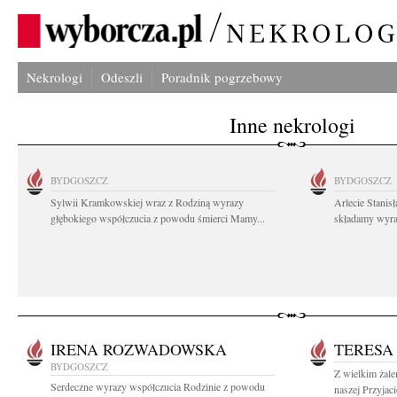
Nekrologi
Odeszli
Poradnik pogrzebowy
Inne nekrologi
BYDGOSZCZ
BYDGOSZCZ
Sylwii Kramkowskiej wraz z Rodziną wyrazy
Arlecie Stanis
głębokiego współczucia z powodu śmierci Mamy...
składamy wyraz
IRENA ROZWADOWSKA
TERESA
BYDGOSZCZ
Z wielkim żal
Serdeczne wyrazy współczucia Rodzinie z powodu
naszej Przyjaci