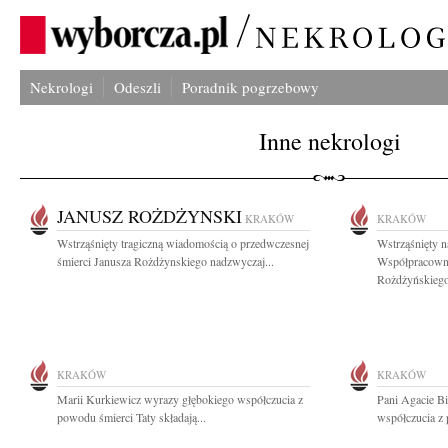
Nekrologi
Odeszli
Poradnik pogrzebowy
Inne nekrologi
JANUSZ ROŻDŻYNSKI
KRAKÓW
KRAKÓW
Wstrząśnięty tragiczną wiadomością o przedwczesnej
Wstrząśnięty n
śmierci Janusza Rożdżynskiego nadzwyczaj...
Współpracownik
Rożdżyńskiego
KRAKÓW
KRAKÓW
Marii Kurkiewicz wyrazy głębokiego współczucia z
Pani Agacie B
powodu śmierci Taty składają...
współczucia z 