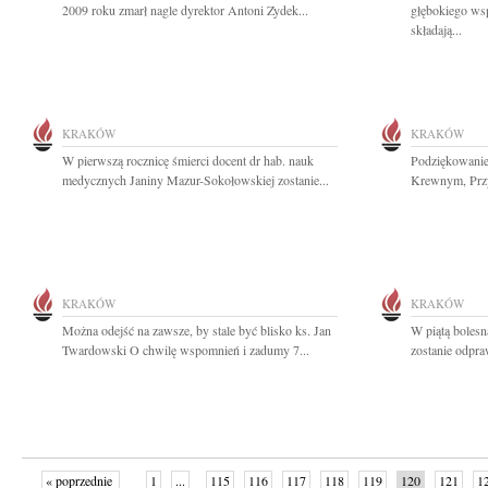
2009 roku zmarł nagle dyrektor Antoni Zydek...
głębokiego wsp
składają...
KRAKÓW
KRAKÓW
W pierwszą rocznicę śmierci docent dr hab. nauk
Podziękowanie 
medycznych Janiny Mazur-Sokołowskiej zostanie...
Krewnym, Przyj
KRAKÓW
KRAKÓW
Można odejść na zawsze, by stale być blisko ks. Jan
W piątą bolesn
Twardowski O chwilę wspomnień i zadumy 7...
zostanie odpra
« poprzednie
1
...
115
116
117
118
119
120
121
1