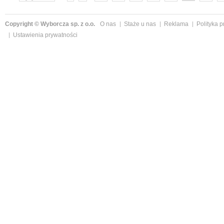
»
Copyright © Wyborcza sp. z o.o.
O nas
Staże u nas
Reklama
Polityka 
Ustawienia prywatności