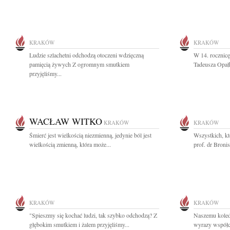
KRAKÓW
KRAKÓW
Ludzie szlachetni odchodzą otoczeni wdzięczną
W 14. rocznicę
pamięcią żywych Z ogromnym smutkiem
Tadeusza Opał
przyjęliśmy...
WACŁAW WITKO
KRAKÓW
KRAKÓW
Śmierć jest wielkością niezmienną, jedynie ból jest
Wszystkich, kt
wielkością zmienną, która może...
prof. dr Broni
KRAKÓW
KRAKÓW
"Spieszmy się kochać ludzi, tak szybko odchodzą? Z
Naszemu koled
głębokim smutkiem i żalem przyjęliśmy...
wyrazy współc