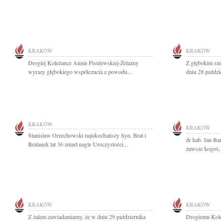
KRAKÓW
KRAKÓW
Drogiej Koleżance Annie Pisulewskiej-Żelazny
Z głębokim sm
wyrazy głębokiego współczucia z powodu...
dniu 28 paździ
KRAKÓW
KRAKÓW
Stanisław Orzechowski najukochańszy Syn, Brat i
dr hab. Jan Ba
Bratanek lat 36 zmarł nagle Uroczystości...
zawsze kogoś, 
KRAKÓW
KRAKÓW
Z żalem zawiadamiamy, że w dniu 29 października
Drogiemu Kol