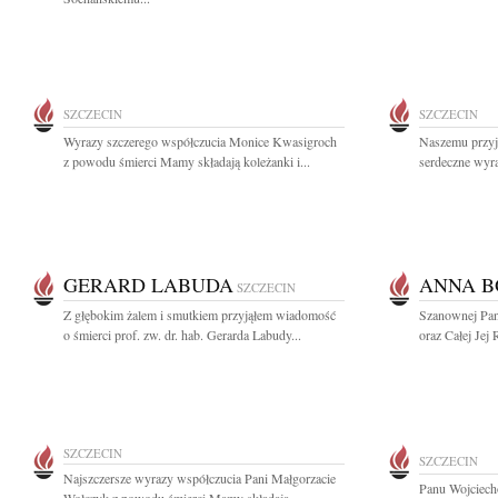
SZCZECIN
SZCZECIN
Wyrazy szczerego współczucia Monice Kwasigroch
Naszemu przyj
z powodu śmierci Mamy składają koleżanki i...
serdeczne wyra
GERARD LABUDA
ANNA B
SZCZECIN
Z głębokim żalem i smutkiem przyjąłem wiadomość
Szanownej Pan
o śmierci prof. zw. dr. hab. Gerarda Labudy...
oraz Całej Jej
SZCZECIN
SZCZECIN
Najszczersze wyrazy współczucia Pani Małgorzacie
Panu Wojciec