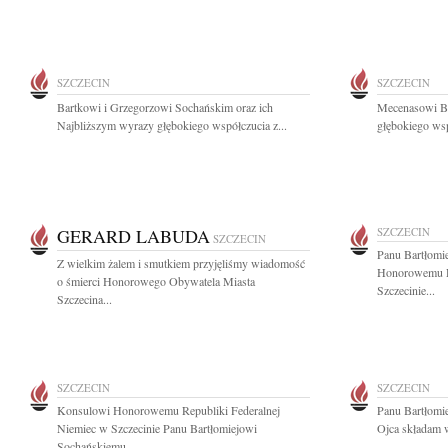
SZCZECIN
SZCZECIN
Bartkowi i Grzegorzowi Sochańskim oraz ich
Mecenasowi Ba
Najbliższym wyrazy głębokiego współczucia z...
głębokiego wsp
GERARD LABUDA
SZCZECIN
SZCZECIN
Panu Bartłomi
Z wielkim żalem i smutkiem przyjęliśmy wiadomość
Honorowemu Re
o śmierci Honorowego Obywatela Miasta
Szczecinie...
Szczecina...
SZCZECIN
SZCZECIN
Konsulowi Honorowemu Republiki Federalnej
Panu Bartłomi
Niemiec w Szczecinie Panu Bartłomiejowi
Ojca składam w
Sochańskiemu...