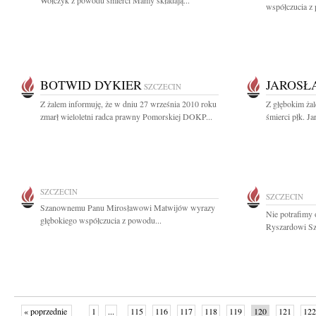
Wołczyk z powodu śmierci Mamy składają...
współczucia z 
BOTWID DYKIER
JAROSŁ
SZCZECIN
Z żalem informuję, że w dniu 27 września 2010 roku
Z głębokim żal
zmarł wieloletni radca prawny Pomorskiej DOKP...
śmierci płk. Ja
SZCZECIN
SZCZECIN
Szanownemu Panu Mirosławowi Matwijów wyrazy
Nie potrafimy 
głębokiego współczucia z powodu...
Ryszardowi Sz
« poprzednie
1
...
115
116
117
118
119
120
121
122