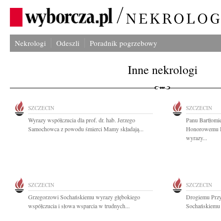
Nekrologi
Odeszli
Poradnik pogrzebowy
Inne nekrologi
SZCZECIN
SZCZECIN
Wyrazy współczucia dla prof. dr. hab. Jerzego
Panu Bartłomi
Samochowca z powodu śmierci Mamy składają...
Honorowemu Re
wyrazy...
SZCZECIN
SZCZECIN
Grzegorzowi Sochańskiemu wyrazy głębokiego
Drogiemu Przyj
współczucia i słowa wsparcia w trudnych...
Sochańskiemu 