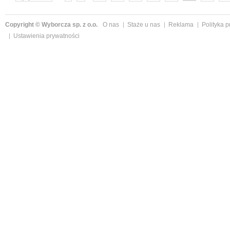
następne »
Copyright © Wyborcza sp. z o.o.
O nas
Staże u nas
Reklama
Polityka 
Ustawienia prywatności