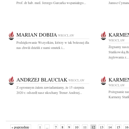
Prof. dr hab. med. Jerzego Garcarka wspaniałego...
Janusz Cymane
MARIAN DOBIJA
KARME
WROCŁAW
WROCŁAW
Podziękowanie Wszystkim, którzy w tak bolesnej dla
Żegnamy naszą
nas chwili dzielili z nami smutek i...
Stańkowską Ba
żeglowania z...
ANDRZEJ BŁAUCIAK
KARME
WROCŁAW
WROCŁAW
Z ogromnym żalem zawiadamiamy, że 15 sierpnia
Pożegnanie nas
2020 r. odszedł nasz ukochany Trener Andrzej...
Karmeny Stańk
« poprzednie
1
...
7
8
9
10
11
12
13
14
15
16