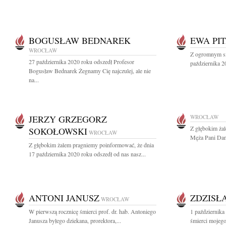
BOGUSŁAW BEDNAREK
EWA PI
WROCŁAW
Z ogromnym sm
27 października 2020 roku odszedł Profesor
października 2
Bogusław Bednarek Żegnamy Cię najczulej, ale nie
na...
JERZY GRZEGORZ
WROCŁAW
Z głębokim ża
SOKOŁOWSKI
WROCŁAW
Męża Pani Danu
Z głębokim żalem pragniemy poinformować, że dnia
17 października 2020 roku odszedł od nas nasz...
ANTONI JANUSZ
ZDZISŁ
WROCŁAW
W pierwszą rocznicę śmierci prof. dr. hab. Antoniego
1 października
Janusza byłego dziekana, prorektora,...
śmierci mojego 