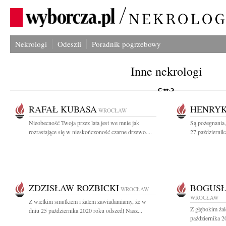
Nekrologi
Odeszli
Poradnik pogrzebowy
Inne nekrologi
RAFAŁ KUBASA
HENRYK
WROCŁAW
Nieobecność Twoja przez lata jest we mnie jak
Są pożegnania,
rozrastające się w nieskończoność czarne drzewo....
27 październik
ZDZISŁAW ROZBICKI
BOGUS
WROCŁAW
WROCŁAW
Z wielkim smutkiem i żalem zawiadamiamy, że w
Z głębokim ża
dniu 25 października 2020 roku odszedł Nasz...
października 2