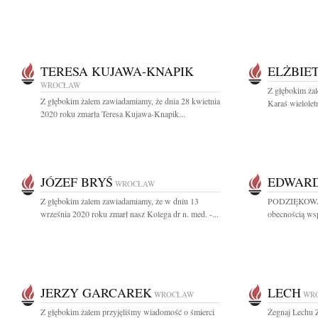
TERESA KUJAWA-KNAPIK
ELŻBIE
WROCŁAW
Z głębokim ża
Z głębokim żalem zawiadamiamy, że dnia 28 kwietnia
Karaś wielole
2020 roku zmarła Teresa Kujawa-Knapik...
JÓZEF BRYŚ
EDWAR
WROCŁAW
Z głębokim żalem zawiadamiamy, że w dniu 13
PODZIĘKOWAN
września 2020 roku zmarł nasz Kolega dr n. med. -...
obecnością wspa
JERZY GARCAREK
LECH
WROCŁAW
WR
Z głębokim żalem przyjęliśmy wiadomość o śmierci
Żegnaj Lechu 