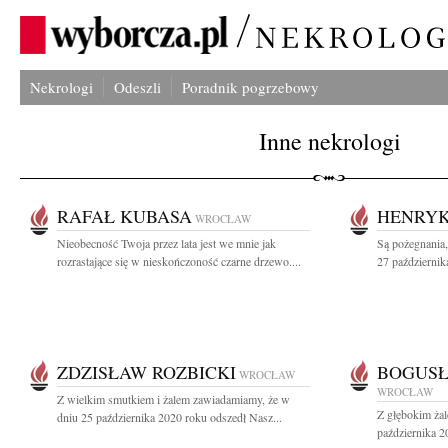
Nekrologi
Odeszli
Poradnik pogrzebowy
Inne nekrologi
RAFAŁ KUBASA
HENRYK
WROCŁAW
Nieobecność Twoja przez lata jest we mnie jak
Są pożegnania,
rozrastające się w nieskończoność czarne drzewo....
27 październik
ZDZISŁAW ROZBICKI
BOGUS
WROCŁAW
WROCŁAW
Z wielkim smutkiem i żalem zawiadamiamy, że w
Z głębokim ża
dniu 25 października 2020 roku odszedł Nasz...
października 2