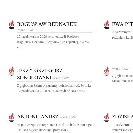
BOGUSŁAW BEDNAREK
EWA PI
WROCŁAW
Z ogromnym sm
27 października 2020 roku odszedł Profesor
października 2
Bogusław Bednarek Żegnamy Cię najczulej, ale nie
na...
JERZY GRZEGORZ
WROCŁAW
Z głębokim ża
SOKOŁOWSKI
WROCŁAW
Męża Pani Danu
Z głębokim żalem pragniemy poinformować, że dnia
17 października 2020 roku odszedł od nas nasz...
ANTONI JANUSZ
ZDZISŁ
WROCŁAW
W pierwszą rocznicę śmierci prof. dr. hab. Antoniego
1 października
Janusza byłego dziekana, prorektora,...
śmierci mojego 