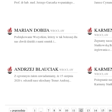
Prof. dr hab. med. Jerzego Garcarka wspaniałego...
Janusz Cymane
MARIAN DOBIJA
KARME
WROCŁAW
WROCŁAW
Podziękowanie Wszystkim, którzy w tak bolesnej dla
Żegnamy naszą
nas chwili dzielili z nami smutek i...
Stańkowską Ba
żeglowania z...
ANDRZEJ BŁAUCIAK
KARME
WROCŁAW
WROCŁAW
Z ogromnym żalem zawiadamiamy, że 15 sierpnia
Pożegnanie nas
2020 r. odszedł nasz ukochany Trener Andrzej...
Karmeny Stańk
« poprzednie
1
...
7
8
9
10
11
12
13
14
15
16