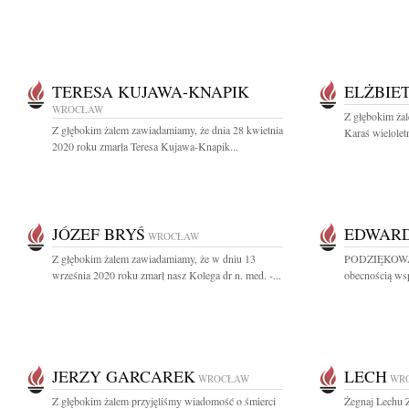
TERESA KUJAWA-KNAPIK
ELŻBIE
WROCŁAW
Z głębokim ża
Z głębokim żalem zawiadamiamy, że dnia 28 kwietnia
Karaś wielole
2020 roku zmarła Teresa Kujawa-Knapik...
JÓZEF BRYŚ
EDWAR
WROCŁAW
Z głębokim żalem zawiadamiamy, że w dniu 13
PODZIĘKOWAN
września 2020 roku zmarł nasz Kolega dr n. med. -...
obecnością wspa
JERZY GARCAREK
LECH
WROCŁAW
WR
Z głębokim żalem przyjęliśmy wiadomość o śmierci
Żegnaj Lechu 