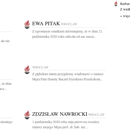
Barbar
Z wiel
+ więc
EWA PITAK
WROCŁAW
Z ogromnym smutkiem informujemy, że w dniu 21.
października 2020 roku odeszła od nas nasza...
ale nie
WROCŁAW
Z głębokim żalem przyjęliśmy wiadomość o śmierci
Męża Pani Danuty Baczul Dyrektora Przedszkola...
 że dnia
sz...
ZDZISŁAW NAWROCKI
WROCŁAW
Antoniego
1 października 2020 roku mija pierwsza rocznica
śmierci mojego Męża prof. dr. hab. inż....