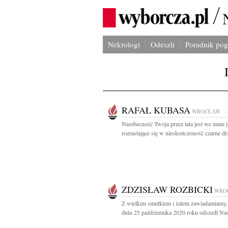
Nekrologi
Odeszli
Poradnik po
RAFAŁ KUBASA
WROCŁAW
Nieobecność Twoja przez lata jest we mnie 
rozrastające się w nieskończoność czarne dr
ZDZISŁAW ROZBICKI
WRO
Z wielkim smutkiem i żalem zawiadamiamy,
dniu 25 października 2020 roku odszedł Nas