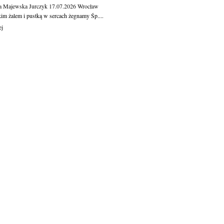
a Majewska Jurczyk
17.07.2026
Wrocław
kim żalem i pustką w sercach żegnamy Śp....
ej