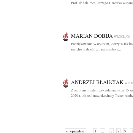
Prof. dr hab. med. Jerzego Garcarka wspania
MARIAN DOBIJA
WROCŁAW
Podziękowanie Wszystkim, którzy w tak bol
nas chwili dzielili z nami smutek i...
ANDRZEJ BŁAUCIAK
WRO
Z ogromnym żalem zawiadamiamy, że 15 sie
2020 r. odszedł nasz ukochany Trener Andrze
« poprzednie
1
...
7
8
9
1