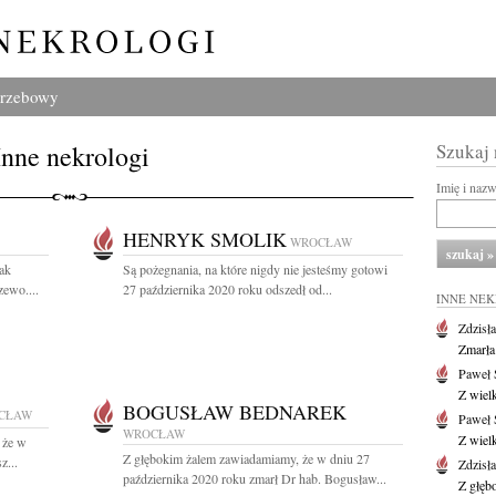
grzebowy
Inne nekrologi
Szukaj
Imię i naz
HENRYK SMOLIK
WROCŁAW
jak
Są pożegnania, na które nigdy nie jesteśmy gotowi
zewo....
27 października 2020 roku odszedł od...
INNE NE
Zdzisł
Zmarła
Paweł 
Z wiel
BOGUSŁAW BEDNAREK
CŁAW
Paweł 
WROCŁAW
Z wiel
 że w
Z głębokim żalem zawiadamiamy, że w dniu 27
z...
Zdzisł
października 2020 roku zmarł Dr hab. Bogusław...
Z głęb