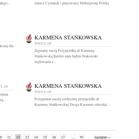
łego...
Janusz Cymanek i pracownicy Hubergroup Polska
KARMENA STAŃKOWSKA
WROCŁAW
esnej dla
Żegnamy naszą Przyjaciółkę dr Karmenę
Stańkowską Bardzo nam będzie brakowało
żeglowania z...
KARMENA STAŃKOWSKA
CŁAW
WROCŁAW
rpnia
Pożegnanie naszej serdecznej przyjaciółki dr
j...
Karmeny Stańkowskiej Droga Karmeno odeszłaś...
0
11
12
13
14
15
16
17
...
91
następne »