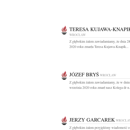
TERESA KUJAWA-KNAPI
WROCŁAW
Z głębokim żalem zawiadamiamy, że dnia 28
2020 roku zmarła Teresa Kujawa-Knapik...
JÓZEF BRYŚ
WROCŁAW
Z głębokim żalem zawiadamiamy, że w dniu
września 2020 roku zmarł nasz Kolega dr n. 
JERZY GARCAREK
WROCŁA
Z głębokim żalem przyjęliśmy wiadomość o