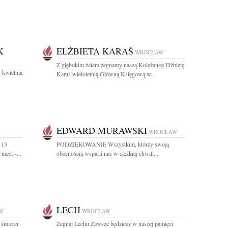
K
ELŻBIETA KARAŚ
WROCŁAW
Z głębokim żalem żegnamy naszą Koleżankę Elżbietę
 kwietnia
Karaś wieloletnią Główną Księgową w...
EDWARD MURAWSKI
WROCŁAW
 13
PODZIĘKOWANIE Wszystkim, którzy swoją
med. -...
obecnością wsparli nas w ciężkiej chwili...
LECH
W
WROCŁAW
 śmierci
Żegnaj Lechu Zawsze będziesz w naszej pamięci