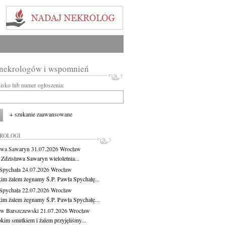
 nekrologów i wspomnień
wisko lub numer ogłoszenia:
+ szukanie zaawansowane
KROLOGI
awa Sawaryn
31.07.2026
Wrocław
 Zdzisława Sawaryn wieloletnia...
Spychała
24.07.2026
Wrocław
kim żalem żegnamy Ś.P. Pawła Spychałę...
Spychała
22.07.2026
Wrocław
kim żalem żegnamy Ś.P. Pawła Spychałę...
aw Barszczewski
21.07.2026
Wrocław
okim smutkiem i żalem przyjęliśmy...