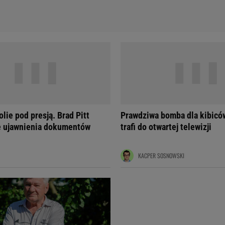
lie pod presją. Brad Pitt
Prawdziwa bomba dla kibiców
ę ujawnienia dokumentów
trafi do otwartej telewizji
KACPER SOSNOWSKI