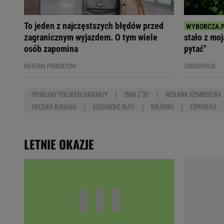
To jeden z najczęstszych błędów przed
zagranicznym wyjazdem. O tym wiele
stało z mo
osób zapomina
pytać"
MATERIAŁ PROMOCYJNY
SUBSKRYPCJA
PROBLEMY POLSKICH SIATKARZY
ZNAK Z '30'
WISŁAWA SZYMBORSKA
FRYZURA KUKIEŁKA
ELEGANCKIE BUTY
BALERINY
ESPADRYLE
LETNIE OKAZJE