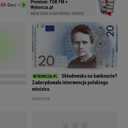
Premium: TOK FM +
Iga Świątek w
Coco Gauff zaniepokojona decyzją WTA
LED
Wyborcza.pl
"Koszmar"
MOCNE MEDIA W DUO PAKIECIE. SPRAWDŹ
Skłodowska na banknocie?
Zadecydowała interwencja polskiego
ministra
SUBSKRYPCJA
du
Rodzina
łodnych
Wakacje
Sennik