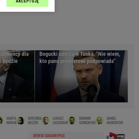
AKCEPTUJĘ
l sp. z o.o., jej
Zielona Góra
ić swoje preferencje
arzania danych poprzez
MAGAZYNY
ych”. Zmiana ustawień
syny
Kuchnia
a
Wysokie Obcasy
ach:
y
 celów identyfikacji.
subwencji dla
Bogucki uderza w Tuska. "Nie wiem,
omiar reklam i treści,
rynarka
e będzie
kto panu premierowi podpowiada"
enka za 29zł
zula
 wide
y
to
MARTA
WIKTORIA
ŁUKASZ
DOMINIK
DANIEL
kim obcasie
NOWAK
BECZEK
JACHIMIAK
SENKOWSKI
MAIKOWSKI
OFERTA SUBSKRYPCJI