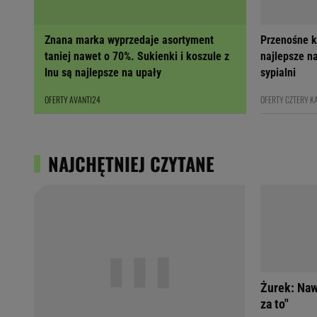
Znana marka wyprzedaje asortyment
Przenośne k
taniej nawet o 70%. Sukienki i koszule z
najlepsze na
lnu są najlepsze na upały
sypialni
OFERTY AVANTI24
OFERTY CZTERY K
NAJCHĘTNIEJ CZYTANE
Żurek: Naw
za to"