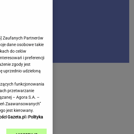
rmienia
Gliwice
Kielce
hodowe
Kraków
Lublin
Łódź
6
] Zaufanych Partnerów
woje dane osobowe takie
Olsztyn
likach do celów
Opole
teresowań i preferencji
e
Płock
ażenie zgody jest
we
Poznań
dę uprzednio udzieloną
Radom
yczących funkcjonowania
Rzeszów
kach przetwarzanie
inowe
Sosnowiec
ązanej – Agora S.A. –
inowe
Szczecin
awień Zaawansowanych”
Melo Radio
Toruń
go jest kierowany.
Trójmiasto
ości Gazeta.pl
i
Polityka
Warszawa
Wrocław