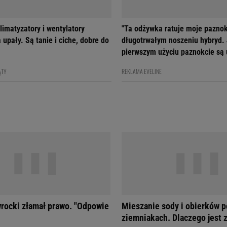
limatyzatory i wentylatory
"Ta odżywka ratuje moje paznok
 upały. Są tanie i ciche, dobre do
długotrwałym noszeniu hybryd.
pierwszym użyciu paznokcie są
ĄTY
REKLAMA EVELINE
rocki złamał prawo. "Odpowie
Mieszanie sody i obierków p
ziemniakach. Dlaczego jest 