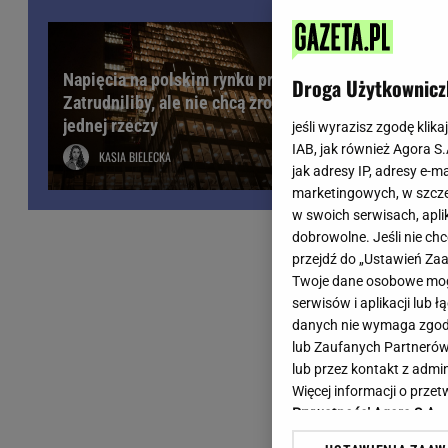
Wiadomości z Polski
Tenis
Plotki na topie
Sporty Walki
Niedziela handlowa
Siatkówka
Napięcia na polskim rynku pracy.
Droga Użytkownicz
Informacje na bieżąco
Zatrudniliby, ale nie chcą zrobić
PlusLiga
jednej rzeczy
Metro Warszawa
Lekkoatletyka
jeśli wyrazisz zgodę klika
IAB, jak również Agora S
Duży Format
Kolarstwo
KASIA BIELECKA
jak adresy IP, adresy e-m
Pogoda Warszawa
Bieganie
marketingowych, w szcze
Pogoda Kraków
Trening - ćwiczenia
w swoich serwisach, aplik
Pogoda Gdańsk
Ćwiczenia
dobrowolne. Jeśli nie ch
Pogoda Poznań
Dieta - Odżywianie
przejdź do „Ustawień Z
Twoje dane osobowe mogą
Pogoda Wrocław
Jak schudnąć?
serwisów i aplikacji lub
Gazeta na X
Sport - Fitness
danych nie wymaga zgody 
Fitness
lub Zaufanych Partnerów
F1 - Formuła 1
lub przez kontakt z admi
Więcej informacji o prz
Prywatności Agora S.A.