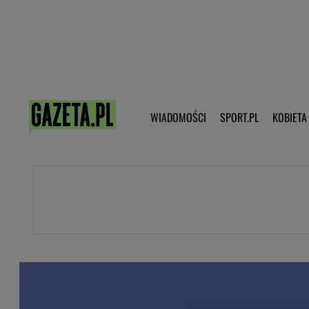
Poczta - Logowanie
Pobierz 
WIADOMOŚCI
SPORT.PL
KOBIETA
DZIECKO
KOBIETA
KULTURA
NEX
WIADOMOŚCI
SPORT
G.PL
Skoki narciarskie
Haps.pl
Ekstraklasa
Wiadomości ze świata
Bundesliga
Sport wiadomości
Liga Mistrzów
Horoskop
Liga Europy
Papież Franiszek
Koszykówka