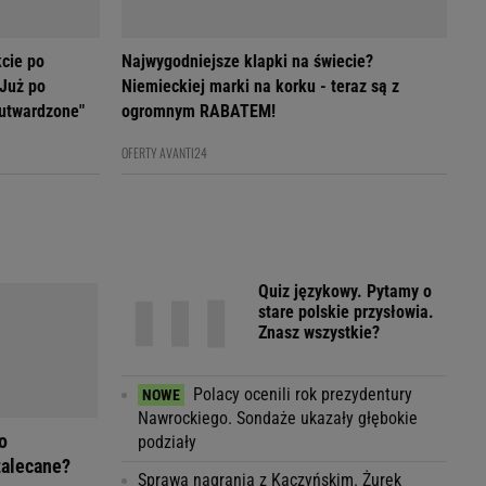
cie po
Najwygodniejsze klapki na świecie?
 Już po
Niemieckiej marki na korku - teraz są z
 utwardzone"
ogromnym RABATEM!
OFERTY AVANTI24
Quiz językowy. Pytamy o
stare polskie przysłowia.
Znasz wszystkie?
Polacy ocenili rok prezydentury
Nawrockiego. Sondaże ukazały głębokie
o
podziały
zalecane?
Sprawa nagrania z Kaczyńskim. Żurek