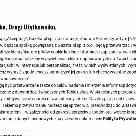
Meghan Markle
Krzesełka do ka
Magda Gessler
Łóżka dla dzieci
Barbara Kurdej-Szatan
Foteliki samoc
ko, Drogi Użytkowniku,
Księżna Kate
Przepisy
Porady
Jak zrobić?
jąc „Akceptuję”, Gazeta.pl sp. z o.o. oraz jej Zaufani Partnerzy, w tym [
67
.A. będąca spółką powiązaną z Gazeta.pl sp. z o.o., będą przetwarzać T
Na czasie
Grzyby
ail czy identyfikatory plików cookie lub inne informacje zapisane w tych p
Memy
Koronawirus
gólności na potrzeby wyświetlania reklam dopasowanych do Twoich zain
Radio Zet
Porady - Zdrowi
acjach i w Internecie lub personalizacji treści w nich wyświetlanych. Wyr
Radio Pogoda
Sukienki jeanso
cesz wyrazić zgody, chcesz ograniczyć jej zakres lub chcesz wycofać zgo
Radio internetowe
Torebki worki
aawansowanych”.
 być przetwarzane także do celów badania i mierzenia informacji dot
Rock Radio
Życzenia
 łączone z danymi dot. świadczonych Tobie usług. W określonych przypad
Złote Przeboje
Życzenia urodz
i odbywa się w oparciu o uzasadniony interes Gazeta.pl, jej spółki powi
Chillizet - radio internetowe
Życzenia imien
. Takiemu przetwarzaniu możesz się sprzeciwić, przechodząc do „Ust
Podcasty
Newsy, plotki - 
nistratorem – w zależności od zakresu sprzeciwu i podmiotu, wobec które
E-booki - Audiobooki
Lifestyle
etwarzaniu danych osobowych znajdziesz w dokumencie
Polityka Prywatn
Planeta.pl
Co obejrzeć