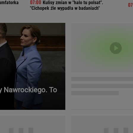
iumfatorka
Kulisy zmian w "halo tu polsat".
Telewizor LG O
"Cichopek źle wypadła w badaniach"
ry Nawrockiego. To
Doda
Kalkulator Poro
Magda Gessler
Kalendarz dni p
Agnieszka Woźniak-Starak
Kalendarz ciąży