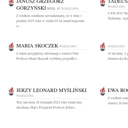
JANUSZ GRZEGORZ
TADEUS
GÓRZYŃSKI
WARSZAWA
WIEK: 85
WARSZAWA
4.XII.2016 Ta
Z wielkim smutkiem zawiadamiamy, że w dniu 1
Tęsknimy, Agat
grudnia 2025 roku w wieku 85 lat zmarł tragicznie
w...
MARIA SKOCZEK
WARSZAWA
WARSZAWA
Z żalem przyjęliśmy informację o śmierci Pani
10 lat temu, 2
Profesor Marii Skoczek wybitnej geografki i...
Sieniawska Koc
JERZY LEONARD MYŚLIŃSKI
EWA RO
WARSZAWA
Z wielkim smu
Trzy lata temu 28 listopada 2022 roku zmarł mój
śmierci 26 lis
ukochany Mąż i Przyjaciel Profesor doktor...