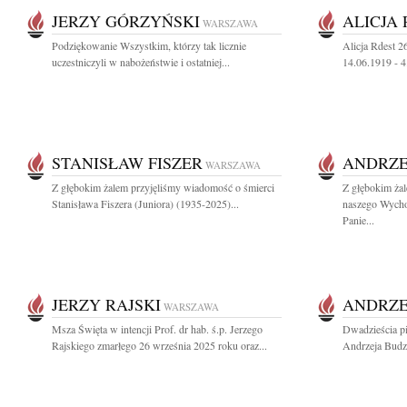
JERZY GÓRZYŃSKI
ALICJA
WARSZAWA
Podziękowanie Wszystkim, którzy tak licznie
Alicja Rdest 2
uczestniczyli w nabożeństwie i ostatniej...
14.06.1919 - 
STANISŁAW FISZER
ANDRZE
WARSZAWA
Z głębokim żalem przyjęliśmy wiadomość o śmierci
Z głębokim ża
Stanisława Fiszera (Juniora) (1935-2025)...
naszego Wych
Panie...
JERZY RAJSKI
ANDRZE
WARSZAWA
Msza Święta w intencji Prof. dr hab. ś.p. Jerzego
Dwadzieścia pi
Rajskiego zmarłego 26 września 2025 roku oraz...
Andrzeja Budz