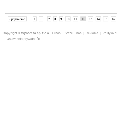
« poprzednie
1
...
7
8
9
10
11
12
13
14
15
16
Copyright © Wyborcza sp. z o.o.
O nas
Staże u nas
Reklama
Polityka 
Ustawienia prywatności