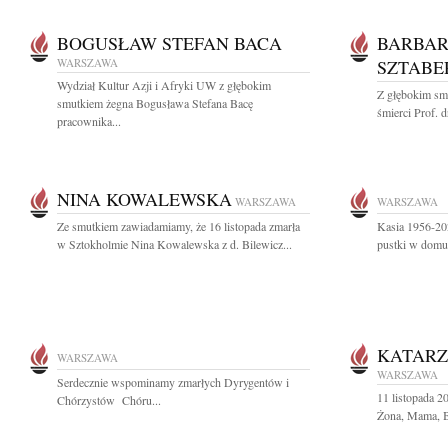
BOGUSŁAW STEFAN BACA
BARBAR
WARSZAWA
SZTABE
Wydział Kultur Azji i Afryki UW z głębokim
Z głębokim sm
smutkiem żegna Bogusława Stefana Bacę
śmierci Prof. d
pracownika...
NINA KOWALEWSKA
WARSZAWA
WARSZAWA
Ze smutkiem zawiadamiamy, że 16 listopada zmarła
Kasia 1956-202
w Sztokholmie Nina Kowalewska z d. Bilewicz...
pustki w dom
KATAR
WARSZAWA
WARSZAWA
Serdecznie wspominamy zmarłych Dyrygentów i
11 listopada 
Chórzystów Chóru...
Żona, Mama, Ba