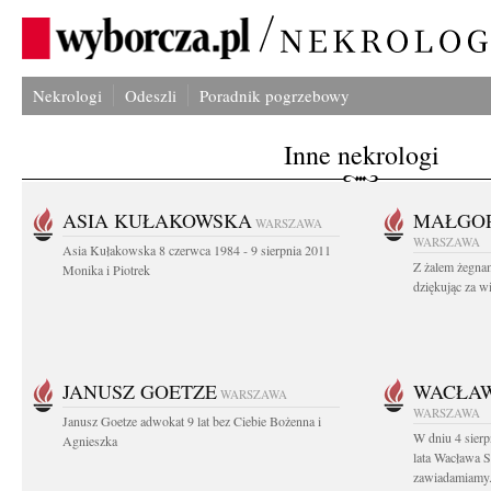
Nekrologi
Odeszli
Poradnik pogrzebowy
Inne nekrologi
ASIA KUŁAKOWSKA
MAŁGOR
WARSZAWA
WARSZAWA
Asia Kułakowska 8 czerwca 1984 - 9 sierpnia 2011
Z żalem żegnam
Monika i Piotrek
dziękując za w
JANUSZ GOETZE
WACŁAW
WARSZAWA
WARSZAWA
Janusz Goetze adwokat 9 lat bez Ciebie Bożenna i
W dniu 4 sier
Agnieszka
lata Wacława 
zawiadamiamy.