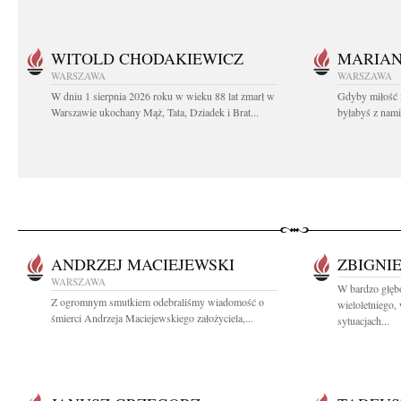
WITOLD CHODAKIEWICZ
MARIA
WARSZAWA
WARSZAWA
W dniu 1 sierpnia 2026 roku w wieku 88 lat zmarł w
Gdyby miłość 
Warszawie ukochany Mąż, Tata, Dziadek i Brat...
byłabyś z nami 
ANDRZEJ MACIEJEWSKI
ZBIGNI
WARSZAWA
W bardzo głę
Z ogromnym smutkiem odebraliśmy wiadomość o
wieloletniego
śmierci Andrzeja Maciejewskiego założyciela,...
sytuacjach...