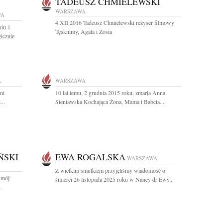
TADEUSZ CHMIELEWSKI
WARSZAWA
WA
4.XII.2016 Tadeusz Chmielewski reżyser filmowy
niu 1
Tęsknimy, Agata i Zosia
icznie
A
WARSZAWA
ni
10 lat temu, 2 grudnia 2015 roku, zmarła Anna
...
Sieniawska Kochająca Żona, Mama i Babcia....
ŃSKI
EWA ROGALSKA
WARSZAWA
Z wielkim smutkiem przyjęliśmy wiadomość o
 mój
śmierci 26 listopada 2025 roku w Nancy dr Ewy...
.