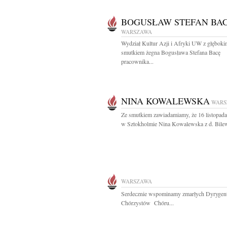
BOGUSŁAW STEFAN BA
WARSZAWA
Wydział Kultur Azji i Afryki UW z głęboki
smutkiem żegna Bogusława Stefana Bacę
pracownika...
NINA KOWALEWSKA
WARS
Ze smutkiem zawiadamiamy, że 16 listopada
w Sztokholmie Nina Kowalewska z d. Bilew
WARSZAWA
Serdecznie wspominamy zmarłych Dyrygen
Chórzystów Chóru...