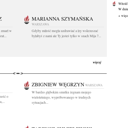
Witold
W dniu 
+ więc
Z
MARIANNA SZYMAŃSKA
WARSZAWA
t zmarł w
Gdyby miłość mogła uzdrawiać a łzy wskrzeszać
at...
byłabyś z nami ale Ty jesteś tylko w snach Mija 7...
więcej
ZBIGNIEW WĘGRZYN
WARSZAWA
W bardzo głębokim smutku żegnam mojego
mość o
wieloletniego, wypróbowanego w trudnych
,...
sytuacjach...