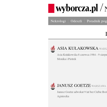
Nekrologi
Odeszli
Poradnik po
ASIA KUŁAKOWSKA
WARS
Asia Kułakowska 8 czerwca 1984 - 9 sierp
Monika i Piotrek
JANUSZ GOETZE
WARSZAWA
Janusz Goetze adwokat 9 lat bez Ciebie Boż
Agnieszka