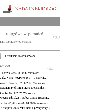
 nekrologów i wspomnień
wisko lub numer ogłoszenia:
+ szukanie zaawansowane
KROLOGI
ułakowska
07.08.2026
Warszawa
ułakowska 8 czerwca 1984 - 9 sierpnia...
zata Kościelska
07.08.2026
Warszawa
m żegnam prof. Małgorzatę Kościelską...
 Goetze
07.08.2026
Warszawa
 Goetze adwokat 9 lat bez Ciebie Bożenna...
a Stec-Myśliwska
07.08.2026
Warszawa
 4 sierpnia 2026 roku zmarła przeżywszy...