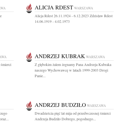
ALICJA RDEST
AWA
WARSZAWA
ie
Alicja Rdest 26.11.1924 - 6.12.2023 Zdzisław Rdest
14.06.1919 - 4.02.1973
ANDRZEJ KUBRAK
AWA
WARSZAWA
 śmierci
Z głębokim żalem żegnamy Pana Andrzeja Kubraka
naszego Wychowawcę w latach 1999-2003 Drogi
Panie...
ANDRZEJ BUDZIŁO
WARSZAWA
rzego
Dwadzieścia pięć lat mija od przedwczesnej śmierci
raz...
Andrzeja Budziło Dobrego, pogodnego...