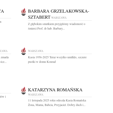
CA
BARBARA GRZELAKOWSKA-
SZTABERT
WARSZAWA
m
Z głębokim smutkiem przyjęliśmy wiadomość o
śmierci Prof. dr hab. Barbary...
ZAWA
WARSZAWA
 zmarła
Kasia 1956-2025 Teraz wszytko umilkło, szczere
icz...
pustki w domu Konrad
KATARZYNA ROMAŃSKA
WARSZAWA
tów i
11 listopada 2025 roku odeszła Kasia Romańska
Żona, Mama, Babcia, Przyjaciel. Dobry duch i...