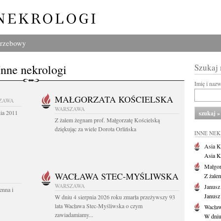
grzebowy
Inne nekrologi
Szukaj
Imię i naz
MAŁGORZATA KOŚCIELSKA
ZAWA
WARSZAWA
nia 2011
Z żalem żegnam prof. Małgorzatę Kościelską
dziękując za wiele Dorota Orlińska
INNE NE
Asia K
Asia K
Małgor
WACŁAWA STEC-MYŚLIWSKA
Z żale
WARSZAWA
Janusz
enna i
Janusz
W dniu 4 sierpnia 2026 roku zmarła przeżywszy 93
lata Wacława Stec-Myśliwska o czym
Wacław
zawiadamiamy...
W dniu