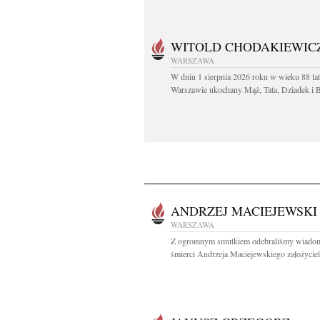
WITOLD CHODAKIEWIC
WARSZAWA
W dniu 1 sierpnia 2026 roku w wieku 88 la
Warszawie ukochany Mąż, Tata, Dziadek i Br
ANDRZEJ MACIEJEWSKI
WARSZAWA
Z ogromnym smutkiem odebraliśmy wiado
śmierci Andrzeja Maciejewskiego założyciela