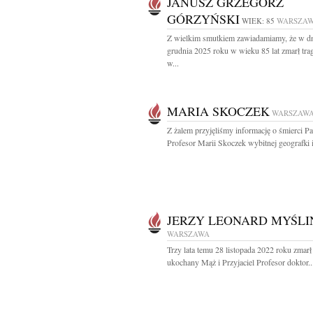
JANUSZ GRZEGORZ
GÓRZYŃSKI
WIEK: 85
WARSZA
Z wielkim smutkiem zawiadamiamy, że w d
grudnia 2025 roku w wieku 85 lat zmarł trag
w...
MARIA SKOCZEK
WARSZAW
Z żalem przyjęliśmy informację o śmierci Pa
Profesor Marii Skoczek wybitnej geografki i
JERZY LEONARD MYŚLI
WARSZAWA
Trzy lata temu 28 listopada 2022 roku zmarł
ukochany Mąż i Przyjaciel Profesor doktor..