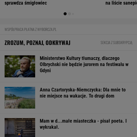
Mają pieniądze i przejmują tereny. "Land Back"
rozkwita
BIZNES
Pierwszy etap GAT zakończony. To
strategiczna inwestycja dla polskiego
eksportu