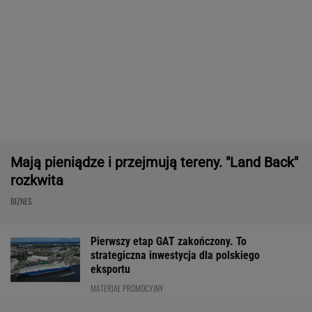
Masowo tracą pracę przez AI?
To tylko forma "moralnego bufora"
SUBSKRYPCJA
Robot koszący to prawdziwa rewolucja! Sam
precyzyjne skosi trawę, a ty zaoszczędzisz
czas
REKLAMA CENEO
Starzejąca się Polska uwalnia tysiące lokali.
Co czeka rynek?
Nie tylko zaćmienie Słońca. Sierpień zamieni
niebo w scenę niezwykłych widowisk
BIZNES