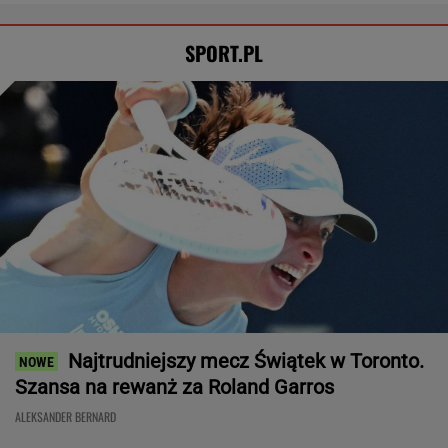
Rozstrzygnęli mecz Igi Świątek z Kostiuk.
Koniec w trzech setach
TENIS
Tysiące osób zrobi to we wrześniu. Powód
może cię zaskoczyć
MATERIAŁ PROMOCYJNY,
18+