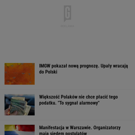
MATERIAŁ PROMOCYJNY
Zerwana linia
Czeska policja ustaliła
Gruźlica w
energetyczna na
tożsamość mężczyzny
warszawskim
Podlasiu. Żandarmeria
spod Śnieżki. To Polak
przedszkolu. 24
sprawdza śmigłowiec
na liście sanep
WSPÓŁPRACA PŁATNA Z WYBORCZA.PL
ZROZUM, POZNAJ, ODKRYWAJ
SEKCJA Z SUBSKRYPCJĄ
Ministerstwo Kultury tłumaczy, dlaczego
Olbrychski nie będzie jurorem na festiwalu w