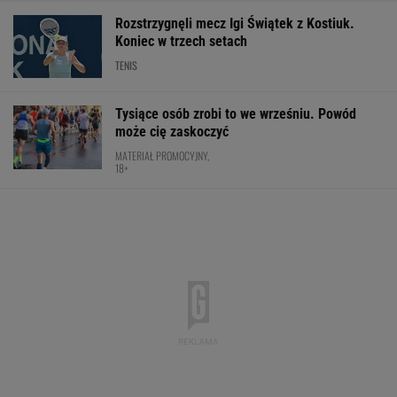
Polacy pokochali tego SUV-a premium! Trzeba
przyznać, że Japończycy znają się na rzeczy.
A oferta? Genialna!
REKLAMA MAZDA
Wrze wokół Infantino. Tyle zapłaciła UEFA za
jego romans
PIŁKA NOŻNA
Koszmar na przedostatnim etapie.
Niewiadoma nie jest już liderką Tour de
France
KOLARSTWO
Fatalne wieści dla klubu Lewandowskiego
PIŁKA NOŻNA