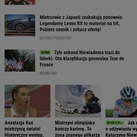
Ventoux
SUBSKRYPCJA
WIĘCEJ NIŻ WYNIK. SUBSKRYBUJ
POLITYKA
Sondaż:
Magyar wybrał
Stan byłego
Zaproszenie dla
Kwaśniewskiego
Andrasa Bakę
żołnierza w
Polek od
lubią wszyscy,
na kandydata
USA
Pierwszej Damy.
Dudę
na prezydenta
więzionego w
"Poznajmy się"
praktycznie nikt
Węgier
Rosji jest