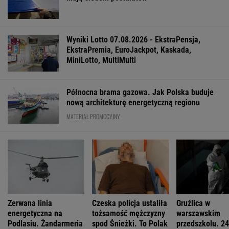
Gdyni
Anna Czartoryska-Niemczycka: Dla mnie to
nie miejsce na wakacje. To drugi dom
Mam w d...małe miasteczka - pisał poeta. I
wykrakał.
Zaćmienie 12 sierpnia: praktyczny przewodnik
FINANSE I TECHNOLOGIA