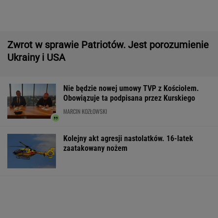
IMGW pokazał nową prognozę. Upały wracają
do Polski
Większość Polaków nie chce płacić tego
podatku. "To sygnał alarmowy"
Manifestacja w Warszawie. Organizatorzy
mają siedem postulatów
Wyniki Lotto 07.08.2026 - EkstraPensja,
EkstraPremia, EuroJackpot, Kaskada,
MiniLotto, MultiMulti
Północna brama gazowa. Jak Polska buduje
nową architekturę energetyczną regionu