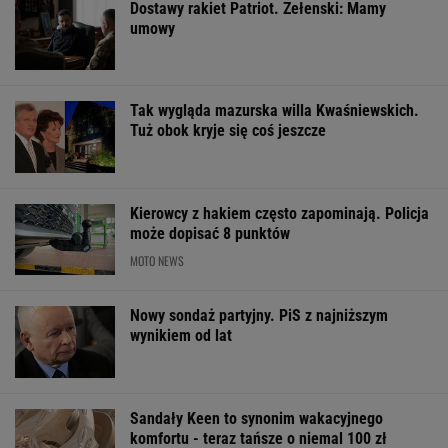
OFERTY AVANTI24
Włóż liść laurowy do
11 pytań o największe
Dlaczego warto
lodówki na godzinę.
polskie miasta.
spryskać klucze
Efekt może cię
Wykształceni zgarną
octem? Sztuczk
zaskoczyć
komplet
której mało kto
ŻYĆ LEPIEJ