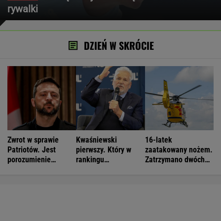
rywalki
DZIEŃ W SKRÓCIE
Zwrot w sprawie
Kwaśniewski
16-latek
Patriotów. Jest
pierwszy. Który w
zaatakowany nożem.
porozumienie
rankingu
Zatrzymano dwóch
Ukrainy i USA
prezydentów jest
nastolatków
Duda?