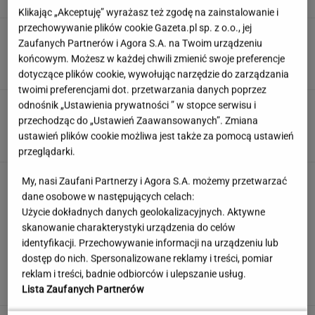
Klikając „Akceptuję” wyrażasz też zgodę na zainstalowanie i
przechowywanie plików cookie Gazeta.pl sp. z o.o., jej
13 pytań o kultowe polskie seriale. Znasz je
Zaufanych Partnerów i Agora S.A. na Twoim urządzeniu
na tyle, by zdobyć 13/13?
końcowym. Możesz w każdej chwili zmienić swoje preferencje
dotyczące plików cookie, wywołując narzędzie do zarządzania
twoimi preferencjami dot. przetwarzania danych poprzez
odnośnik „Ustawienia prywatności ” w stopce serwisu i
"Mam nadzieję, że zrobią trzecią część". Po 20
latach wywołał burzę
przechodząc do „Ustawień Zaawansowanych”. Zmiana
ustawień plików cookie możliwa jest także za pomocą ustawień
przeglądarki.
Jedno przekonanie może utrudniać życie
My, nasi Zaufani Partnerzy i Agora S.A. możemy przetwarzać
osobom z astygmatyzmem. Zwłaszcza latem
dane osobowe w następujących celach:
Użycie dokładnych danych geolokalizacyjnych. Aktywne
MATERIAŁ PROMOCYJNY
skanowanie charakterystyki urządzenia do celów
identyfikacji. Przechowywanie informacji na urządzeniu lub
Uruchomili "Tindera dla
dostęp do nich. Spersonalizowane reklamy i treści, pomiar
medyków". Szybko zgłosili się też adwokaci
reklam i treści, badnie odbiorców i ulepszanie usług.
SUBSKRYPCJA
Lista Zaufanych Partnerów