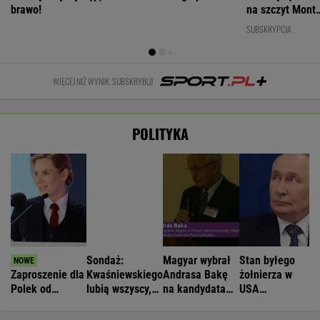
krytyczny
WIADOMOŚCI
Zwrot w sprawie Patriotów. Jest porozumienie
Ukrainy i USA
Nie będzie nowej umowy TVP z Kościołem.
Obowiązuje ta podpisana przez Kurskiego