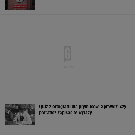
umowy
Tak wygląda mazurska willa Kwaśniewskich.
Tuż obok kryje się coś jeszcze
Kierowcy z hakiem często zapominają. Policja
może dopisać 8 punktów
MOTO NEWS
Nowy sondaż partyjny. PiS z najniższym
wynikiem od lat
Sandały Keen to synonim wakacyjnego
komfortu - teraz tańsze o niemal 100 zł