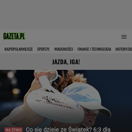
NAJPOPULARNIEJSZE
SPORT.PL
WIADOMOŚCI
FINANSE I TECHNOLOGIA
MOTORYZA
JAZDA, IGA!
Co się dzieje ze Świątek? 6:3 dla