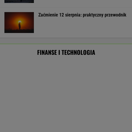
MATERIAŁ PROMOCYJNY
ZUS dopłaca Ukraińcom do emerytur.
Konfederacja grzmi, ale zapomina o ważnej
rzeczy