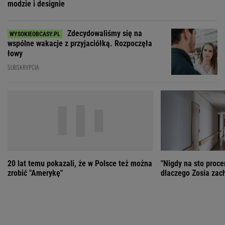
20 lat temu pokazali, że w Polsce też można
"Nigdy na sto proce
zrobić "Amerykę"
dlaczego Zosia zac
ZOBACZ WSZYSTKIE
Wybierz miasto
PEŁNA POGODA
Załaduj ponownie
Jakość powietrza:
-
Ciśnienie:
Opady:
Zachmurzenie:
-
-%
-%