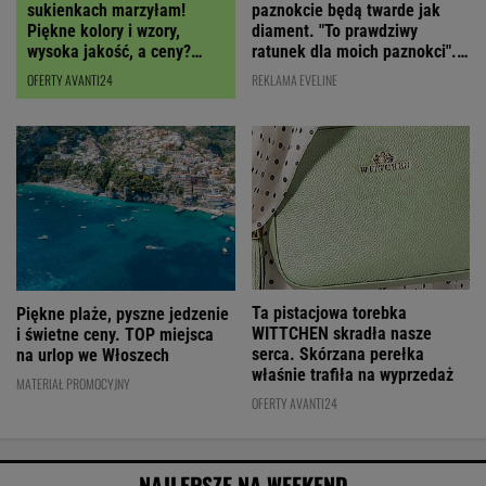
paznokcie będą twarde jak
sukienkach marzyłam!
diament. "To prawdziwy
Piękne kolory i wzory,
ratunek dla moich paznokci".
wysoka jakość, a ceny?
Cena? Niska!
Miło zaskoczą!
REKLAMA EVELINE
OFERTY AVANTI24
Ta pistacjowa torebka
Piękne plaże, pyszne jedzenie
WITTCHEN skradła nasze
i świetne ceny. TOP miejsca
serca. Skórzana perełka
na urlop we Włoszech
właśnie trafiła na wyprzedaż
MATERIAŁ PROMOCYJNY
OFERTY AVANTI24
NAJLEPSZE NA WEEKEND