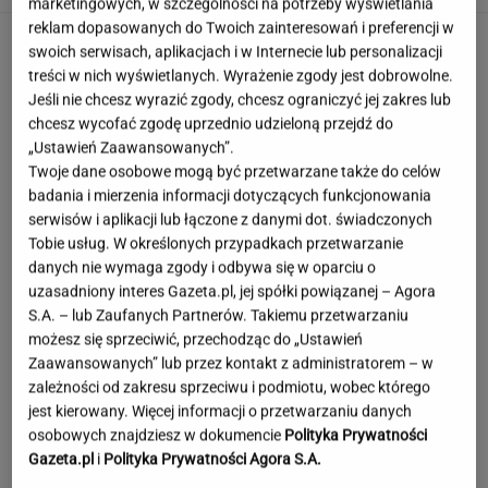
marketingowych, w szczególności na potrzeby wyświetlania
reklam dopasowanych do Twoich zainteresowań i preferencji w
swoich serwisach, aplikacjach i w Internecie lub personalizacji
treści w nich wyświetlanych. Wyrażenie zgody jest dobrowolne.
Jeśli nie chcesz wyrazić zgody, chcesz ograniczyć jej zakres lub
chcesz wycofać zgodę uprzednio udzieloną przejdź do
„Ustawień Zaawansowanych”.
Twoje dane osobowe mogą być przetwarzane także do celów
badania i mierzenia informacji dotyczących funkcjonowania
serwisów i aplikacji lub łączone z danymi dot. świadczonych
Tobie usług. W określonych przypadkach przetwarzanie
danych nie wymaga zgody i odbywa się w oparciu o
uzasadniony interes Gazeta.pl, jej spółki powiązanej – Agora
S.A. – lub Zaufanych Partnerów. Takiemu przetwarzaniu
możesz się sprzeciwić, przechodząc do „Ustawień
Zaawansowanych” lub przez kontakt z administratorem – w
zależności od zakresu sprzeciwu i podmiotu, wobec którego
jest kierowany. Więcej informacji o przetwarzaniu danych
To najdłuższe jezioro w Polsce. Ma aż 16 wysp
osobowych znajdziesz w dokumencie
Polityka Prywatności
Gazeta.pl
i
Polityka Prywatności Agora S.A.