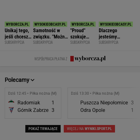
SPORT.PL
Najtrudniejszy mecz Świątek w Toronto.
Szansa na rewanż za Roland Garros
ALEKSANDER BERNARD