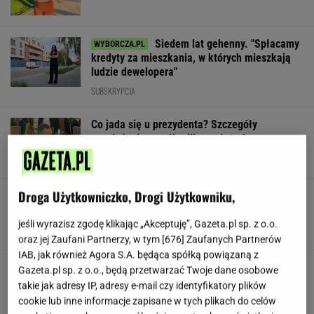
Siedem lat gehenny. "Spłacamy
kredyty za mieszkania, w których mieszkają
ludzie dewelopera"
SUBSKRYPCJA
Co jada się u prezydenta? Szczegóły
zamówienia za pół miliona złotych
Droga Użytkowniczko, Drogi Użytkowniku,
Nowe zdjęcie Johna Goodmana trafiło do
sieci. Aktor schudł 90 kg
jeśli wyrazisz zgodę klikając „Akceptuję”, Gazeta.pl sp. z o.o.
oraz jej Zaufani Partnerzy, w tym [
676
] Zaufanych Partnerów
IAB, jak również Agora S.A. będąca spółką powiązaną z
"Poznajmy się bliżej". Nawrocka zaprasza
Gazeta.pl sp. z o.o., będą przetwarzać Twoje dane osobowe
młode Polki
takie jak adresy IP, adresy e-mail czy identyfikatory plików
cookie lub inne informacje zapisane w tych plikach do celów