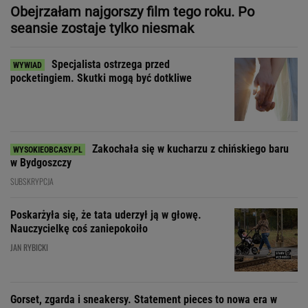
Zakochała się w kucharzu z chińskiego baru
w Bydgoszczy
SUBSKRYPCJA
Poskarżyła się, że tata uderzył ją w głowę.
Nauczycielkę coś zaniepokoiło
JAN RYBICKI
Gorset, zgarda i sneakersy. Statement pieces to nowa era w
modzie i designie
Zdecydowaliśmy się na
wspólne wakacje z przyjaciółką. Rozpoczęła
łowy
SUBSKRYPCJA