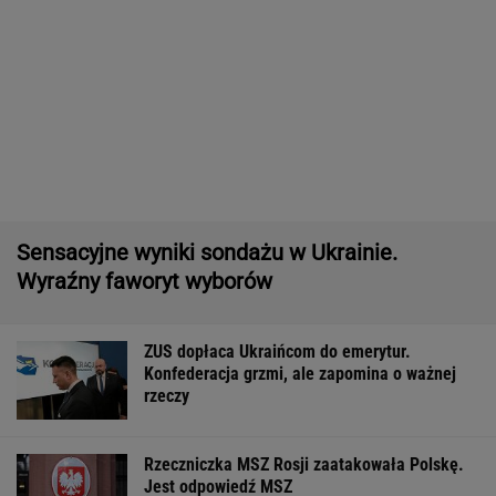
Quiz z ortografii dla prymusów. Sprawdź, czy
potrafisz zapisać te wyrazy
Dostawy rakiet Patriot. Zełenski: Mamy