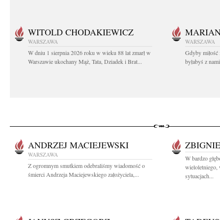
WITOLD CHODAKIEWICZ
MARIA
WARSZAWA
WARSZAWA
W dniu 1 sierpnia 2026 roku w wieku 88 lat zmarł w
Gdyby miłość 
Warszawie ukochany Mąż, Tata, Dziadek i Brat...
byłabyś z nami 
ANDRZEJ MACIEJEWSKI
ZBIGNI
WARSZAWA
W bardzo głę
Z ogromnym smutkiem odebraliśmy wiadomość o
wieloletniego
śmierci Andrzeja Maciejewskiego założyciela,...
sytuacjach...