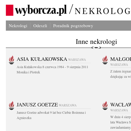
Nekrologi
Odeszli
Poradnik pogrzebowy
Inne nekrologi
ASIA KUŁAKOWSKA
MAŁGOR
WARSZAWA
WARSZAWA
Asia Kułakowska 8 czerwca 1984 - 9 sierpnia 2011
Z żalem żegnam
Monika i Piotrek
dziękując za w
JANUSZ GOETZE
WACŁAW
WARSZAWA
WARSZAWA
Janusz Goetze adwokat 9 lat bez Ciebie Bożenna i
W dniu 4 sier
Agnieszka
lata Wacława 
zawiadamiamy.