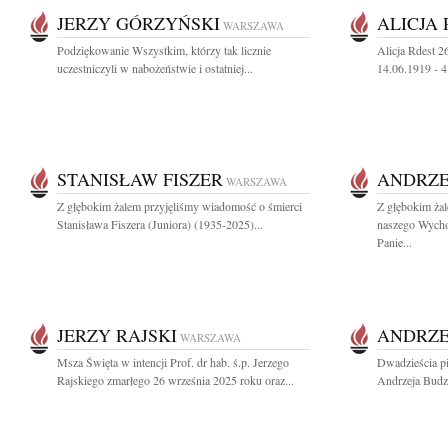
JERZY GÓRZYŃSKI
ALICJA
WARSZAWA
Podziękowanie Wszystkim, którzy tak licznie
Alicja Rdest 2
uczestniczyli w nabożeństwie i ostatniej...
14.06.1919 - 
STANISŁAW FISZER
ANDRZE
WARSZAWA
Z głębokim żalem przyjęliśmy wiadomość o śmierci
Z głębokim ża
Stanisława Fiszera (Juniora) (1935-2025)...
naszego Wych
Panie...
JERZY RAJSKI
ANDRZE
WARSZAWA
Msza Święta w intencji Prof. dr hab. ś.p. Jerzego
Dwadzieścia pi
Rajskiego zmarłego 26 września 2025 roku oraz...
Andrzeja Budz