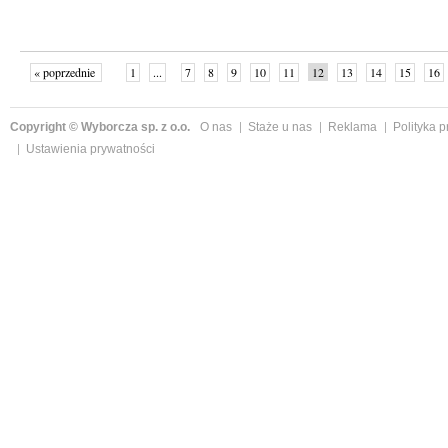
« poprzednie
1
...
7
8
9
10
11
12
13
14
15
16
Copyright © Wyborcza sp. z o.o.
O nas
Staże u nas
Reklama
Polityka 
Ustawienia prywatności