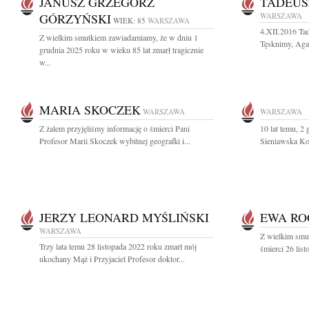
JANUSZ GRZEGORZ
TADEUS
GÓRZYŃSKI
WARSZAWA
WIEK: 85
WARSZAWA
4.XII.2016 Ta
Z wielkim smutkiem zawiadamiamy, że w dniu 1
Tęsknimy, Agat
grudnia 2025 roku w wieku 85 lat zmarł tragicznie
w...
MARIA SKOCZEK
WARSZAWA
WARSZAWA
Z żalem przyjęliśmy informację o śmierci Pani
10 lat temu, 2
Profesor Marii Skoczek wybitnej geografki i...
Sieniawska Koc
JERZY LEONARD MYŚLIŃSKI
EWA RO
WARSZAWA
Z wielkim smu
Trzy lata temu 28 listopada 2022 roku zmarł mój
śmierci 26 lis
ukochany Mąż i Przyjaciel Profesor doktor...