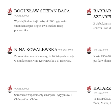
BOGUSŁAW STEFAN BACA
BARBAR
WARSZAWA
SZTABE
Wydział Kultur Azji i Afryki UW z głębokim
Z głębokim sm
smutkiem żegna Bogusława Stefana Bacę
śmierci Prof. d
pracownika...
NINA KOWALEWSKA
WARSZAWA
WARSZAWA
Ze smutkiem zawiadamiamy, że 16 listopada zmarła
Kasia 1956-202
w Sztokholmie Nina Kowalewska z d. Bilewicz...
pustki w dom
KATAR
WARSZAWA
WARSZAWA
Serdecznie wspominamy zmarłych Dyrygentów i
11 listopada 
Chórzystów Chóru...
Żona, Mama, Ba