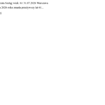
zata Szeląg
wiek: 61
31.07.2026
Warszawa
a 2026 roku zmarła przeżywszy lat 61...
ej