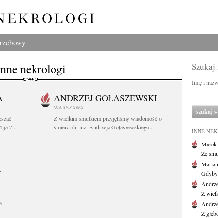
grzebowy
Inne nekrologi
Szukaj
Imię i naz
A
ANDRZEJ GOŁASZEWSKI
WARSZAWA
eszać
Z wielkim smutkiem przyjęliśmy wiadomość o
ija 7...
śmierci dr. inż. Andrzeja Gołaszewskiego...
INNE NE
Marek 
Ze smu
Marian
I
Gdyby 
Andrze
Z wiel
a
Andrze
Z głęb