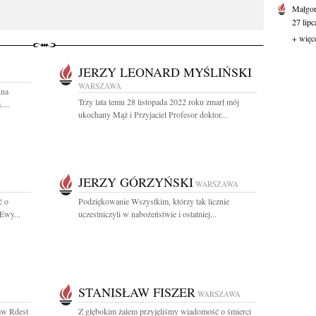
Małgor
27 lipc
+ więc
JERZY LEONARD MYŚLIŃSKI
WARSZAWA
nna
Trzy lata temu 28 listopada 2022 roku zmarł mój
...
ukochany Mąż i Przyjaciel Profesor doktor...
JERZY GÓRZYŃSKI
WARSZAWA
ć o
Podziękowanie Wszystkim, którzy tak licznie
Ewy...
uczestniczyli w nabożeństwie i ostatniej...
STANISŁAW FISZER
WARSZAWA
ław Rdest
Z głębokim żalem przyjęliśmy wiadomość o śmierci