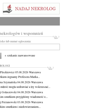
 nekrologów i wspomnień
wisko lub numer ogłoszenia:
+ szukanie zaawansowane
KROLOGI
Pliszkiewicz
05.08.2026
Warszawa
tkiem żegnamy Profesora Marka...
na Szymańska
04.08.2026
Warszawa
miłość mogła uzdrawiać a łzy wskrzeszać...
j Gołaszewski
04.08.2026
Warszawa
kim smutkiem przyjęliśmy wiadomość o...
j Perzanowski
03.08.2026
Warszawa
okim smutkiem i niedowierzaniem...