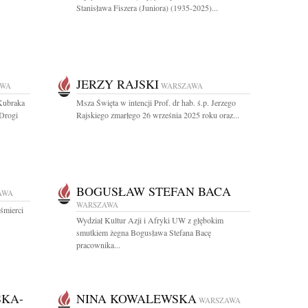
Stanisława Fiszera (Juniora) (1935-2025)...
JERZY RAJSKI
AWA
WARSZAWA
Kubraka
Msza Święta w intencji Prof. dr hab. ś.p. Jerzego
Drogi
Rajskiego zmarłego 26 września 2025 roku oraz...
BOGUSŁAW STEFAN BACA
AWA
WARSZAWA
śmierci
Wydział Kultur Azji i Afryki UW z głębokim
smutkiem żegna Bogusława Stefana Bacę
pracownika...
KA-
NINA KOWALEWSKA
WARSZAWA