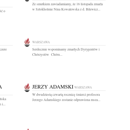
Ze smutkiem zawiadamiamy, że 16 listopada zmarła
w Sztokholmie Nina Kowalewska z d. Bilewicz...
ść o
WARSZAWA
czere
Serdecznie wspominamy zmarłych Dyrygentów i
Chórzystów Chóru...
A
JERZY ADAMSKI
WARSZAWA
W dwudziestą czwartą rocznicę śmierci profesora
ańska
Jerzego Adamskiego zostanie odprawiona msza...
i...