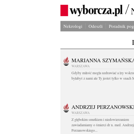
Nekrologi
Odeszli
Poradnik po
MARIANNA SZYMAŃSK
WARSZAWA
Gdyby miłość mogła uzdrawiać a łzy wskrz
byłabyś z nami ale Ty jesteś tylko w snach M
ANDRZEJ PERZANOWSK
WARSZAWA
Z głębokim smutkiem i niedowierzaniem
zawiadamiamy o śmierci dr n. med. Andrzej
Perzanowskiego...