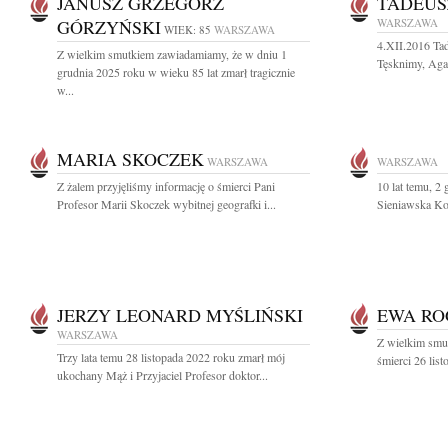
JANUSZ GRZEGORZ
TADEUS
GÓRZYŃSKI
WARSZAWA
WIEK: 85
WARSZAWA
4.XII.2016 Ta
Z wielkim smutkiem zawiadamiamy, że w dniu 1
Tęsknimy, Agat
grudnia 2025 roku w wieku 85 lat zmarł tragicznie
w...
MARIA SKOCZEK
WARSZAWA
WARSZAWA
Z żalem przyjęliśmy informację o śmierci Pani
10 lat temu, 2
Profesor Marii Skoczek wybitnej geografki i...
Sieniawska Koc
JERZY LEONARD MYŚLIŃSKI
EWA RO
WARSZAWA
Z wielkim smu
Trzy lata temu 28 listopada 2022 roku zmarł mój
śmierci 26 lis
ukochany Mąż i Przyjaciel Profesor doktor...