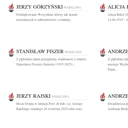
JERZY GÓRZYŃSKI
ALICJA
WARSZAWA
Podziękowanie Wszystkim, którzy tak licznie
Alicja Rdest 2
uczestniczyli w nabożeństwie i ostatniej...
14.06.1919 - 
STANISŁAW FISZER
ANDRZE
WARSZAWA
Z głębokim żalem przyjęliśmy wiadomość o śmierci
Z głębokim ża
Stanisława Fiszera (Juniora) (1935-2025)...
naszego Wych
Panie...
JERZY RAJSKI
ANDRZE
WARSZAWA
Msza Święta w intencji Prof. dr hab. ś.p. Jerzego
Dwadzieścia pi
Rajskiego zmarłego 26 września 2025 roku oraz...
Andrzeja Budz