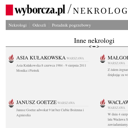
Nekrologi
Odeszli
Poradnik pogrzebowy
Inne nekrologi
ASIA KUŁAKOWSKA
MAŁGOR
WARSZAWA
WARSZAWA
Asia Kułakowska 8 czerwca 1984 - 9 sierpnia 2011
Z żalem żegnam
Monika i Piotrek
dziękując za w
JANUSZ GOETZE
WACŁAW
WARSZAWA
WARSZAWA
Janusz Goetze adwokat 9 lat bez Ciebie Bożenna i
W dniu 4 sier
Agnieszka
lata Wacława 
zawiadamiamy.