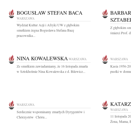
BOGUSŁAW STEFAN BACA
BARBAR
WARSZAWA
SZTABE
Wydział Kultur Azji i Afryki UW z głębokim
Z głębokim sm
smutkiem żegna Bogusława Stefana Bacę
śmierci Prof. d
pracownika...
NINA KOWALEWSKA
WARSZAWA
WARSZAWA
Ze smutkiem zawiadamiamy, że 16 listopada zmarła
Kasia 1956-202
w Sztokholmie Nina Kowalewska z d. Bilewicz...
pustki w dom
KATAR
WARSZAWA
WARSZAWA
Serdecznie wspominamy zmarłych Dyrygentów i
11 listopada 
Chórzystów Chóru...
Żona, Mama, Ba