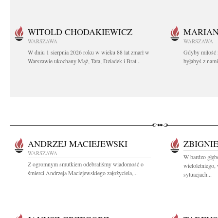
WITOLD CHODAKIEWICZ
MARIA
WARSZAWA
WARSZAWA
W dniu 1 sierpnia 2026 roku w wieku 88 lat zmarł w
Gdyby miłość 
Warszawie ukochany Mąż, Tata, Dziadek i Brat...
byłabyś z nami 
ANDRZEJ MACIEJEWSKI
ZBIGNI
WARSZAWA
W bardzo głę
Z ogromnym smutkiem odebraliśmy wiadomość o
wieloletniego
śmierci Andrzeja Maciejewskiego założyciela,...
sytuacjach...