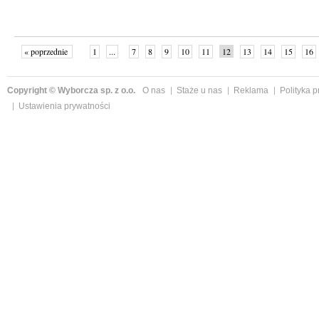
« poprzednie
1
...
7
8
9
10
11
12
13
14
15
16
Copyright © Wyborcza sp. z o.o.
O nas
Staże u nas
Reklama
Polityka 
Ustawienia prywatności