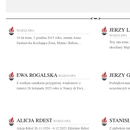
JERZY 
WARSZAWA
WARSZAWA
10 lat temu, 2 grudnia 2015 roku, zmarła Anna
Trzy lata temu
Sieniawska Kochająca Żona, Mama i Babcia....
ukochany Mąż i
EWA ROGALSKA
JERZY 
WARSZAWA
Z wielkim smutkiem przyjęliśmy wiadomość o
Podziękowanie 
śmierci 26 listopada 2025 roku w Nancy dr Ewy...
uczestniczyli w
ALICJA RDEST
STANIS
WARSZAWA
Alicja Rdest 26.11.1924 - 6.12.2023 Zdzisław Rdest
Z głębokim ża