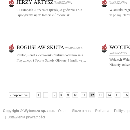
JERZY ARTYSZ
WARSZAWA
WARSZAWA
21 listopada 2025 roku (piątek) o godzinie 17.00
W smutku żegn
spotykamy się w Kościele Środowisk...
w pokoju Teres
BOGUSŁAW SKUTA
WOJCIE
WARSZAWA
WARSZAWA
Rektor, Senat i kierownik Centrum Wychowania
Wojciech Wale
Fizycznego i Sportu Szkoły Głównej Handlowej...
Niestety, odsze
« poprzednie
1
...
7
8
9
10
11
12
13
14
15
16
Copyright © Wyborcza sp. z o.o.
O nas
Staże u nas
Reklama
Polityka 
Ustawienia prywatności