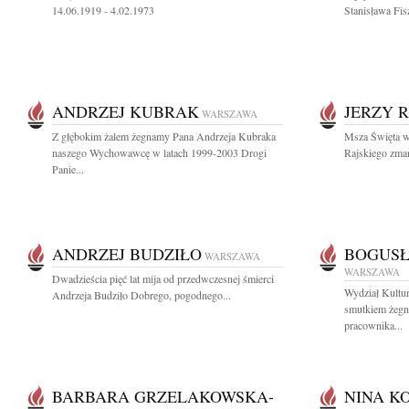
14.06.1919 - 4.02.1973
Stanisława Fis
ANDRZEJ KUBRAK
JERZY R
WARSZAWA
Z głębokim żalem żegnamy Pana Andrzeja Kubraka
Msza Święta w 
naszego Wychowawcę w latach 1999-2003 Drogi
Rajskiego zmar
Panie...
ANDRZEJ BUDZIŁO
BOGUSŁ
WARSZAWA
WARSZAWA
Dwadzieścia pięć lat mija od przedwczesnej śmierci
Wydział Kultu
Andrzeja Budziło Dobrego, pogodnego...
smutkiem żegn
pracownika...
BARBARA GRZELAKOWSKA-
NINA K