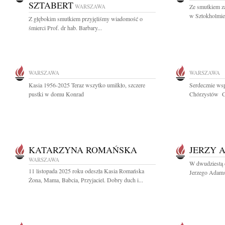
SZTABERT
WARSZAWA
Ze smutkiem za
w Sztokholmie
Z głębokim smutkiem przyjęliśmy wiadomość o
śmierci Prof. dr hab. Barbary...
WARSZAWA
WARSZAWA
Kasia 1956-2025 Teraz wszytko umilkło, szczere
Serdecznie ws
pustki w domu Konrad
Chórzystów C
KATARZYNA ROMAŃSKA
JERZY 
WARSZAWA
W dwudziestą c
11 listopada 2025 roku odeszła Kasia Romańska
Jerzego Adams
Żona, Mama, Babcia, Przyjaciel. Dobry duch i...