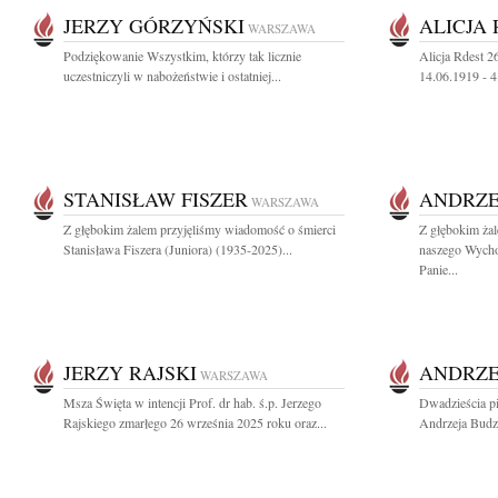
JERZY GÓRZYŃSKI
ALICJA
WARSZAWA
Podziękowanie Wszystkim, którzy tak licznie
Alicja Rdest 2
uczestniczyli w nabożeństwie i ostatniej...
14.06.1919 - 
STANISŁAW FISZER
ANDRZE
WARSZAWA
Z głębokim żalem przyjęliśmy wiadomość o śmierci
Z głębokim ża
Stanisława Fiszera (Juniora) (1935-2025)...
naszego Wych
Panie...
JERZY RAJSKI
ANDRZE
WARSZAWA
Msza Święta w intencji Prof. dr hab. ś.p. Jerzego
Dwadzieścia pi
Rajskiego zmarłego 26 września 2025 roku oraz...
Andrzeja Budz