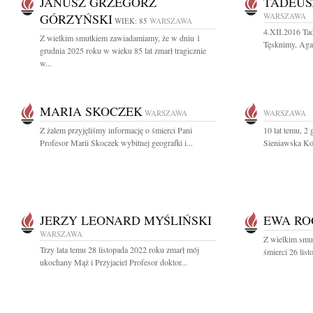
JANUSZ GRZEGORZ
TADEUS
GÓRZYŃSKI
WARSZAWA
WIEK: 85
WARSZAWA
4.XII.2016 Ta
Z wielkim smutkiem zawiadamiamy, że w dniu 1
Tęsknimy, Agat
grudnia 2025 roku w wieku 85 lat zmarł tragicznie
w...
MARIA SKOCZEK
WARSZAWA
WARSZAWA
Z żalem przyjęliśmy informację o śmierci Pani
10 lat temu, 2
Profesor Marii Skoczek wybitnej geografki i...
Sieniawska Koc
JERZY LEONARD MYŚLIŃSKI
EWA RO
WARSZAWA
Z wielkim smu
Trzy lata temu 28 listopada 2022 roku zmarł mój
śmierci 26 lis
ukochany Mąż i Przyjaciel Profesor doktor...