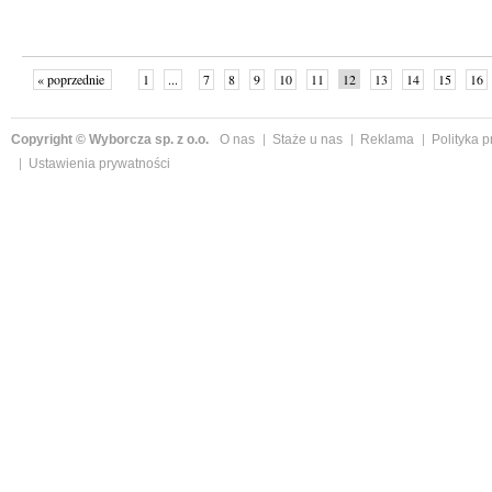
« poprzednie
1
...
7
8
9
10
11
12
13
14
15
16
Copyright © Wyborcza sp. z o.o.
O nas
Staże u nas
Reklama
Polityka 
Ustawienia prywatności