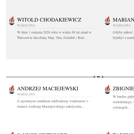
WITOLD CHODAKIEWICZ
MARIA
WARSZAWA
WARSZAWA
W dniu 1 sierpnia 2026 roku w wieku 88 lat zmarł w
Gdyby miłość 
Warszawie ukochany Mąż, Tata, Dziadek i Brat...
byłabyś z nami 
ANDRZEJ MACIEJEWSKI
ZBIGNI
WARSZAWA
W bardzo głę
Z ogromnym smutkiem odebraliśmy wiadomość o
wieloletniego
śmierci Andrzeja Maciejewskiego założyciela,...
sytuacjach...