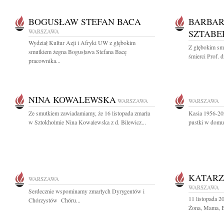
BOGUSŁAW STEFAN BACA
BARBAR
WARSZAWA
SZTABE
Wydział Kultur Azji i Afryki UW z głębokim
Z głębokim sm
smutkiem żegna Bogusława Stefana Bacę
śmierci Prof. d
pracownika...
NINA KOWALEWSKA
WARSZAWA
WARSZAWA
Ze smutkiem zawiadamiamy, że 16 listopada zmarła
Kasia 1956-202
w Sztokholmie Nina Kowalewska z d. Bilewicz...
pustki w dom
KATAR
WARSZAWA
WARSZAWA
Serdecznie wspominamy zmarłych Dyrygentów i
11 listopada 
Chórzystów Chóru...
Żona, Mama, Ba