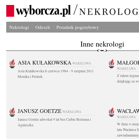
Nekrologi
Odeszli
Poradnik pogrzebowy
Inne nekrologi
ASIA KUŁAKOWSKA
MAŁGOR
WARSZAWA
WARSZAWA
Asia Kułakowska 8 czerwca 1984 - 9 sierpnia 2011
Z żalem żegnam
Monika i Piotrek
dziękując za w
JANUSZ GOETZE
WACŁAW
WARSZAWA
WARSZAWA
Janusz Goetze adwokat 9 lat bez Ciebie Bożenna i
W dniu 4 sier
Agnieszka
lata Wacława 
zawiadamiamy.