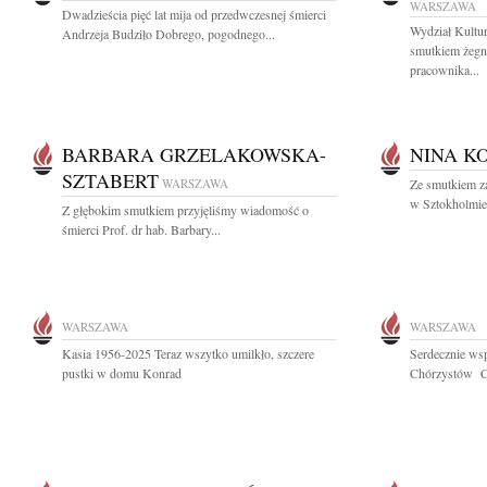
WARSZAWA
Dwadzieścia pięć lat mija od przedwczesnej śmierci
Wydział Kultu
Andrzeja Budziło Dobrego, pogodnego...
smutkiem żegn
pracownika...
BARBARA GRZELAKOWSKA-
NINA K
SZTABERT
WARSZAWA
Ze smutkiem za
w Sztokholmie
Z głębokim smutkiem przyjęliśmy wiadomość o
śmierci Prof. dr hab. Barbary...
WARSZAWA
WARSZAWA
Kasia 1956-2025 Teraz wszytko umilkło, szczere
Serdecznie ws
pustki w domu Konrad
Chórzystów C