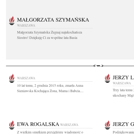
MAŁGORZATA SZYMAŃSKA
WARSZAWA
Małgorzata Szymańska Żegnaj najukochańsza
Siostro! Dziękuję Ci za wspólne lata Basia
JERZY 
WARSZAWA
WARSZAWA
10 lat temu, 2 grudnia 2015 roku, zmarła Anna
Trzy lata temu
Sieniawska Kochająca Żona, Mama i Babcia....
ukochany Mąż i
EWA ROGALSKA
JERZY 
WARSZAWA
Z wielkim smutkiem przyjęliśmy wiadomość o
Podziękowanie 