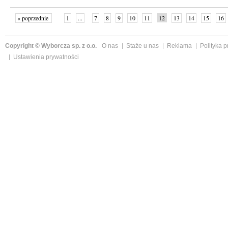
« poprzednie
1
...
7
8
9
10
11
12
13
14
15
16
Copyright © Wyborcza sp. z o.o.
O nas
Staże u nas
Reklama
Polityka 
Ustawienia prywatności