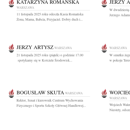
KATARZYNA ROMAŃSKA
JERZY 
WARSZAWA
W dwudziestą c
11 listopada 2025 roku odeszła Kasia Romańska
Jerzego Adams
Żona, Mama, Babcia, Przyjaciel. Dobry duch i...
JERZY ARTYSZ
WARSZAWA
WARSZAWA
21 listopada 2025 roku (piątek) o godzinie 17.00
W smutku żegn
spotykamy się w Kościele Środowisk...
w pokoju Teres
BOGUSŁAW SKUTA
WOJCIE
WARSZAWA
WARSZAWA
Rektor, Senat i kierownik Centrum Wychowania
Wojciech Wale
Fizycznego i Sportu Szkoły Głównej Handlowej...
Niestety, odsze