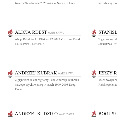
śmierci 26 listopada 2025 roku w Nancy dr Ewy...
uczestniczyli w
ALICJA RDEST
STANIS
WARSZAWA
Alicja Rdest 26.11.1924 - 6.12.2023 Zdzisław Rdest
Z głębokim ża
14.06.1919 - 4.02.1973
Stanisława Fis
ANDRZEJ KUBRAK
JERZY R
WARSZAWA
Z głębokim żalem żegnamy Pana Andrzeja Kubraka
Msza Święta w 
naszego Wychowawcę w latach 1999-2003 Drogi
Rajskiego zmar
Panie...
ANDRZEJ BUDZIŁO
BOGUSŁ
WARSZAWA