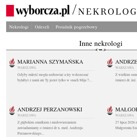
Nekrologi
Odeszli
Poradnik pogrzebowy
Inne nekrologi
MARIANNA SZYMAŃSKA
ANDRZE
WARSZAWA
WARSZAWA
Gdyby miłość mogła uzdrawiać a łzy wskrzeszać
Z wielkim smu
byłabyś z nami ale Ty jesteś tylko w snach Mija 7...
śmierci dr. in
ANDRZEJ PERZANOWSKI
MAŁGOR
WARSZAWA
WARSZAWA
Z głębokim smutkiem i niedowierzaniem
27 lipca 2026 
zawiadamiamy o śmierci dr n. med. Andrzeja
Małgorzata Sz
Perzanowskiego...